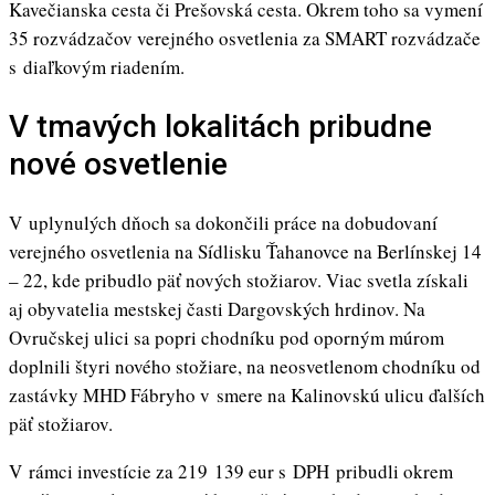
Kavečianska cesta či Prešovská cesta. Okrem toho sa vymení
35 rozvádzačov verejného osvetlenia za SMART rozvádzače
s diaľkovým riadením.
V tmavých lokalitách pribudne
nové osvetlenie
V uplynulých dňoch sa dokončili práce na dobudovaní
verejného osvetlenia na Sídlisku Ťahanovce na Berlínskej 14
– 22, kde pribudlo päť nových stožiarov. Viac svetla získali
aj obyvatelia mestskej časti Dargovských hrdinov. Na
Ovručskej ulici sa popri chodníku pod oporným múrom
doplnili štyri nového stožiare, na neosvetlenom chodníku od
zastávky MHD Fábryho v smere na Kalinovskú ulicu ďalších
päť stožiarov.
V rámci investície za 219 139 eur s DPH pribudli okrem