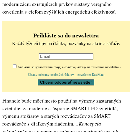
modernizáciu existujúcich prvkov sústavy verejného
osvetlenia s cieľom zvýšiť ich energetickú efektívnosť.
Prihláste sa do newslettra
Každý týždeň tipy na články, pozvánky na akcie a súťaže.
Súhlasím so spracovaním mojej e-mailovej adresy na zasielanie newslettra -
Zásady ochrany osobných údajov – newsletter EastMag
.
Financie bude môcť mesto použiť na výmeny zastaraných
svietidiel za moderné a úsporné SMART LED svietidlá,
výmenu stožiarov a starých rozvádzačov za SMART
rozvádzače s diaľkovým riadením.
„Koncepcia
rekonštrukcie verejného osvetlenia je navrhnutá tak, aby