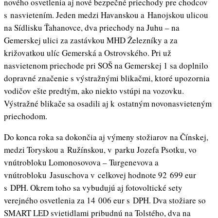
nového osvetlenia aj nové bezpečné priechody pre chodcov
s nasvietením. Jeden medzi Havanskou a Hanojskou ulicou
na Sídlisku Ťahanovce, dva priechody na Juhu – na
Gemerskej ulici za zastávkou MHD Železníky a za
križovatkou ulíc Gemerská a Ostrovského. Pri už
nasvietenom priechode pri SOŠ na Gemerskej 1 sa doplnilo
dopravné značenie s výstražnými blikačmi, ktoré upozornia
vodičov ešte predtým, ako niekto vstúpi na vozovku.
Výstražné blikače sa osadili aj k ostatným novonasvieteným
priechodom.
Do konca roka sa dokončia aj výmeny stožiarov na Čínskej,
medzi Toryskou a Ružínskou, v parku Jozefa Psotku, vo
vnútrobloku Lomonosovova – Turgenevova a
vnútrobloku Jasuschova v celkovej hodnote 92 699 eur
s DPH. Okrem toho sa vybudujú aj fotovoltické sety
verejného osvetlenia za 14 006 eur s DPH. Dva stožiare so
SMART LED svietidlami pribudnú na Tolstého, dva na