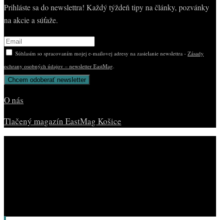
Prihláste sa do newslettra! Každý týždeň tipy na články, pozvánky
na akcie a súťaže.
Súhlasím so spracovaním mojej e-mailovej adresy na zasielanie newslettra -
Zásady
ochrany osobných údajov – newsletter EastMag
.
O nás
Tlačený magazín EastMag Košice
© Copyright EAST MAG.