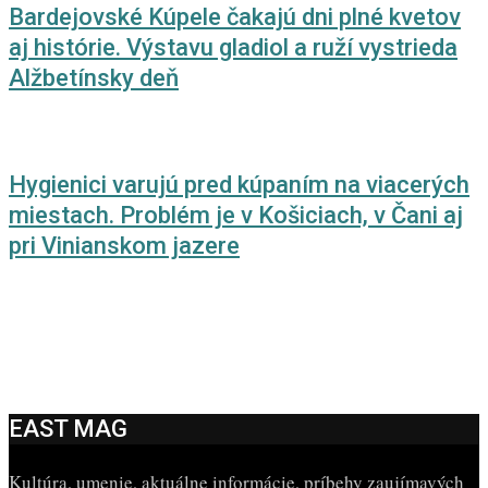
Bardejovské Kúpele čakajú dni plné kvetov
aj histórie. Výstavu gladiol a ruží vystrieda
Alžbetínsky deň
Hygienici varujú pred kúpaním na viacerých
miestach. Problém je v Košiciach, v Čani aj
pri Vinianskom jazere
EAST MAG
Kultúra, umenie, aktuálne informácie, príbehy zaujímavých