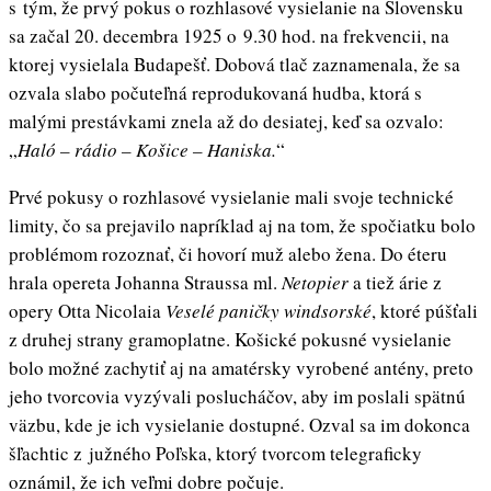
s tým, že prvý pokus o rozhlasové vysielanie na Slovensku
sa začal 20. decembra 1925 o 9.30 hod. na frekvencii, na
ktorej vysielala Budapešť. Dobová tlač zaznamenala, že sa
ozvala slabo počuteľná reprodukovaná hudba, ktorá s
malými prestávkami znela až do desiatej, keď sa ozvalo:
„
Haló – rádio – Košice – Haniska.
“
Prvé pokusy o rozhlasové vysielanie mali svoje technické
limity, čo sa prejavilo napríklad aj na tom, že spočiatku bolo
problémom rozoznať, či hovorí muž alebo žena. Do éteru
hrala opereta Johanna Straussa ml.
Netopier
a tiež árie z
opery Otta Nicolaia
Veselé paničky windsorské
, ktoré púšťali
z druhej strany gramoplatne. Košické pokusné vysielanie
bolo možné zachytiť aj na amatérsky vyrobené antény, preto
jeho tvorcovia vyzývali poslucháčov, aby im poslali spätnú
väzbu, kde je ich vysielanie dostupné. Ozval sa im dokonca
šľachtic z južného Poľska, ktorý tvorcom telegraficky
oznámil, že ich veľmi dobre počuje.