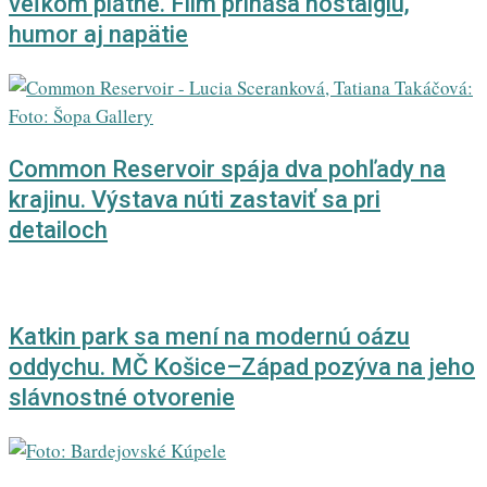
veľkom plátne. Film prináša nostalgiu,
humor aj napätie
Common Reservoir spája dva pohľady na
krajinu. Výstava núti zastaviť sa pri
detailoch
Katkin park sa mení na modernú oázu
oddychu. MČ Košice–Západ pozýva na jeho
slávnostné otvorenie