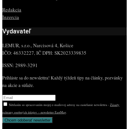
Redakcia
Inzercia
Vydavateľ
LEMUR, s.r.o., Narcisová 4, Košice
IČO: 46332227, IČ DPH: SK2023339835
ISSN: 2989-3291
Prihláste sa do newslettra! Každý týždeň tipy na články, pozvánky
na akcie a súťaže.
Súhlasím so spracovaním mojej e-mailovej adresy na zasielanie newslettra -
Zásady
ochrany osobných údajov – newsletter EastMag
.