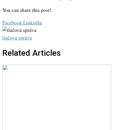
You can share this post!
Whatsapp
Share
Print
Facebook
LinkedIn
via
Email
tlačová správa
Related Articles