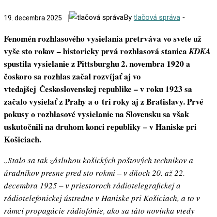
By
tlačová správa
-
19. decembra 2025
Fenomén rozhlasového vysielania pretrváva vo svete už
vyše sto rokov – historicky prvá rozhlasová stanica
KDKA
spustila vysielanie z Pittsburghu 2. novembra 1920 a
čoskoro sa rozhlas začal rozvíjať aj vo
vtedajšej Československej republike – v roku 1923 sa
začalo vysielať z Prahy a o tri roky aj z Bratislavy. Prvé
pokusy o rozhlasové vysielanie na Slovensku sa však
uskutočnili na druhom konci republiky – v Haniske pri
Košiciach.
„
Stalo sa tak zásluhou košických poštových technikov a
úradníkov presne pred sto rokmi – v dňoch 20. až 22.
decembra 1925 – v priestoroch rádiotelegrafickej a
rádiotelefonickej ústredne v Haniske pri Košiciach, a to v
rámci propagácie rádiofónie, ako sa táto novinka vtedy