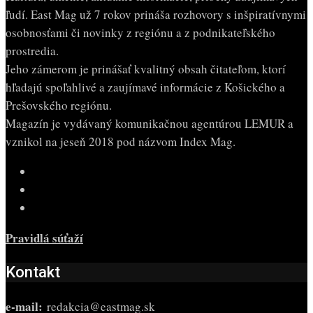
ľudí. East Mag už 7 rokov prináša rozhovory s inšpiratívnymi
osobnosťami či novinky z regiónu a z podnikateľského
prostredia.
Jeho zámerom je prinášať kvalitný obsah čitateľom, ktorí
hľadajú spoľahlivé a zaujímavé informácie z Košického a
Prešovského regiónu.
Magazín je vydávaný komunikačnou agentúrou LEMUR a
vznikol na jeseň 2018 pod názvom Index Mag.
Pravidlá súťaží
Kontakt
e-mail:
redakcia@eastmag.sk