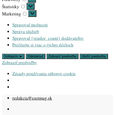
Štatistiky
Štatistiky
Marketing
Marketing
Spravovať možnosti
Správa služieb
Spravovať {vendor_count} dodávateľov
Prečítajte si viac o týchto účeloch
Súhlasím ►
Odmietnuť
Zobraziť predvoľby
Uložiť predvoľby
Zobraziť predvoľby
Zásady používania súborov cookie
Skip
redakcia@eastmag.sk
to
content