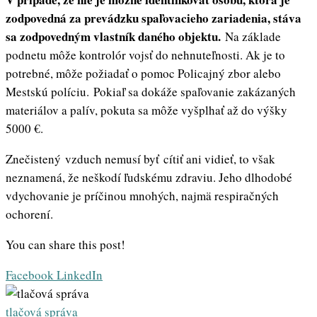
zodpovedná za prevádzku spaľovacieho zariadenia, stáva
sa zodpovedným vlastník daného objektu.
Na základe
podnetu môže kontrolór vojsť do nehnuteľnosti. Ak je to
potrebné, môže požiadať o pomoc Policajný zbor alebo
Mestskú políciu. Pokiaľ sa dokáže spaľovanie zakázaných
materiálov a palív, pokuta sa môže vyšplhať až do výšky
5000 €.
Znečistený vzduch nemusí byť cítiť ani vidieť, to však
neznamená, že neškodí ľudskému zdraviu. Jeho dlhodobé
vdychovanie je príčinou mnohých, najmä respiračných
ochorení.
You can share this post!
Whatsapp
Share
Print
Facebook
LinkedIn
via
Email
tlačová správa