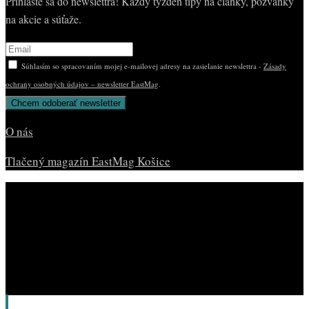
Prihláste sa do newslettra! Každý týždeň tipy na články, pozvánky
na akcie a súťaže.
Súhlasím so spracovaním mojej e-mailovej adresy na zasielanie newslettra -
Zásady
ochrany osobných údajov – newsletter EastMag
.
O nás
Tlačený magazín EastMag Košice
© Copyright EAST MAG.