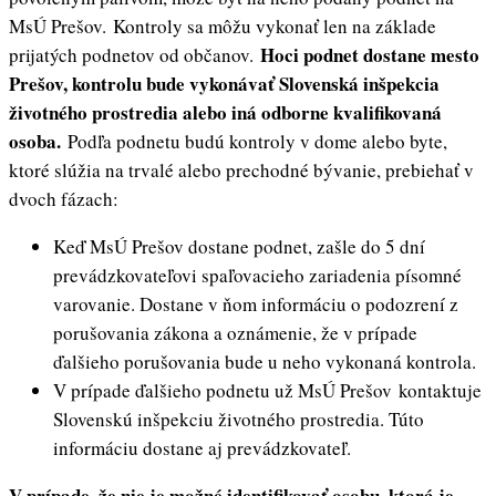
MsÚ Prešov. Kontroly sa môžu vykonať len na základe
Hoci podnet dostane mesto
prijatých podnetov od občanov.
Prešov, kontrolu bude vykonávať Slovenská inšpekcia
životného prostredia alebo iná odborne kvalifikovaná
osoba.
Podľa podnetu budú kontroly v dome alebo byte,
ktoré slúžia na trvalé alebo prechodné bývanie, prebiehať v
dvoch fázach:
Keď MsÚ Prešov dostane podnet, zašle do 5 dní
prevádzkovateľovi spaľovacieho zariadenia písomné
varovanie. Dostane v ňom informáciu o podozrení z
porušovania zákona a oznámenie, že v prípade
ďalšieho porušovania bude u neho vykonaná kontrola.
V prípade ďalšieho podnetu už MsÚ Prešov kontaktuje
Slovenskú inšpekciu životného prostredia. Túto
informáciu dostane aj prevádzkovateľ.
V prípade, že nie je možné identifikovať osobu, ktorá je