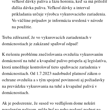
veľkosť dávky paliva a fázu horenia, keď sa má priložiť
ďalšia dávka paliva. Veľkosť dávky a interval
prikladania určuje výrobca vykurovacieho zariadenia.
Vo väčšine prípadov je informácia uvedená v návode
na použitie.
Treba zdôrazniť, že vo vykurovacích zariadeniach v
domácnostiach je zakázané spaľovať odpad!
K riešeniu problému znečisťovania ovzdušia vykurovaním
domácností na tuhé a kvapalné palivo prispela aj legislatíva,
ktorá umožňuje kontrolovať tieto spaľovacie zariadenia v
domácnostiach. Od 1.7.2023 nadobudol platnosť zákon o
ochrane ovzdušia a s tým spojené povinnosti aj požiadavky
na prevádzku vykurovania na tuhé a kvapalné palivá v
domácnostiach.
Ak je podozrenie, že sused vo vedľajšom dome nekúri
povoleným palivom, môže byť na neho podaný podnet na