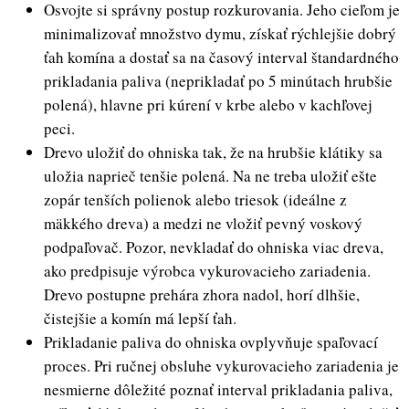
Osvojte si správny postup rozkurovania. Jeho cieľom je
minimalizovať množstvo dymu, získať rýchlejšie dobrý
ťah komína a dostať sa na časový interval štandardného
prikladania paliva (neprikladať po 5 minútach hrubšie
polená), hlavne pri kúrení v krbe alebo v kachľovej
peci.
Drevo uložiť do ohniska tak, že na hrubšie klátiky sa
uložia naprieč tenšie polená. Na ne treba uložiť ešte
zopár tenších polienok alebo triesok (ideálne z
mäkkého dreva) a medzi ne vložiť pevný voskový
podpaľovač. Pozor, nevkladať do ohniska viac dreva,
ako predpisuje výrobca vykurovacieho zariadenia.
Drevo postupne prehára zhora nadol, horí dlhšie,
čistejšie a komín má lepší ťah.
Prikladanie paliva do ohniska ovplyvňuje spaľovací
proces. Pri ručnej obsluhe vykurovacieho zariadenia je
nesmierne dôležité poznať interval prikladania paliva,