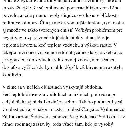
Emisie z vykurovania tuhými palivami sú veľmi vysoké a o
to závažnejšie, že sú emitované pomerne blízko zemského
povrchu a teda priamo ovplyvňujúce ovzdušie v blízkosti
rodinných domov. Čím je nižšia vonkajšia teplota, tým rastie
aj množstvo takto tvorených emisií. Veľkým problémom pre
negatívny rozptyl znečisťujúcich látok v atmosfére je
teplotná inverzia, keď teplota vzduchu s výškou rastie. V
takejto inverznej vrstve je vietor obyčajne slabý a všetko, čo
je vypustené do vzduchu v inverznej vrstve, nemá šancu
dostať sa vyššie, kde by mohlo dôjsť k efektívnemu rozptylu
škodlivín.
V zime sa v našich oblastiach vyskytujú obdobia,
keď teplotná inverzia v údoliach a nížinách pretrváva po
celý deň, ba aj niekoľko dní za sebou. Takéto podmienky sú
v oblastiach aj v našom meste – oblasť Cemjata, Vydumanec,
Za Kalváriou, Šidlovec, Dúbrava, Šalgovík, časť Sídliska II. v
rámci rodinnej zástavby, teda všade tam, kde je vysoký