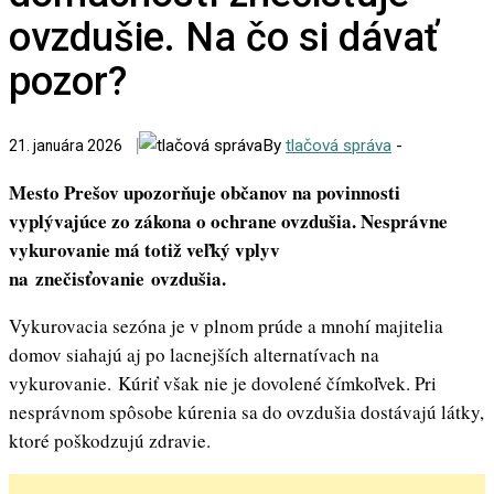
ovzdušie. Na čo si dávať
pozor?
By
tlačová správa
-
21. januára 2026
Mesto Prešov upozorňuje občanov na povinnosti
vyplývajúce zo zákona o ochrane ovzdušia. Nesprávne
vykurovanie má totiž veľký vplyv
na znečisťovanie ovzdušia.
Vykurovacia sezóna je v plnom prúde a mnohí majitelia
domov siahajú aj po lacnejších alternatívach na
vykurovanie. Kúriť však nie je dovolené čímkoľvek. Pri
nesprávnom spôsobe kúrenia sa do ovzdušia dostávajú látky,
ktoré poškodzujú zdravie.