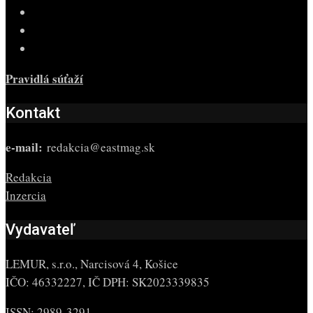
Pravidlá súťaží
Kontakt
e-mail:
redakcia@eastmag.sk
Redakcia
Inzercia
Vydavateľ
LEMUR, s.r.o., Narcisová 4, Košice
IČO: 46332227, IČ DPH: SK2023339835
ISSN: 2989-3291