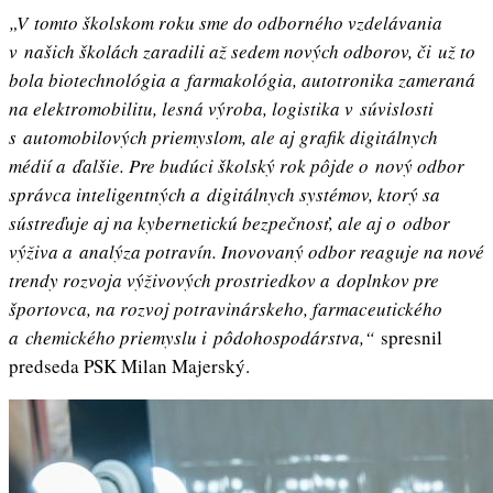
„V tomto školskom roku sme do odborného vzdelávania
v našich školách zaradili až sedem nových odborov, či už to
bola biotechnológia a farmakológia, autotronika zameraná
na elektromobilitu, lesná výroba, logistika v súvislosti
s automobilových priemyslom, ale aj grafik digitálnych
médií a ďalšie. Pre budúci školský rok pôjde o nový odbor
správca inteligentných a digitálnych systémov, ktorý sa
sústreďuje aj na kybernetickú bezpečnosť, ale aj o odbor
výživa a analýza potravín. Inovovaný odbor reaguje na nové
trendy rozvoja výživových prostriedkov a doplnkov pre
športovca, na rozvoj potravinárskeho, farmaceutického
a chemického priemyslu i pôdohospodárstva,“
spresnil
predseda PSK Milan Majerský.