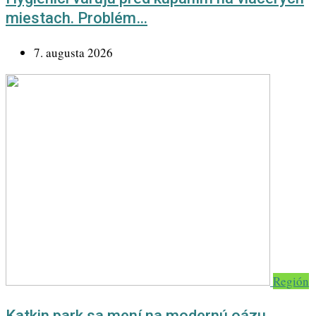
miestach. Problém…
7. augusta 2026
Región
Katkin park sa mení na modernú oázu