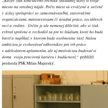
„Každý žiak končiaceho ročníka základnej školy si svoje
miesto na strednej nájde. Počty miest sú vyvážené a určené
v úzkej spolupráci so zamestnávateľmi, stavovskými
organizáciami, ministerstvami či úradmi práce, sociálnych
vecí a rodiny. Určite je ale nemenej dôležité, aby si žiak
vybral správne a rozhodol sa pre to štúdium, ktoré ho bude
baviť a napĺňať, v ktorom bude osobnostne rásť. Našou
ambíciou je vychovávať odborníkov pre trh práce
s adekvátnym uplatnením, ale aj motiváciou budovať si
doma svoju pracovnú kariéru i budúcnosť,“
priblížil
predseda PSK Milan Majerský.