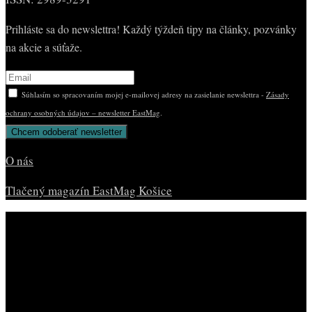
Prihláste sa do newslettra! Každý týždeň tipy na články, pozvánky
na akcie a súťaže.
Súhlasím so spracovaním mojej e-mailovej adresy na zasielanie newslettra -
Zásady
ochrany osobných údajov – newsletter EastMag
.
O nás
Tlačený magazín EastMag Košice