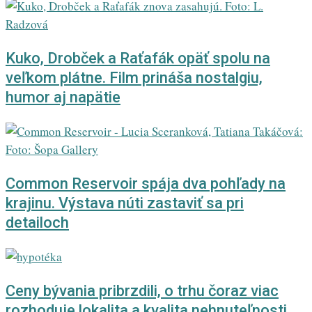
Kuko, Drobček a Raťafák opäť spolu na
veľkom plátne. Film prináša nostalgiu,
humor aj napätie
Common Reservoir spája dva pohľady na
krajinu. Výstava núti zastaviť sa pri
detailoch
Ceny bývania pribrzdili, o trhu čoraz viac
rozhoduje lokalita a kvalita nehnuteľnosti