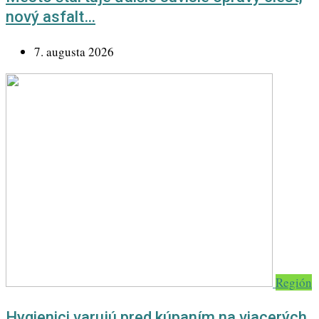
nový asfalt…
7. augusta 2026
Región
Hygienici varujú pred kúpaním na viacerých