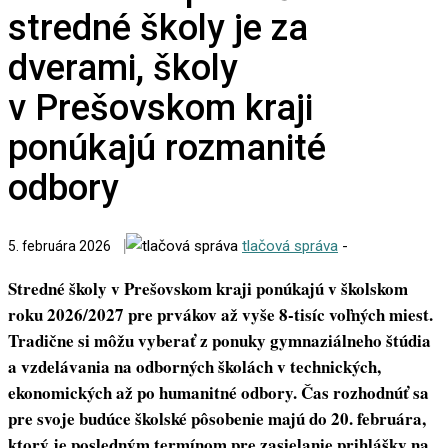
stredné školy je za
dverami, školy
v Prešovskom kraji
ponúkajú rozmanité
odbory
tlačová správa
-
5. februára 2026
Stredné školy v Prešovskom kraji ponúkajú v školskom
roku 2026/2027 pre prvákov až vyše 8-tisíc voľných miest.
Tradične si môžu vyberať z ponuky gymnaziálneho štúdia
a vzdelávania na odborných školách v technických,
ekonomických až po humanitné odbory. Čas rozhodnúť sa
pre svoje budúce školské pôsobenie majú do 20. februára,
ktorý je posledným termínom pre zasielanie prihlášky na