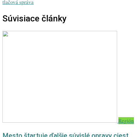
tlačová správa
Súvisiace články
Región
Mesto štartuje ďalšie súvislé opravy ciest,