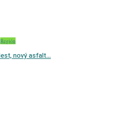
Región
iest, nový asfalt…