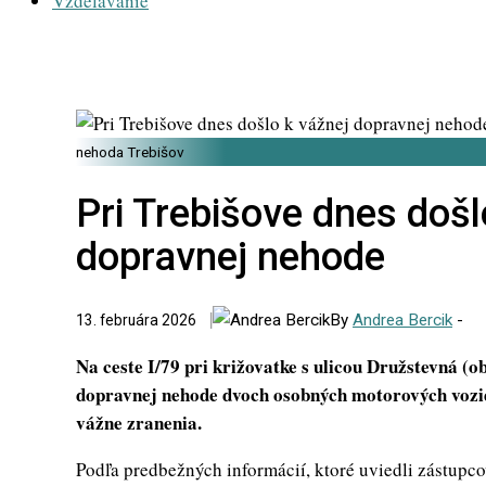
Vzdelávanie
nehoda Trebišov
Pri Trebišove dnes došl
dopravnej nehode
By
Andrea Bercik
-
13. februára 2026
Na ceste I/79 pri križovatke s ulicou Družstevná (o
dopravnej nehode dvoch osobných motorových vozidie
vážne zranenia.
Podľa predbežných informácií, ktoré uviedli zástupco