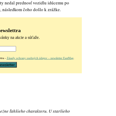
sty nedal prednosť vozidlu idúcemu po
, následkom čoho došlo k zrážke.
newslettra
vánky na akcie a súťaže.
ttra -
Zásady ochrany osobných údajov – newsletter EastMag
.
bežne ľahšieho charakteru. U staršieho