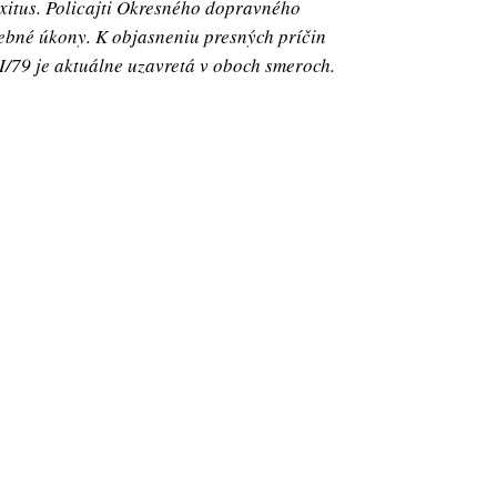
xitus. Policajti Okresného dopravného
bné úkony. K objasneniu presných príčin
I/79 je aktuálne uzavretá v oboch smeroch.