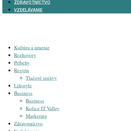
ZDRAVOTNÍCTVO
VZDELÁVANIE
Kultúra a umenie
Rozhovory
Príbehy
Región
Tlačové správy
Lifestyle
Business
Business
Košice IT Valley
Marketing
Zdravotníctvo