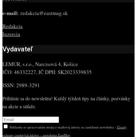
e-mail:
redakcia@eastmag.sk
Redakcia
Inzercia
Vydavateľ
LEMUR, s.r.o., Narcisová 4, Košice
IČO: 46332227, IČ DPH: SK2023339835
ISSN: 2989-3291
Prihláste sa do newslettra! Každý týždeň tipy na články, pozvánky
na akcie a súťaže.
Súhlasím so spracovaním mojej e-mailovej adresy na zasielanie newslettra -
Zásady
ochrany osobných údajov – newsletter EastMag
.