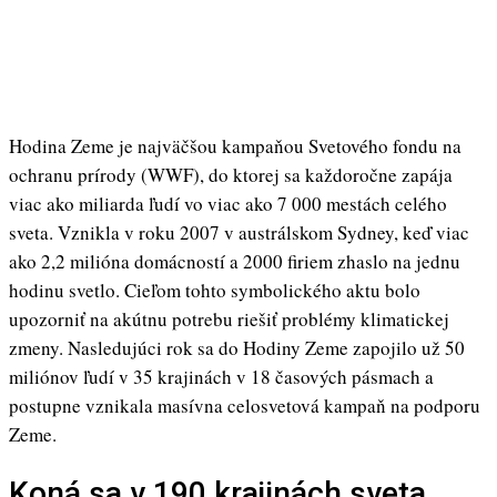
Hodina Zeme je najväčšou kampaňou Svetového fondu na
ochranu prírody (WWF), do ktorej sa každoročne zapája
viac ako miliarda ľudí vo viac ako 7 000 mestách celého
sveta. Vznikla v roku 2007 v austrálskom Sydney, keď viac
ako 2,2 milióna domácností a 2000 firiem zhaslo na jednu
hodinu svetlo. Cieľom tohto symbolického aktu bolo
upozorniť na akútnu potrebu riešiť problémy klimatickej
zmeny. Nasledujúci rok sa do Hodiny Zeme zapojilo už 50
miliónov ľudí v 35 krajinách v 18 časových pásmach a
postupne vznikala masívna celosvetová kampaň na podporu
Zeme.
Koná sa v 190 krajinách sveta