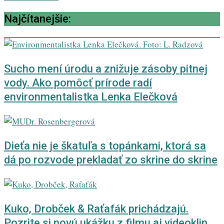
Najčítanejšie:
Sucho mení úrodu a znižuje zásoby pitnej
vody. Ako pomôcť prírode radí
environmentalistka Lenka Elečková
Dieťa nie je škatuľa s topánkami, ktorá sa
dá po rozvode prekladať zo skrine do skrine
Kuko, Drobček & Raťafák prichádzajú.
Pozrite si novú ukážku z filmu aj videoklip