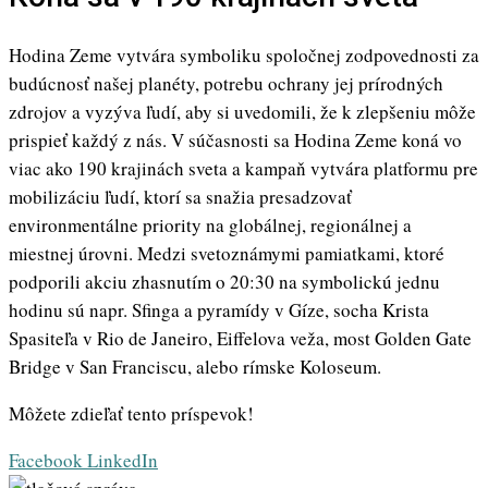
Hodina Zeme vytvára symboliku spoločnej zodpovednosti za
budúcnosť našej planéty, potrebu ochrany jej prírodných
zdrojov a vyzýva ľudí, aby si uvedomili, že k zlepšeniu môže
prispieť každý z nás. V súčasnosti sa Hodina Zeme koná vo
viac ako 190 krajinách sveta a kampaň vytvára platformu pre
mobilizáciu ľudí, ktorí sa snažia presadzovať
environmentálne priority na globálnej, regionálnej a
miestnej úrovni. Medzi svetoznámymi pamiatkami, ktoré
podporili akciu zhasnutím o 20:30 na symbolickú jednu
hodinu sú napr. Sfinga a pyramídy v Gíze, socha Krista
Spasiteľa v Rio de Janeiro, Eiffelova veža, most Golden Gate
Bridge v San Franciscu, alebo rímske Koloseum.
Môžete zdieľať tento príspevok!
Whatsapp
Share
Print
Facebook
LinkedIn
via