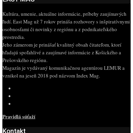
Kultúra, umenie, aktuálne informácie, príbehy zaujímavých
ľudí. East Mag už 7 rokov prináša rozhovory s inšpiratívnymi
osobnosťami či novinky z regiónu a z podnikateľského
prostredia.
Jeho zámerom je prinášať kvalitný obsah čitateľom, ktorí
hľadajú spoľahlivé a zaujímavé informácie z Košického a
Prešovského regiónu.
Magazín je vydávaný komunikačnou agentúrou LEMUR a
vznikol na jeseň 2018 pod názvom Index Mag.
Pravidlá súťaží
Kontakt