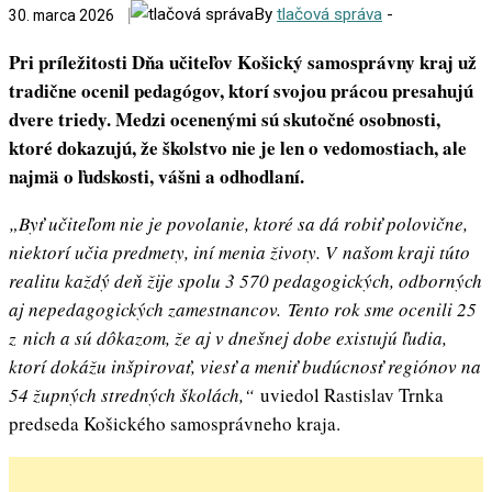
By
tlačová správa
-
30. marca 2026
Pri príležitosti Dňa učiteľov Košický samosprávny kraj už
tradične ocenil pedagógov, ktorí svojou prácou presahujú
dvere triedy. Medzi ocenenými sú skutočné osobnosti,
ktoré dokazujú, že školstvo nie je len o vedomostiach, ale
najmä o ľudskosti, vášni a odhodlaní.
„Byť učiteľom nie je povolanie, ktoré sa dá robiť polovične,
niektorí učia predmety, iní menia životy. V našom kraji túto
realitu každý deň žije spolu 3 570 pedagogických, odborných
aj nepedagogických zamestnancov.
Tento rok sme ocenili 25
z nich a sú dôkazom, že aj v dnešnej dobe existujú ľudia,
ktorí dokážu inšpirovať, viesť a meniť budúcnosť regiónov na
54 župných stredných školách,“
uviedol Rastislav Trnka
predseda Košického samosprávneho kraja.