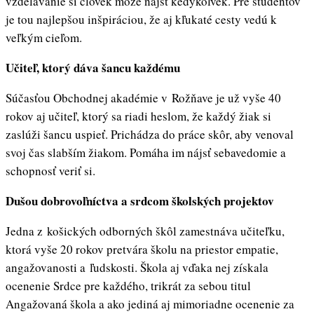
vzdelávanie si človek môže nájsť kedykoľvek. Pre študentov
je tou najlepšou inšpiráciou, že aj kľukaté cesty vedú k
veľkým cieľom.
Učiteľ, ktorý dáva šancu každému
Súčasťou Obchodnej akadémie v Rožňave je už vyše 40
rokov aj učiteľ, ktorý sa riadi heslom, že každý žiak si
zaslúži šancu uspieť. Prichádza do práce skôr, aby venoval
svoj čas slabším žiakom. Pomáha im nájsť sebavedomie a
schopnosť veriť si.
Dušou dobrovoľníctva a srdcom školských projektov
Jedna z košických odborných škôl zamestnáva učiteľku,
ktorá vyše 20 rokov pretvára školu na priestor empatie,
angažovanosti a ľudskosti. Škola aj vďaka nej získala
ocenenie Srdce pre každého, trikrát za sebou titul
Angažovaná škola a ako jediná aj mimoriadne ocenenie za