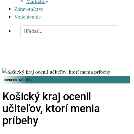
Marketing
Zdravotníctvo
Vzdelávanie
ocenenie učitelia
Košický kraj ocenil
učiteľov, ktorí menia
príbehy