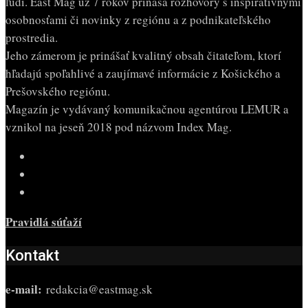
ľudí. East Mag už 7 rokov prináša rozhovory s inšpiratívnymi
osobnosťami či novinky z regiónu a z podnikateľského
prostredia.
Jeho zámerom je prinášať kvalitný obsah čitateľom, ktorí
hľadajú spoľahlivé a zaujímavé informácie z Košického a
Prešovského regiónu.
Magazín je vydávaný komunikačnou agentúrou LEMUR a
vznikol na jeseň 2018 pod názvom Index Mag.
Pravidlá súťaží
Kontakt
e-mail:
redakcia@eastmag.sk