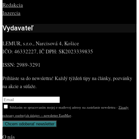
Redakcia
Inzercia
Vydavateľ
LEMUR, s.r.o., Narcisová 4, Košice
IČO: 46332227, IČ DPH: SK2023339835
ISSN: 2989-3291
Prihláste sa do newslettra! Každý týždeň tipy na články, pozvánky
na akcie a súťaže.
Súhlasím so spracovaním mojej e-mailovej adresy na zasielanie newslettra -
Zásady
ochrany osobných údajov – newsletter EastMag
.
O nás