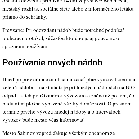
občania dozvedia približne 14 dní vopred cez web mesta,
mestský rozhlas, sociálne siete alebo z informačného letáku
priamo do schránky.
Prevzatie: Pri odovzdaní nádob bude potrebné podpísať
preberací protokol, súčasťou ktorého je aj poučenie o
správnom používaní.
Používanie nových nádob
Hneď po prevzatí môžu občania začať plne využívať čiernu a
zelenú nádobu. Iná situácia je pri hnedých nádobách na BIO
odpad – s ich používaním a vývozom sa začne až po tom, čo
budú nimi plošne vybavené všetky domácnosti. O presnom
termíne prvého vývozu hnedej nádoby a o intervaloch
vývozov bude mesto včas informovať.
Mesto Sabinov vopred ďakuje všetkým občanom za