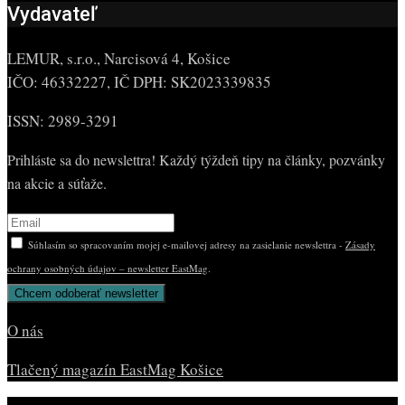
Vydavateľ
LEMUR, s.r.o., Narcisová 4, Košice
IČO: 46332227, IČ DPH: SK2023339835
ISSN: 2989-3291
Prihláste sa do newslettra! Každý týždeň tipy na články, pozvánky
na akcie a súťaže.
Súhlasím so spracovaním mojej e-mailovej adresy na zasielanie newslettra -
Zásady
ochrany osobných údajov – newsletter EastMag
.
O nás
Tlačený magazín EastMag Košice