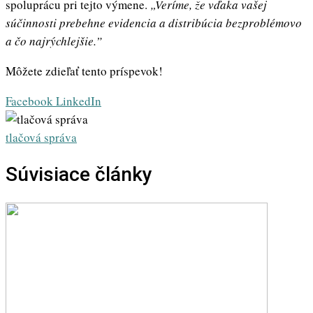
spoluprácu pri tejto výmene.
„Veríme, že vďaka vašej
súčinnosti prebehne evidencia a distribúcia bezproblémovo
a čo najrýchlejšie.”
Môžete zdieľať tento príspevok!
Whatsapp
Share
Print
Facebook
LinkedIn
via
Email
tlačová správa
Súvisiace články