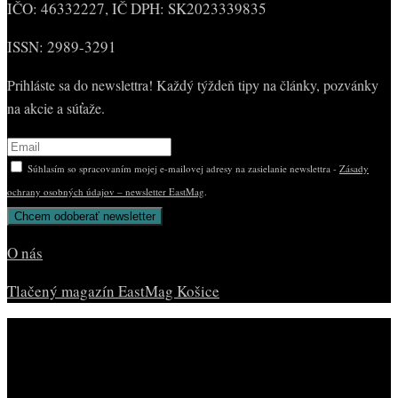
IČO: 46332227, IČ DPH: SK2023339835
ISSN: 2989-3291
Prihláste sa do newslettra! Každý týždeň tipy na články, pozvánky
na akcie a súťaže.
Súhlasím so spracovaním mojej e-mailovej adresy na zasielanie newslettra -
Zásady
ochrany osobných údajov – newsletter EastMag
.
O nás
Tlačený magazín EastMag Košice