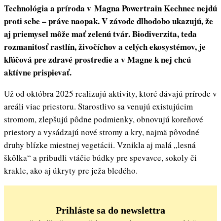
Technológia a príroda v Magna Powertrain Kechnec nejdú
proti sebe – práve naopak. V závode dlhodobo ukazujú, že
aj priemysel môže mať zelenú tvár. Biodiverzita, teda
rozmanitosť rastlín, živočíchov a celých ekosystémov, je
kľúčová pre zdravé prostredie a v Magne k nej chcú
aktívne prispievať.
Už od októbra 2025 realizujú aktivity, ktoré dávajú prírode v
areáli viac priestoru. Starostlivo sa venujú existujúcim
stromom, zlepšujú pôdne podmienky, obnovujú koreňové
priestory a vysádzajú nové stromy a kry, najmä pôvodné
druhy blízke miestnej vegetácii. Vznikla aj malá „lesná
škôlka“ a pribudli vtáčie búdky pre spevavce, sokoly či
krakle, ako aj úkryty pre ježa bledého.
Prihláste sa do newslettra