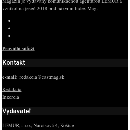
Magazín je vydávaný komunikačnou agentúrou LEMUR a
vznikol na jeseň 2018 pod názvom Index Mag.
Pravidlá súťaží
Kontakt
e-mail:
redakcia@eastmag.sk
Redakcia
Inzercia
Vydavateľ
LEMUR, s.r.o., Narcisová 4, Košice