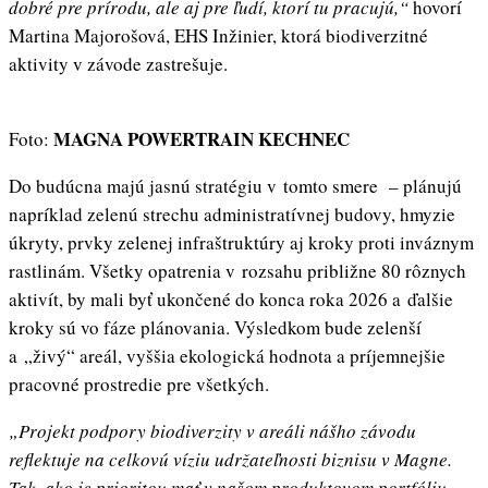
dobré pre prírodu, ale aj pre ľudí, ktorí tu pracujú,“
hovorí
Martina Majorošová, EHS Inžinier, ktorá biodiverzitné
aktivity v závode zastrešuje.
MAGNA POWERTRAIN KECHNEC
Foto:
Do budúcna majú jasnú stratégiu v tomto smere – plánujú
napríklad zelenú strechu administratívnej budovy, hmyzie
úkryty, prvky zelenej infraštruktúry aj kroky proti inváznym
rastlinám. Všetky opatrenia v rozsahu približne 80 rôznych
aktivít, by mali byť ukončené do konca roka 2026 a ďalšie
kroky sú vo fáze plánovania. Výsledkom bude zelenší
a „živý“ areál, vyššia ekologická hodnota a príjemnejšie
pracovné prostredie pre všetkých.
„Projekt podpory biodiverzity v areáli nášho závodu
reflektuje na celkovú víziu udržateľnosti biznisu v Magne.
Tak, ako je prioritou mať v našom produktovom portfóliu