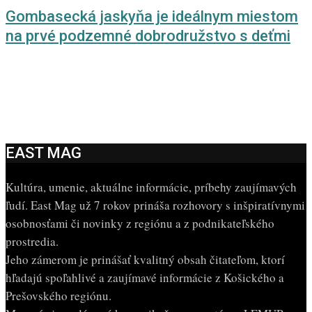
Gombasecká jaskyňa je ideálnym miestom
na prvé podzemné dobrodružstvo s deťmi
EAST MAG
Kultúra, umenie, aktuálne informácie, príbehy zaujímavých
ľudí. East Mag už 7 rokov prináša rozhovory s inšpiratívnymi
osobnosťami či novinky z regiónu a z podnikateľského
prostredia.
Jeho zámerom je prinášať kvalitný obsah čitateľom, ktorí
hľadajú spoľahlivé a zaujímavé informácie z Košického a
Prešovského regiónu.