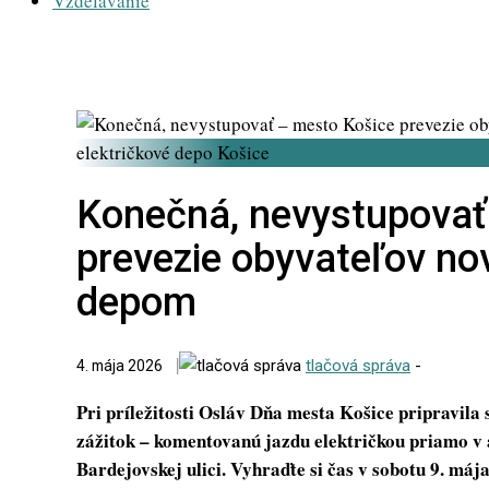
Vzdelávanie
električkové depo Košice
Konečná, nevystupovať
prevezie obyvateľov no
depom
tlačová správa
-
4. mája 2026
Pri príležitosti Osláv Dňa mesta Košice pripravil
zážitok – komentovanú jazdu električkou priamo v 
Bardejovskej ulici.
Vyhraďte si čas v sobotu 9. mája