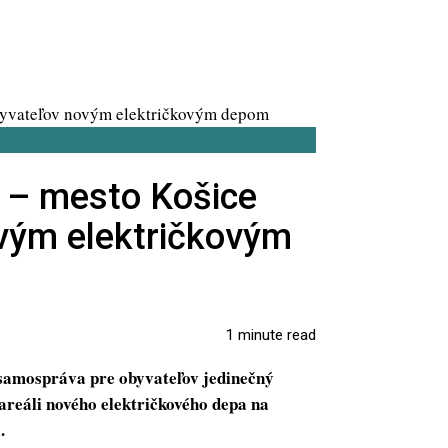
 – mesto Košice
vým električkovým
1 minute read
a samospráva pre obyvateľov jedinečný
areáli nového električkového depa na
.