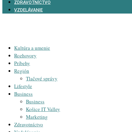
ZDRAVOTNÍCTVO
VZDELÁVANIE
Kultúra a umenie
Rozhovory
Príbehy
Región
Tlačové správy
Lifestyle
Business
Business
Košice IT Valley
Marketing
Zdravotníctvo