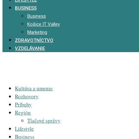
BUSINESS
Business
Košice IT Valley
Marketing
ZDRAVOTNÍCTVO
VZDELÁVANIE
Kultúra a umenie
Rozhovory
Príbehy
Región
Tlačové správy
Lifestyle
Business