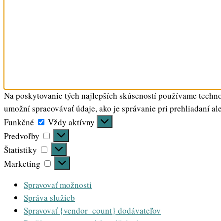
Na poskytovanie tých najlepších skúseností používame technol
umožní spracovávať údaje, ako je správanie pri prehliadaní al
Funkčné
Funkčné
Vždy aktívny
Predvoľby
Predvoľby
Štatistiky
Štatistiky
Marketing
Marketing
Spravovať možnosti
Správa služieb
Spravovať {vendor_count} dodávateľov