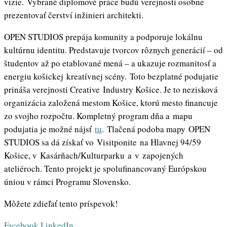
vízie. Vybrané diplomové práce budú verejnosti osobne
prezentovať čerství inžinieri architekti.
OPEN STUDIOS prepája komunity a podporuje lokálnu
kultúrnu identitu. Predstavuje tvorcov rôznych generácií – od
študentov až po etablované mená – a ukazuje rozmanitosť a
energiu košickej kreatívnej scény. Toto bezplatné podujatie
prináša verejnosti Creative Industry Košice. Je to nezisková
organizácia založená mestom Košice, ktorú mesto financuje
zo svojho rozpočtu. Kompletný program dňa a mapu
podujatia je možné nájsť
tu
. Tlačená podoba mapy OPEN
STUDIOS sa dá získať vo Visitponite na Hlavnej 94/59
Košice, v Kasárňach/Kulturparku a v zapojených
ateliéroch. Tento projekt je spolufinancovaný Európskou
úniou v rámci Programu Slovensko.
Môžete zdieľať tento príspevok!
Whatsapp
Share
Print
Facebook
LinkedIn