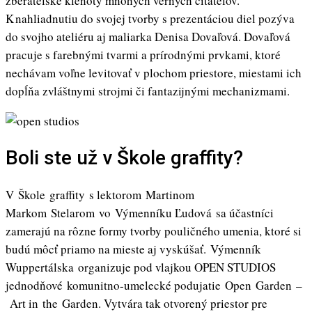
zberateľské klenoty mnohých verných čitateľov.
K nahliadnutiu do svojej tvorby s prezentáciou diel pozýva
do svojho ateliéru aj maliarka Denisa Dovaľová. Dovaľová
pracuje s farebnými tvarmi a prírodnými prvkami, ktoré
nechávam voľne levitovať v plochom priestore, miestami ich
dopĺňa zvláštnymi strojmi či fantazijnými mechanizmami.
Boli ste už v Škole graffity?
V Škole graffity s lektorom Martinom
Markom Stelarom vo Výmenníku Ľudová sa účastníci
zamerajú na rôzne formy tvorby pouličného umenia, ktoré si
budú môcť priamo na mieste aj vyskúšať. Výmenník
Wuppertálska organizuje pod vlajkou OPEN STUDIOS
jednodňové komunitno-umelecké podujatie Open Garden –
Art in the Garden. Vytvára tak otvorený priestor pre