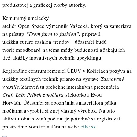
produktovej a grafickej tvorby autorky.
Komunitný umelecký
ateliér Open Space výmenník Važecká, ktorý sa zameriava
na prístup
“From farm to fashion”,
pripravil
ukážku future fashion trendov – účastníci budú
tvoriť moodboard na tému módy budúcnosti a čakajú ich
tiež ukážky inovatívnych techník upcyklingu.
Regionálne centrum remesiel ÚĽUV v Košiciach pozýva na
ukážky textilných techník priamo na výstave
Zasnované
v textile
. Zároveň tu prebehne interaktívna prezentácia
Craft Lab: Príbeh z močiara
s lektorkou Evou
Horváth. Účastníci sa oboznámia s materiálom pálka
močiarna a vyrobia si z nej vlastný výrobok. Na túto
aktivitu obmedzenú počtom je potrebné sa registrovať
prostredníctvom formulára na webe
cike.sk
.