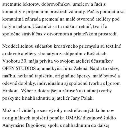
stretnutie lektorov, dobrovoľníkov, umelcov a ľudí z
komunity v príjemnom prostredí záhrady. Počas podujatia sa
komunitná záhrada premení na malé otvorené ateliéry pod
holým nebom. Účastníci sa tu môžu stretnúť, tvoriť a
spoločne stráviť čas v otvorenom a priateľskom prostredí.
Neoddeliteľnou súčasťou kreatívneho priemyslu sú textilné
a odevné ateliéry s bohatým zastúpením v Košiciach.
V sobotu 30. mája privíta vo svojom ateliéri účastníkov
OPEN STUDIOS aj umelkyňa Júlia Zelená. Nájdu tu odev,
maľbu, netkanú tapisériu, originálne šperky, malé bytové a
odevné doplnky, individuálnu aj spoločnú tvorbu s Igorom
Hrnkom. Výber z doterajšej a zároveň aktuálnej tvorby
poskytne k nahliadnutiu aj ateliér Jany Polak.
Možnosť vidieť proces výroby nastreľovaných kobercov
a originálnych tapisérií ponúka OMAK/ dizajnové štúdio
Annymárie Digoňovej spolu s nahliadnutím do ďalšej