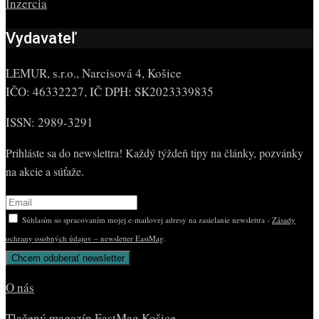
Inzercia
Vydavateľ
LEMUR, s.r.o., Narcisová 4, Košice
IČO: 46332227, IČ DPH: SK2023339835
ISSN: 2989-3291
Prihláste sa do newslettra! Každý týždeň tipy na články, pozvánky
na akcie a súťaže.
Súhlasím so spracovaním mojej e-mailovej adresy na zasielanie newslettra -
Zásady
ochrany osobných údajov – newsletter EastMag
.
O nás
Tlačený magazín EastMag Košice