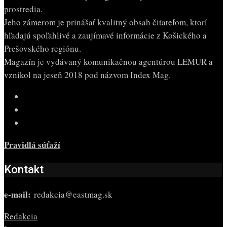
prostredia.
Jeho zámerom je prinášať kvalitný obsah čitateľom, ktorí
hľadajú spoľahlivé a zaujímavé informácie z Košického a
Prešovského regiónu.
Magazín je vydávaný komunikačnou agentúrou LEMUR a
vznikol na jeseň 2018 pod názvom Index Mag.
Pravidlá súťaží
Kontakt
e-mail:
redakcia@eastmag.sk
Redakcia