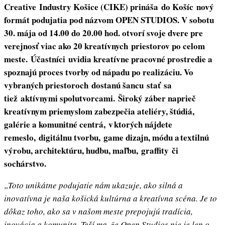
Creative Industry Košice (CIKE) prináša do Košíc nový
formát podujatia pod názvom OPEN STUDIOS. V sobotu
30. mája od 14.00 do 20.00 hod. otvorí svoje dvere pre
verejnosť viac ako 20 kreatívnych priestorov po celom
meste. Účastníci uvidia kreatívne pracovné prostredie a
spoznajú proces tvorby od nápadu po realizáciu. Vo
vybraných priestoroch dostanú šancu stať sa
tiež aktívnymi spolutvorcami. Široký záber naprieč
kreatívnym priemyslom zabezpečia ateliéry, štúdiá,
galérie a komunitné centrá, v ktorých nájdete
remeslo, digitálnu tvorbu, game dizajn, módu a textilnú
výrobu, architektúru, hudbu, maľbu, graffity či
sochárstvo.
„Toto unikátne podujatie nám ukazuje, ako silná a
inovatívna je naša košická kultúrna a kreatívna scéna. Je to
dôkaz toho, ako sa v našom meste prepojujú tradícia,
inovácia a komunita. Teší ma, že Open Studios nie je len o