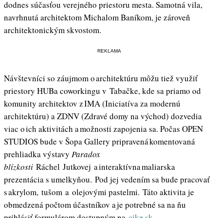
dodnes súčasťou verejného priestoru mesta. Samotná vila,
navrhnutá architektom Michalom Baníkom, je zároveň
architektonickým skvostom.
REKLAMA
Návštevníci so záujmom o architektúru môžu tiež využiť
priestory HUBa coworkingu v Tabačke, kde sa priamo od
komunity architektov z IMA (Iniciatíva za modernú
architektúru) a ZDNV (Zdravé domy na východ) dozvedia
viac o ich aktivitách a možnosti zapojenia sa. Počas OPEN
STUDIOS bude v Šopa Gallery pripravená komentovaná
prehliadka výstavy
Paradox
blízkosti
Ráchel Jutkovej a interaktívna maliarska
prezentácia s umelkyňou. Pod jej vedením sa bude pracovať
s akrylom, tušom a olejovými pastelmi. Táto aktivita je
obmedzená počtom účastníkov a je potrebné sa na ňu
prihlásiť formulárom dostupným na
cike.sk.