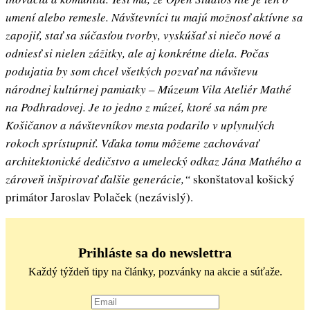
umení alebo remesle. Návštevníci tu majú možnosť aktívne sa
zapojiť, stať sa súčasťou tvorby, vyskúšať si niečo nové a
odniesť si nielen zážitky, ale aj konkrétne diela. Počas
podujatia by som chcel všetkých pozvať na návštevu
národnej kultúrnej pamiatky – Múzeum Vila Ateliér Mathé
na Podhradovej. Je to jedno z múzeí, ktoré sa nám pre
Košičanov a návštevníkov mesta podarilo v uplynulých
rokoch sprístupniť. Vďaka tomu môžeme zachovávať
architektonické dedičstvo a umelecký odkaz Jána Mathého a
zároveň inšpirovať ďalšie generácie,“
skonštatoval košický
primátor Jaroslav Polaček (nezávislý).
Prihláste sa do newslettra
Každý týždeň tipy na články, pozvánky na akcie a súťaže.