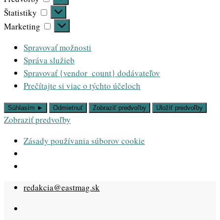
Štatistiky
Štatistiky
Marketing
Marketing
Spravovať možnosti
Správa služieb
Spravovať {vendor_count} dodávateľov
Prečítajte si viac o týchto účeloch
Súhlasím ►
Odmietnuť
Zobraziť predvoľby
Uložiť predvoľby
Zobraziť predvoľby
Zásady používania súborov cookie
Skip
redakcia@eastmag.sk
to
content