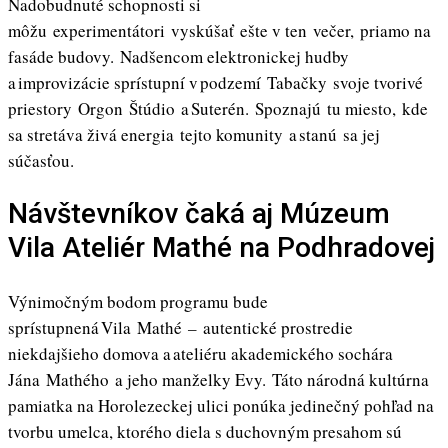
Nadobudnuté schopnosti si
môžu experimentátori vyskúšať ešte v ten večer, priamo na
fasáde budovy. Nadšencom elektronickej hudby
a improvizácie sprístupní v podzemí Tabačky svoje tvorivé
priestory Orgon Štúdio a Suterén. Spoznajú tu miesto, kde
sa stretáva živá energia tejto komunity a stanú sa jej
súčasťou.
Návštevníkov čaká aj Múzeum
Vila Ateliér Mathé na Podhradovej
Výnimočným bodom programu bude
sprístupnená Vila Mathé
–
autentické prostredie
niekdajšieho domova a ateliéru akademického sochára
Jána Mathého a jeho manželky Evy. Táto národná kultúrna
pamiatka na Horolezeckej ulici ponúka jedinečný pohľad na
tvorbu umelca, ktorého diela s duchovným presahom sú