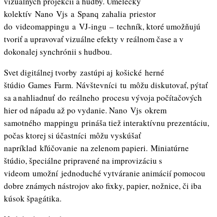
vizuálnych projekcií a hudby. Umelecký
kolektív Nano Vjs a Spanq zahalia priestor
do videomappingu a VJ-ingu – techník, ktoré umožňujú
tvoriť a upravovať vizuálne efekty v reálnom čase a v
dokonalej synchrónii s hudbou.
Svet digitálnej tvorby zastúpi aj košické herné
štúdio Games Farm. Návštevníci tu môžu diskutovať, pýtať
sa a nahliadnuť do reálneho procesu vývoja počítačových
hier od nápadu až po vydanie. Nano Vjs okrem
samotného mappingu prináša tiež interaktívnu prezentáciu,
počas ktorej si účastníci môžu vyskúšať
napríklad kľúčovanie na zelenom papieri. Miniatúrne
štúdio, špeciálne pripravené na improvizáciu s
videom umožní jednoduché vytváranie animácií pomocou
dobre známych nástrojov ako fixky, papier, nožnice, či iba
kúsok špagátika.