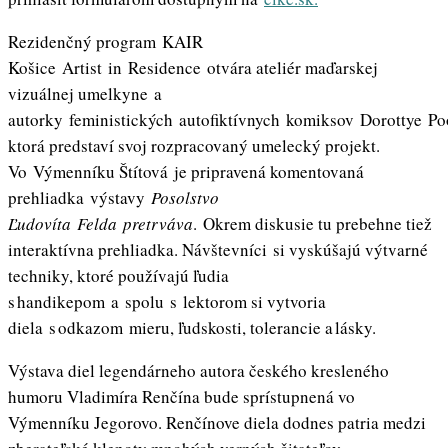
Rezidenčný program KAIR
Košice Artist in Residence otvára ateliér maďarskej
vizuálnej umelkyne a
autorky feministických autofiktívnych komiksov Dorottye Po
ktorá predstaví svoj rozpracovaný umelecký projekt.
Vo Výmenníku Štítová je pripravená komentovaná
prehliadka výstavy
Posolstvo
Ľudovíta Felda
pretrváva
. Okrem diskusie tu prebehne tiež
interaktívna prehliadka. Návštevníci si vyskúšajú výtvarné
techniky, ktoré používajú ľudia
s handikepom a spolu s lektorom si vytvoria
diela s odkazom mieru, ľudskosti, tolerancie a lásky.
Výstava diel legendárneho autora českého kresleného
humoru Vladimíra Renčína bude sprístupnená vo
Výmenníku Jegorovo. Renčínove diela dodnes patria medzi