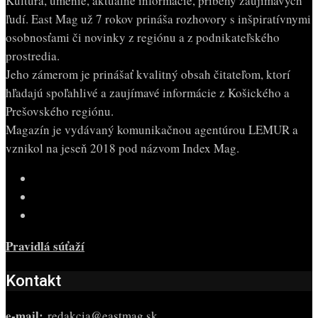
Kultúra, umenie, aktuálne informácie, príbehy zaujímavých
ľudí. East Mag už 7 rokov prináša rozhovory s inšpiratívnymi
osobnosťami či novinky z regiónu a z podnikateľského
prostredia.
Jeho zámerom je prinášať kvalitný obsah čitateľom, ktorí
hľadajú spoľahlivé a zaujímavé informácie z Košického a
Prešovského regiónu.
Magazín je vydávaný komunikačnou agentúrou LEMUR a
vznikol na jeseň 2018 pod názvom Index Mag.
Pravidlá súťaží
Kontakt
e-mail:
redakcia@eastmag.sk