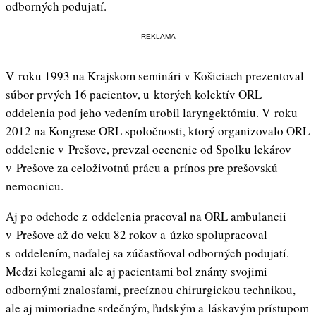
odborných podujatí.
REKLAMA
V roku 1993 na Krajskom seminári v Košiciach prezentoval
súbor prvých 16 pacientov, u ktorých kolektív ORL
oddelenia pod jeho vedením urobil laryngektómiu. V roku
2012 na Kongrese ORL spoločnosti, ktorý organizovalo ORL
oddelenie v Prešove, prevzal ocenenie od Spolku lekárov
v Prešove za celoživotnú prácu a prínos pre prešovskú
nemocnicu.
Aj po odchode z oddelenia pracoval na ORL ambulancii
v Prešove až do veku 82 rokov a úzko spolupracoval
s oddelením, naďalej sa zúčastňoval odborných podujatí.
Medzi kolegami ale aj pacientami bol známy svojimi
odbornými znalosťami, precíznou chirurgickou technikou,
ale aj mimoriadne srdečným, ľudským a láskavým prístupom