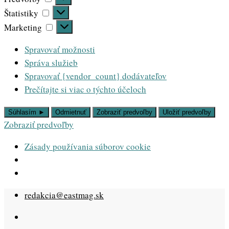
Štatistiky
Štatistiky
Marketing
Marketing
Spravovať možnosti
Správa služieb
Spravovať {vendor_count} dodávateľov
Prečítajte si viac o týchto účeloch
Súhlasím ►
Odmietnuť
Zobraziť predvoľby
Uložiť predvoľby
Zobraziť predvoľby
Zásady používania súborov cookie
Skip
redakcia@eastmag.sk
to
content