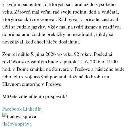
k svojim pacientom, o ktorých sa staral až do vysokého
veku. Zároveň mal veľmi rád svoju rodinu, deti a vnúčatá,
ktorým sa aktívne venoval. Rád býval v prírode, cestoval,
učil sa cudzie jazyky. Vždy mal na tvári úsmev a rozdával
dobrú náladu, žiadne prekážky ho neodradili, nikdy sa
nevzdával, keď chcel niečo dosiahnuť.
Zomrel náhle 5. júna 2026 vo veku 92 rokov. Posledná
rozlúčka so zosnulým bude v piatok 12. 6. 2026 o 11:00
hod. v Dome smútku na Solivare v Prešove a následne bude
jeho telo s vojenskými poctami uložené do hrobu na
Hlavnom cintoríne v Prešove.
Môžete zdieľať tento príspevok!
Whatsapp
Share
Print
Facebook
LinkedIn
via
Email
tlačová správa