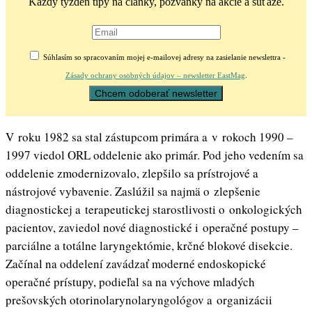
Každý týždeň tipy na články, pozvánky na akcie a súťaže.
Súhlasím so spracovaním mojej e-mailovej adresy na zasielanie newslettra -
Zásady ochrany osobných údajov – newsletter EastMag
.
V roku 1982 sa stal zástupcom primára a v rokoch 1990 –
1997 viedol ORL oddelenie ako primár. Pod jeho vedením sa
oddelenie zmodernizovalo, zlepšilo sa prístrojové a
nástrojové vybavenie. Zaslúžil sa najmä o zlepšenie
diagnostickej a terapeutickej starostlivosti o onkologických
pacientov, zaviedol nové diagnostické i operačné postupy –
parciálne a totálne laryngektómie, krčné blokové disekcie.
Začínal na oddelení zavádzať moderné endoskopické
operačné prístupy, podieľal sa na výchove mladých
prešovských otorinolarynolaryngológov a organizácii