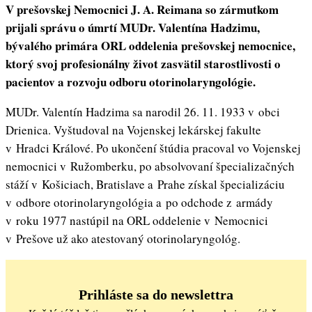
V prešovskej Nemocnici J. A. Reimana so zármutkom
prijali správu o úmrtí MUDr. Valentína Hadzimu,
bývalého primára ORL oddelenia prešovskej nemocnice,
ktorý svoj profesionálny život zasvätil starostlivosti o
pacientov a rozvoju odboru otorinolaryngológie.
MUDr. Valentín Hadzima sa narodil 26. 11. 1933 v obci
Drienica. Vyštudoval na Vojenskej lekárskej fakulte
v Hradci Králové. Po ukončení štúdia pracoval vo Vojenskej
nemocnici v Ružomberku, po absolvovaní špecializačných
stáží v Košiciach, Bratislave a Prahe získal špecializáciu
v odbore otorinolaryngológia a po odchode z armády
v roku 1977 nastúpil na ORL oddelenie v Nemocnici
v Prešove už ako atestovaný otorinolaryngológ.
Prihláste sa do newslettra