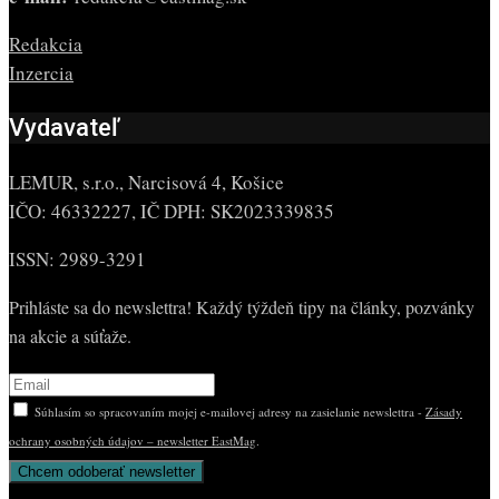
Redakcia
Inzercia
Vydavateľ
LEMUR, s.r.o., Narcisová 4, Košice
IČO: 46332227, IČ DPH: SK2023339835
ISSN: 2989-3291
Prihláste sa do newslettra! Každý týždeň tipy na články, pozvánky
na akcie a súťaže.
Súhlasím so spracovaním mojej e-mailovej adresy na zasielanie newslettra -
Zásady
ochrany osobných údajov – newsletter EastMag
.