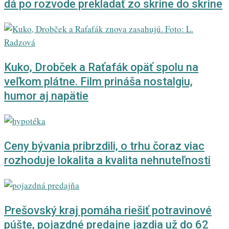
dá po rozvode prekladať zo skrine do skrine
Kuko, Drobček a Raťafák opäť spolu na
veľkom plátne. Film prináša nostalgiu,
humor aj napätie
Ceny bývania pribrzdili, o trhu čoraz viac
rozhoduje lokalita a kvalita nehnuteľnosti
Prešovský kraj pomáha riešiť potravinové
púšte, pojazdné predajne jazdia už do 62