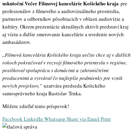
uskutoční Večer Filmovej kancelárie Košického kraja
pre
profesionálov z filmového a audiovizuálneho prostredia,
partnerov a odborníkov pôsobiacich v oblasti audiovízie a
kultúry. Okrem prezentácie aktuálnych aktivít predstaví kraj
aj víziu a ďalšie smerovanie kancelárie a uvedenie nových
ambasádorov.
,,Filmová kancelária Košického kraja určite chce aj v ďalších
rokoch pokračovať v rozvoji filmového priemyslu v regióne,
posilňovať spoluprácu s domácimi a zahraničnými
producentmi a vytvárať čo najlepšie podmienky pre vznik
nových projektov,”
uzatvára predseda Košického
samosprávneho kraja Rastislav Trnka.
Môžete zdieľať tento príspevok!
Facebook
LinkedIn
Whatsapp
Share via Email
Print