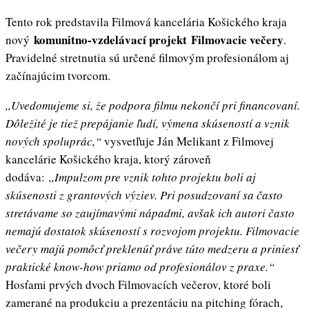
Tento rok predstavila Filmová kancelária Košického kraja
komunitno-vzdelávací projekt
Filmovacie večery
nový
.
Pravidelné stretnutia sú určené filmovým profesionálom aj
začínajúcim tvorcom.
,,Uvedomujeme si, že podpora filmu nekončí pri financovaní.
Dôležité je tiež prepájanie ľudí, výmena skúseností a vznik
nových spoluprác,“
vysvetľuje Ján Melikant z Filmovej
kancelárie Košického kraja, ktorý zároveň
dodáva:
,,Impulzom pre vznik tohto projektu boli aj
skúsenosti z grantových výziev. Pri posudzovaní sa často
stretávame so zaujímavými nápadmi, avšak ich autori často
nemajú dostatok skúseností s rozvojom projektu. Filmovacie
večery majú pomôcť preklenúť práve túto medzeru a priniesť
praktické know-how priamo od profesionálov z praxe.“
Hosťami prvých dvoch Filmovacích večerov, ktoré boli
zamerané na produkciu a prezentáciu na pitching fórach,