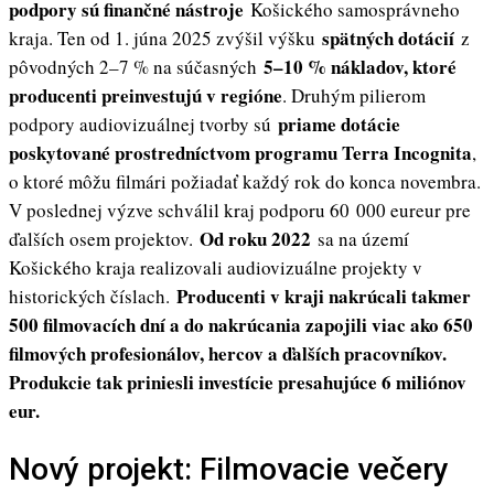
podpory sú finančné nástroje
Košického samosprávneho
spätných dotácií
kraja. Ten od 1. júna 2025 zvýšil výšku
z
5–10 % nákladov, ktoré
pôvodných 2–7 % na súčasných
producenti preinvestujú v regióne
. Druhým pilierom
priame dotácie
podpory audiovizuálnej tvorby sú
poskytované prostredníctvom programu Terra Incognita
,
o ktoré môžu filmári požiadať každý rok do konca novembra.
V poslednej výzve schválil kraj podporu 60 000 eureur pre
Od roku 2022
ďalších osem projektov.
sa na území
Košického kraja realizovali audiovizuálne projekty v
Producenti v kraji nakrúcali takmer
historických číslach.
500 filmovacích dní a do nakrúcania zapojili viac ako 650
filmových profesionálov, hercov a ďalších pracovníkov.
Produkcie tak priniesli investície presahujúce 6 miliónov
eur.
Nový projekt: Filmovacie večery