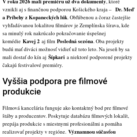
V roku 2026 mali premiéru už dva dokumenty
, ktoré
Dr. Meď
vznikli aj s finančnou podporou Košického kraja –
a Príbehy z Kopaneckých lúk
. Obľúbenou a čoraz častejšie
vyhľadávanou lokalitou filmárov je Zemplínska šírava, kde
sa minulý rok nakrúcalo pokračovanie úspešnej
Kavej 2
Posledná sezóna
komédie
aj film
. Oba projekty
budú mať diváci možnosť vidieť už toto leto. Na jeseň by sa
Šípkari
mali dostať do kín aj
a niektoré podporené projekty
čakajú festivalové premiéry.
Vyššia podpora pre filmové
produkcie
Filmová kancelária funguje ako kontaktný bod pre filmové
štáby a producentov. Poskytuje databázu filmových lokalít,
prepája produkcie s miestnymi profesionálmi a pomáha
Významnou súčasťou
realizovať projekty v regióne.