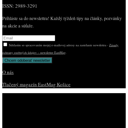
ISSN: 2989-3291
Prihláste sa do newslettra! Každý týždeň tipy na články, pozvánky
na akcie a súťaže.
Súhlasím so spracovaním mojej e-mailovej adresy na zasielanie newslettra -
Zásady
ochrany osobných údajov – newsletter EastMag
.
O nás
Tlačený magazín EastMag Košice