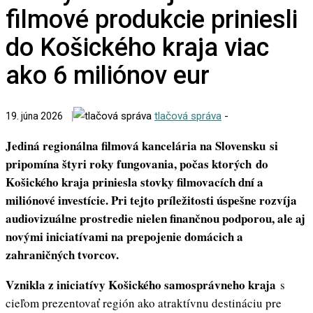
filmové produkcie priniesli
do Košického kraja viac
ako 6 miliónov eur
tlačová správa
-
19. júna 2026
Jediná regionálna filmová kancelária na Slovensku si
pripomína štyri roky fungovania, počas ktorých do
Košického kraja priniesla stovky filmovacích dní a
miliónové investície. Pri tejto príležitosti úspešne rozvíja
audiovizuálne prostredie nielen finančnou podporou, ale aj
novými iniciatívami na prepojenie domácich a
zahraničných tvorcov.
Vznikla z iniciatívy Košického samosprávneho kraja
s
cieľom prezentovať región ako atraktívnu destináciu pre