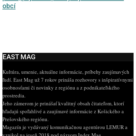
obcí
EAST MAG
Kultúra, umenie, aktuálne informácie, príbehy zaujímavých
ľudí. East Mag už 7 rokov prináša rozhovory s inšpiratívnymi
osobnosťami či novinky z regiónu a z podnikateľského
prostredia.
Jeho zámerom je prinášať kvalitný obsah čitateľom, ktorí
hľadajú spoľahlivé a zaujímavé informácie z Košického a
Prešovského regiónu.
Magazín je vydávaný komunikačnou agentúrou LEMUR a
vznikol na jeseň 2018 pod názvom Index Mag.