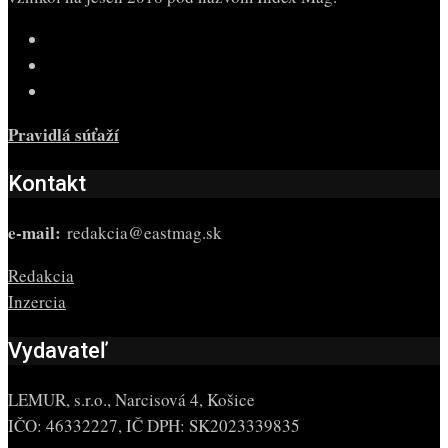
Pravidlá súťaží
Kontakt
e-mail:
redakcia@eastmag.sk
Redakcia
Inzercia
Vydavateľ
LEMUR, s.r.o., Narcisová 4, Košice
IČO: 46332227, IČ DPH: SK2023339835