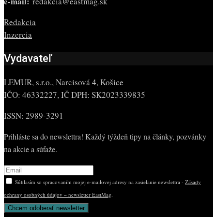
e-mail:
redakcia@eastmag.sk
Redakcia
Inzercia
Vydavateľ
LEMUR, s.r.o., Narcisová 4, Košice
IČO: 46332227, IČ DPH: SK2023339835
ISSN: 2989-3291
Prihláste sa do newslettra! Každý týždeň tipy na články, pozvánky
na akcie a súťaže.
Súhlasím so spracovaním mojej e-mailovej adresy na zasielanie newslettra -
Zásady
ochrany osobných údajov – newsletter EastMag
.