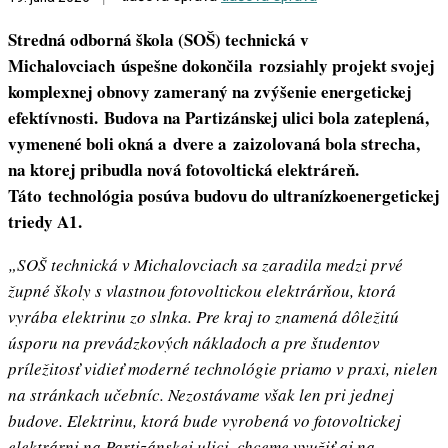
Stredná odborná škola (SOŠ) technická v
Michalovciach úspešne dokončila rozsiahly projekt svojej
komplexnej obnovy zameraný na zvýšenie energetickej
efektívnosti. Budova na Partizánskej ulici bola zateplená,
vymenené boli okná a dvere a zaizolovaná bola strecha,
na ktorej pribudla nová fotovoltická elektráreň.
Táto
technológia posúva budovu do ultranízkoenergetickej
triedy A1.
„SOŠ technická v Michalovciach sa zaradila medzi prvé
župné školy s vlastnou fotovoltickou elektrárňou, ktorá
vyrába elektrinu zo slnka. Pre kraj to znamená dôležitú
úsporu na prevádzkových nákladoch a pre študentov
príležitosť vidieť moderné technológie priamo v praxi, nielen
na stránkach učebníc. Nezostávame však len pri jednej
budove. Elektrinu, ktorá bude vyrobená vo fotovoltickej
elektrárni na Partizánskej ulici, chceme využiť aj na