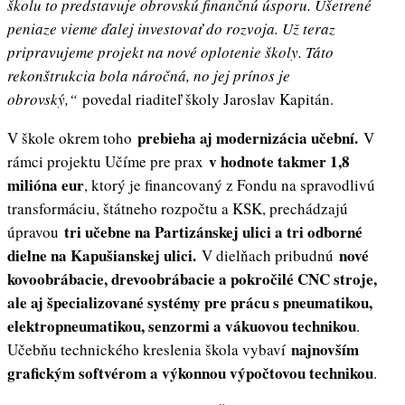
školu to predstavuje obrovskú finančnú úsporu. Ušetrené
peniaze vieme ďalej investovať do rozvoja. Už teraz
pripravujeme projekt na nové oplotenie školy. Táto
rekonštrukcia bola náročná, no jej prínos je
obrovský,“
povedal riaditeľ školy Jaroslav Kapitán.
prebieha aj modernizácia učební.
V škole okrem toho
V
v hodnote takmer 1,8
rámci projektu Učíme pre prax
milióna eur
, ktorý je financovaný z Fondu na spravodlivú
transformáciu, štátneho rozpočtu a KSK, prechádzajú
tri učebne na Partizánskej ulici a tri odborné
úpravou
dielne na Kapušianskej ulici.
nové
V dielňach pribudnú
kovoobrábacie, drevoobrábacie a pokročilé CNC stroje,
ale aj špecializované systémy pre prácu s pneumatikou,
elektropneumatikou, senzormi a vákuovou technikou
.
najnovším
Učebňu technického kreslenia škola vybaví
grafickým softvérom a výkonnou výpočtovou technikou
.