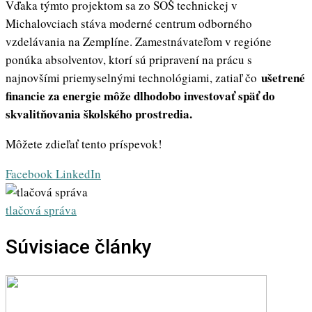
Vďaka týmto projektom sa zo SOŠ technickej v
Michalovciach stáva moderné centrum odborného
vzdelávania na Zemplíne. Zamestnávateľom v regióne
ponúka absolventov, ktorí sú pripravení na prácu s
ušetrené
najnovšími priemyselnými technológiami, zatiaľ čo
financie za energie môže dlhodobo investovať späť do
skvalitňovania školského prostredia.
Môžete zdieľať tento príspevok!
Whatsapp
Share
Print
Facebook
LinkedIn
via
Email
tlačová správa
Súvisiace články