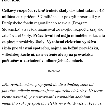
Celkový rozpočet rekonštrukcie školy dosiahol takmer 4,6
milióna eur
, pričom 3,7 milióna eur pokryli prostriedky z
Európskeho fondu regionálneho rozvoja (Program
Slovensko) a zvyšok financoval zo svojho rozpočtu kraj ako
Práce trvali od mája minulého roka
zriaďovateľ školy.
, a to
Vyrobenú elektrinu využíva
za plnej prevádzky školy.
škola pre vlastnú spotrebu, najmä na bežnú prevádzku,
v školskej kuchyni, na svietenie ale aj na prevádzku
počítačov a zariadení v odborných učebniach.
REKLAMA
„Fotovoltiku máme pripojenú do distribučnej siete od
januára, odkedy monitorujeme spotrebu elektriny. Už teraz
vieme povedať, že v porovnaní s rovnakým obdobím
minulého roka je spotreba elektriny o 40 % nižšia. Pre našu