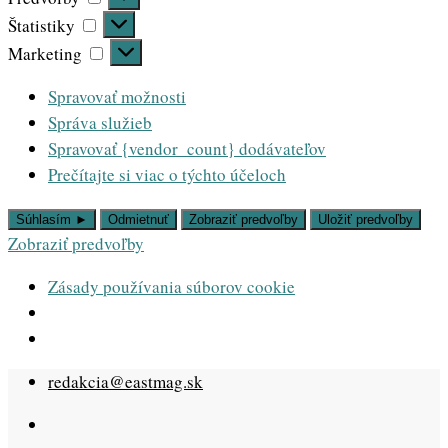
Štatistiky
Štatistiky
Marketing
Marketing
Spravovať možnosti
Správa služieb
Spravovať {vendor_count} dodávateľov
Prečítajte si viac o týchto účeloch
Súhlasím ►
Odmietnuť
Zobraziť predvoľby
Uložiť predvoľby
Zobraziť predvoľby
Zásady používania súborov cookie
Skip
redakcia@eastmag.sk
to
content