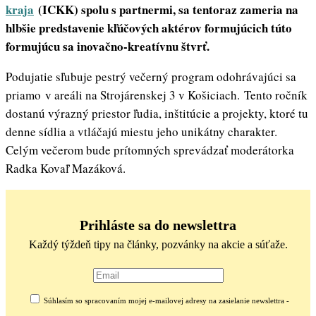
kraja
(ICKK) spolu s partnermi, sa tentoraz zameria na
hlbšie predstavenie kľúčových aktérov formujúcich túto
formujúcu sa inovačno-kreatívnu štvrť.
Podujatie sľubuje pestrý večerný program odohrávajúci sa
priamo v areáli na Strojárenskej 3 v Košiciach.
Tento ročník
dostanú výrazný priestor ľudia, inštitúcie a projekty, ktoré tu
denne sídlia a vtláčajú miestu jeho unikátny charakter.
Celým večerom bude prítomných sprevádzať moderátorka
Radka Kovaľ Mazáková.
Prihláste sa do newslettra
Každý týždeň tipy na články, pozvánky na akcie a súťaže.
Súhlasím so spracovaním mojej e-mailovej adresy na zasielanie newslettra -