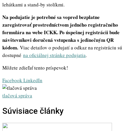
lehátkami a stand-by stolíkmi.
Na podujatie je potrebné sa vopred bezplatne
zaregistrovať prostredníctvom jedného registračného
formulára na webe ICKK. Po úspešnej registrácii bude
návštevníkovi doručená vstupenka s jedinečným QR
kódom.
Viac detailov o podujatí a odkaz na registráciu sú
dostupné
na oficiálnej stránke podujatia
.
Môžete zdieľať tento príspevok!
Whatsapp
Share
Print
Facebook
LinkedIn
via
Email
tlačová správa
Súvisiace články