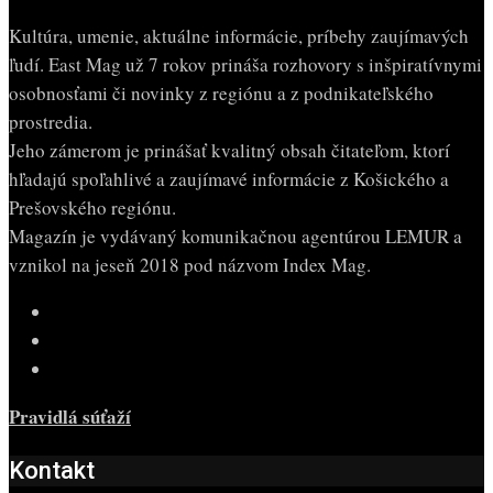
Kultúra, umenie, aktuálne informácie, príbehy zaujímavých
ľudí. East Mag už 7 rokov prináša rozhovory s inšpiratívnymi
osobnosťami či novinky z regiónu a z podnikateľského
prostredia.
Jeho zámerom je prinášať kvalitný obsah čitateľom, ktorí
hľadajú spoľahlivé a zaujímavé informácie z Košického a
Prešovského regiónu.
Magazín je vydávaný komunikačnou agentúrou LEMUR a
vznikol na jeseň 2018 pod názvom Index Mag.
Pravidlá súťaží
Kontakt