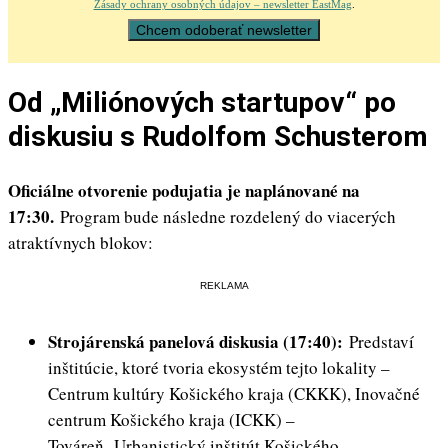
Zásady ochrany osobných údajov – newsletter EastMag
.
Od „Miliónových startupov“ po
diskusiu s Rudolfom Schusterom
Oficiálne otvorenie podujatia je naplánované na
17:30.
Program bude následne rozdelený do viacerých
atraktívnych blokov:
REKLAMA
Strojárenská panelová diskusia (17:40):
Predstaví
inštitúcie, ktoré tvoria ekosystém tejto lokality –
Centrum kultúry Košického kraja (CKKK), Inovačné
centrum Košického kraja (ICKK) –
Továreň, Urbanistický inštitút Košického