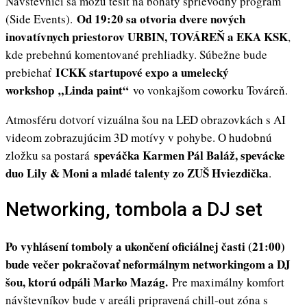
Návštevníci sa môžu tešiť na bohatý sprievodný program
Od 19:20 sa otvoria dvere nových
(Side Events).
inovatívnych priestorov URBIN, TOVÁREŇ a EKA KSK
,
kde prebehnú komentované prehliadky. Súbežne bude
ICKK startupové expo a umelecký
prebiehať
workshop
„Linda paint“
vo vonkajšom coworku Továreň.
Atmosféru dotvorí vizuálna šou na LED obrazovkách s AI
videom zobrazujúcim 3D motívy v pohybe. O hudobnú
speváčka Karmen Pál Baláž, spevácke
zložku sa postará
duo Lily & Moni a mladé talenty zo ZUŠ Hviezdička
.
Networking, tombola a DJ set
Po vyhlásení tomboly a ukončení oficiálnej časti (21:00)
bude večer pokračovať neformálnym networkingom a DJ
šou, ktorú odpáli Marko Mazág.
Pre maximálny komfort
návštevníkov bude v areáli pripravená chill-out zóna s