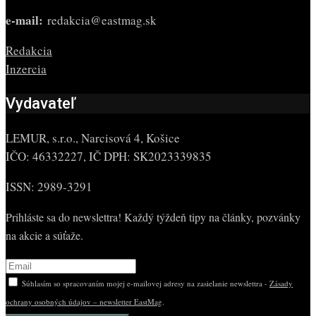
e-mail:
redakcia@eastmag.sk
Redakcia
Inzercia
Vydavateľ
LEMUR, s.r.o., Narcisová 4, Košice
IČO: 46332227, IČ DPH: SK2023339835
ISSN: 2989-3291
Prihláste sa do newslettra! Každý týždeň tipy na články, pozvánky
na akcie a súťaže.
Súhlasím so spracovaním mojej e-mailovej adresy na zasielanie newslettra -
Zásady
ochrany osobných údajov – newsletter EastMag
.