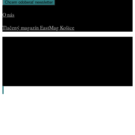
O nás
Tlačený magazín EastMag Košice
© Copyright EAST MAG.