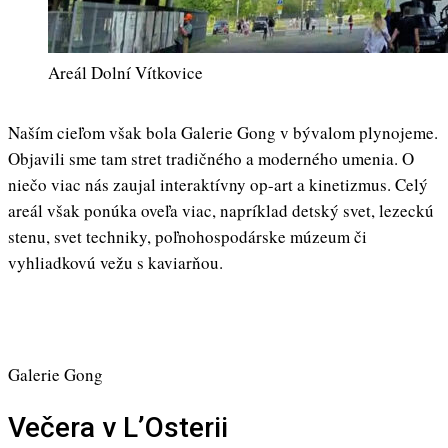
Areál Dolní Vítkovice
Naším cieľom však bola Galerie Gong v bývalom plynojeme.
Objavili sme tam stret tradičného a moderného umenia. O
niečo viac nás zaujal interaktívny op-art a kinetizmus. Celý
areál však ponúka oveľa viac, napríklad detský svet, lezeckú
stenu, svet techniky, poľnohospodárske múzeum či
vyhliadkovú vežu s kaviarňou.
Galerie Gong
Večera v L’Osterii