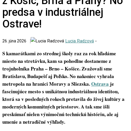
z Košíc, Brna a Prahy? No
predsa v industriálnej
Ostrave!
Lucia Radzová
-
26. júna 2026
S kamarátkami zo strednej školy raz za rok hľadáme
miesto na stretávku, kam sa pohodlne dostaneme z
trojuholníka Praha – Brno – Košice. Zvažovali sme
Bratislavu, Budapešť aj Poľsko. No nakoniec vyhrala
metropola na hranici Moravy a Sliezska.
Ostrava
je
fascinujúce mesto s unikátnou industriálnou identitou,
ktorá sa v posledných rokoch pretavila do živej kultúry a
moderných komunitných priestorov. A tak sme išli
preskúmať nielen výnimočnú technickú históriu, ale aj
umenie a netradičné výhľady.