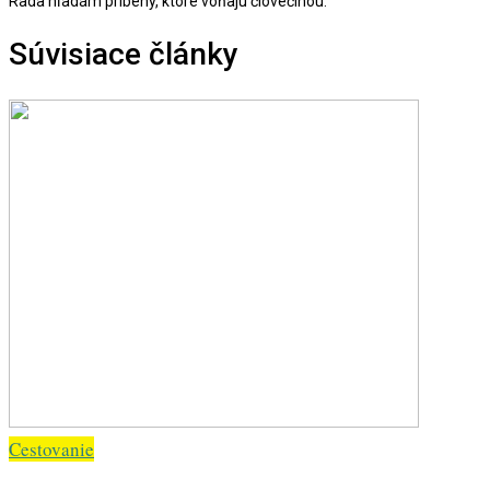
Rada hľadám príbehy, ktoré voňajú človečinou.
Súvisiace články
Cestovanie