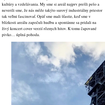
kultúry a vzdelávania. My sme si areál najprv prešli pešo a
neverili sme, že nás môže takýto surový industriálny priestor
tak veľmi fascinovať. Opäť sme mali šťastie, keď sme v
blízkosti areálu započuli hudbu a spontánne sa pridali na
živý koncert cover verzií rôznych hitov. K tomu čapované
pivko… úplná pohoda.