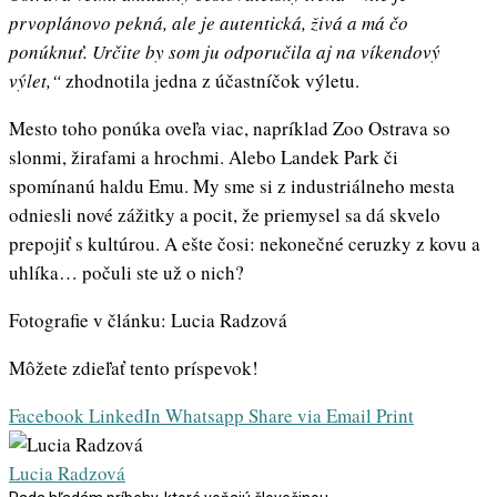
prvoplánovo pekná, ale je autentická, živá a má čo
ponúknuť. Určite by som ju odporučila aj na víkendový
výlet,“
zhodnotila jedna z účastníčok výletu.
Mesto toho ponúka oveľa viac, napríklad Zoo Ostrava so
slonmi, žirafami a hrochmi. Alebo Landek Park či
spomínanú haldu Emu. My sme si z industriálneho mesta
odniesli nové zážitky a pocit, že priemysel sa dá skvelo
prepojiť s kultúrou. A ešte čosi: nekonečné ceruzky z kovu a
uhlíka… počuli ste už o nich?
Fotografie v článku: Lucia Radzová
Môžete zdieľať tento príspevok!
Facebook
LinkedIn
Whatsapp
Share via Email
Print
Lucia Radzová