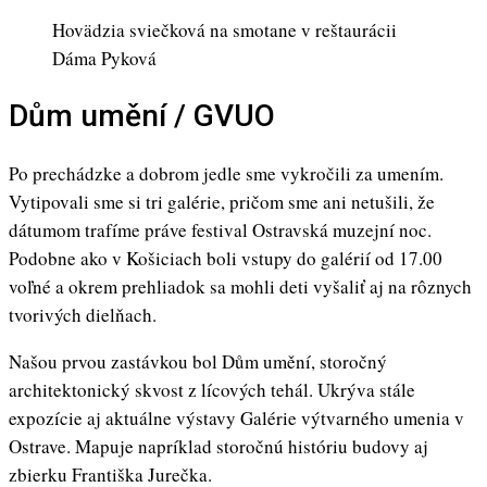
Hovädzia sviečková na smotane v reštaurácii
Dáma Pyková
Dům umění / GVUO
Po prechádzke a dobrom jedle sme vykročili za umením.
Vytipovali sme si tri galérie, pričom sme ani netušili, že
dátumom trafíme práve festival Ostravská muzejní noc.
Podobne ako v Košiciach boli vstupy do galérií od 17.00
voľné a okrem prehliadok sa mohli deti vyšaliť aj na rôznych
tvorivých dielňach.
Našou prvou zastávkou bol Dům umění, storočný
architektonický skvost z lícových tehál. Ukrýva stále
expozície aj aktuálne výstavy Galérie výtvarného umenia v
Ostrave. Mapuje napríklad storočnú históriu budovy aj
zbierku Františka Jurečka.