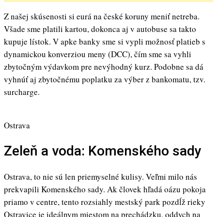
Z našej skúsenosti si eurá na české koruny meniť netreba.
Všade sme platili kartou, dokonca aj v autobuse sa takto
kupuje lístok. V apke banky sme si vypli možnosť platieb s
dynamickou konverziou meny (DCC), čím sme sa vyhli
zbytočným výdavkom pre nevýhodný kurz. Podobne sa dá
vyhnúť aj zbytočnému poplatku za výber z bankomatu, tzv.
surcharge.
Ostrava
Zeleň a voda: Komenského sady
Ostrava, to nie sú len priemyselné kulisy. Veľmi milo nás
prekvapili Komenského sady. Ak človek hľadá oázu pokoja
priamo v centre, tento rozsiahly mestský park pozdĺž rieky
Ostravice je ideálnym miestom na prechádzku, oddych na