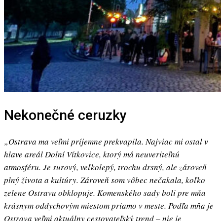
Nekonečné ceruzky
„Ostrava ma veľmi príjemne prekvapila. Najviac mi ostal v
hlave areál Dolní Vítkovice, ktorý má neuveriteľnú
atmosféru. Je surový, veľkolepý, trochu drsný, ale zároveň
plný života a kultúry. Zároveň som vôbec nečakala, koľko
zelene Ostravu obklopuje. Komenského sady boli pre mňa
krásnym oddychovým miestom priamo v meste. Podľa mňa je
Ostrava veľmi aktuálny cestovateľský trend – nie je