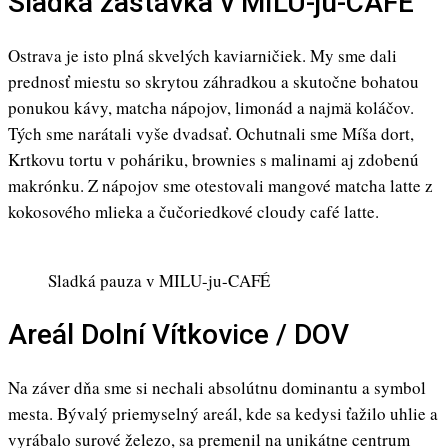
Sladká zastávka v MILU-ju-CAFÉ
Ostrava je isto plná skvelých kaviarničiek. My sme dali
prednosť miestu so skrytou záhradkou a skutočne bohatou
ponukou kávy, matcha nápojov, limonád a najmä koláčov.
Tých sme narátali vyše dvadsať. Ochutnali sme Míša dort,
Krtkovu tortu v poháriku, brownies s malinami aj zdobenú
makrónku. Z nápojov sme otestovali mangové matcha latte z
kokosového mlieka a čučoriedkové cloudy café latte.
Sladká pauza v MILU-ju-CAFÉ
Areál Dolní Vítkovice / DOV
Na záver dňa sme si nechali absolútnu dominantu a symbol
mesta. Bývalý priemyselný areál, kde sa kedysi ťažilo uhlie a
vyrábalo surové železo, sa premenil na unikátne centrum