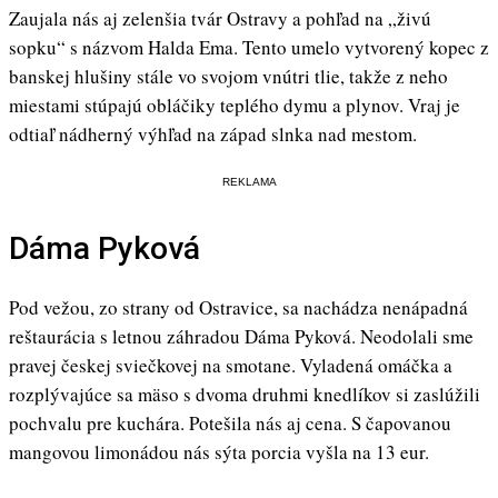
Zaujala nás aj zelenšia tvár Ostravy a pohľad na „živú
sopku“ s názvom Halda Ema. Tento umelo vytvorený kopec z
banskej hlušiny stále vo svojom vnútri tlie, takže z neho
miestami stúpajú obláčiky teplého dymu a plynov. Vraj je
odtiaľ nádherný výhľad na západ slnka nad mestom.
REKLAMA
Dáma Pyková
Pod vežou, zo strany od Ostravice, sa nachádza nenápadná
reštaurácia s letnou záhradou Dáma Pyková. Neodolali sme
pravej českej sviečkovej na smotane. Vyladená omáčka a
rozplývajúce sa mäso s dvoma druhmi knedlíkov si zaslúžili
pochvalu pre kuchára. Potešila nás aj cena. S čapovanou
mangovou limonádou nás sýta porcia vyšla na 13 eur.