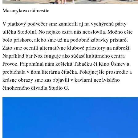
Masarykovo námestie
V piatkový podvečer sme zamierili aj na vychýrenú párty
uličku Stodolní. No nejako extra nás neoslovila. Možno ešte
bolo priskoro, alebo sme už na podobné zábavky pristaré.
Zato sme ocenili alternatívne klubové priestory na nábreží.
Napríklad bar Nox funguje ako súčasť kultúrneho centra
Provoz. Pripomínal nám košickú Tabačku či Kino Úsmev a
prebiehala v ňom literárna čítačka. Pokojnejšie prostredie a
krásne obrazy sme zas objavili v kaviarni nezávislého
činoherného divadla Studio G.