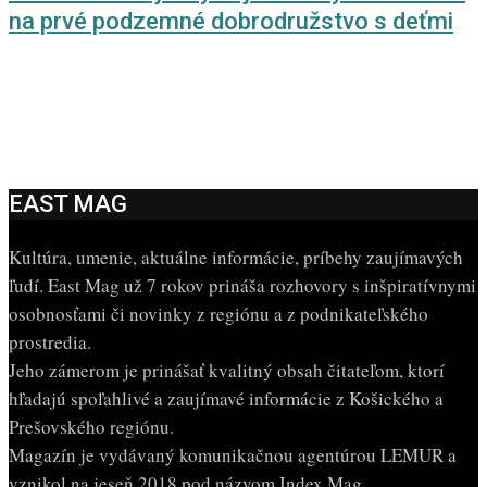
na prvé podzemné dobrodružstvo s deťmi
EAST MAG
Kultúra, umenie, aktuálne informácie, príbehy zaujímavých
ľudí. East Mag už 7 rokov prináša rozhovory s inšpiratívnymi
osobnosťami či novinky z regiónu a z podnikateľského
prostredia.
Jeho zámerom je prinášať kvalitný obsah čitateľom, ktorí
hľadajú spoľahlivé a zaujímavé informácie z Košického a
Prešovského regiónu.
Magazín je vydávaný komunikačnou agentúrou LEMUR a
vznikol na jeseň 2018 pod názvom Index Mag.