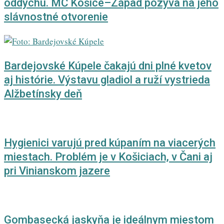
oddychu. MČ Košice–Západ pozýva na jeho
slávnostné otvorenie
Bardejovské Kúpele čakajú dni plné kvetov
aj histórie. Výstavu gladiol a ruží vystrieda
Alžbetínsky deň
Hygienici varujú pred kúpaním na viacerých
miestach. Problém je v Košiciach, v Čani aj
pri Vinianskom jazere
Gombasecká jaskyňa je ideálnym miestom