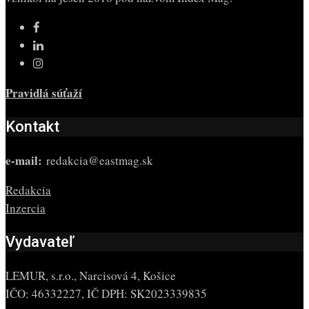
Pravidlá súťaží
Kontakt
e-mail:
redakcia@eastmag.sk
Redakcia
Inzercia
Vydavateľ
LEMUR, s.r.o., Narcisová 4, Košice
IČO: 46332227, IČ DPH: SK2023339835