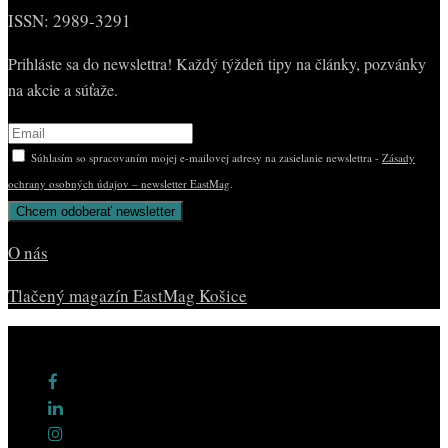
ISSN: 2989-3291
Prihláste sa do newslettra! Každý týždeň tipy na články, pozvánky
na akcie a súťaže.
Súhlasím so spracovaním mojej e-mailovej adresy na zasielanie newslettra -
Zásady
ochrany osobných údajov – newsletter EastMag
.
O nás
Tlačený magazín EastMag Košice