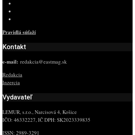
Pravidlá súťaží
Kontakt
e-mail:
redakcia@eastmag.sk
Redakcia
Inzercia
Vydavateľ
LEMUR, s.r.o., Narcisová 4, Košice
IČO: 46332227, IČ DPH: SK2023339835
ISSN: 2989-3291