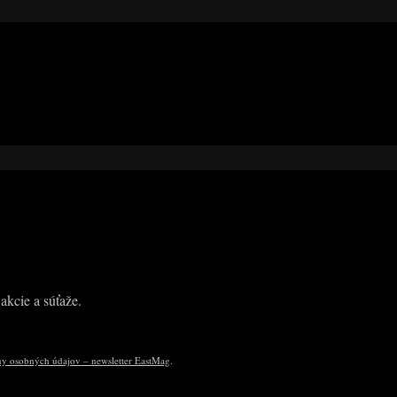
akcie a súťaže.
y osobných údajov – newsletter EastMag
.