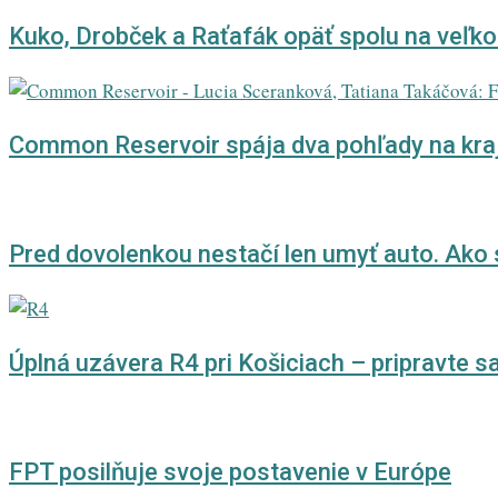
Kuko, Drobček a Raťafák opäť spolu na veľkom
Common Reservoir spája dva pohľady na krajin
Pred dovolenkou nestačí len umyť auto. Ako
Úplná uzávera R4 pri Košiciach – pripravte 
FPT posilňuje svoje postavenie v Európe