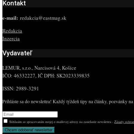
Kontakt
e-mail:
redakcia@eastmag.sk
Redakcia
Inzercia
Vydavateľ
LEMUR, s.r.o., Narcisová 4, Košice
IČO: 46332227, IČ DPH: SK2023339835
ISSN: 2989-3291
Prihláste sa do newslettra! Každý týždeň tipy na články, pozvánky na 
Súhlasím so spracovaním mojej e-mailovej adresy na zasielanie newslettra -
Zásady ochran