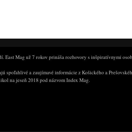
dí. East Mag už 7 rokov prináša rozhovory s inšpiratívnymi oso
dajú spoľahlivé a zaujímavé informácie z Košického a Prešovské
kol na jeseň 2018 pod názvom Index Mag.