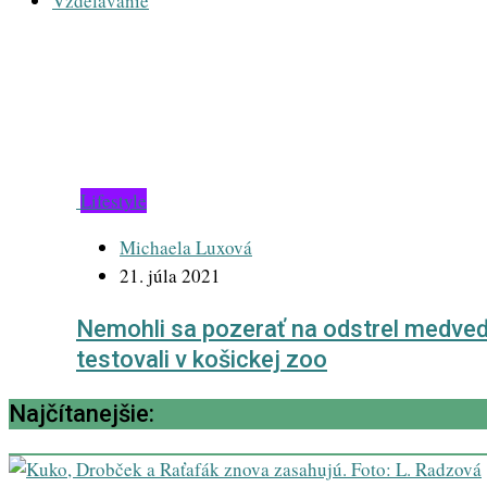
Vzdelávanie
kontajner
Lifestyle
Michaela Luxová
21. júla 2021
Nemohli sa pozerať na odstrel medveď
testovali v košickej zoo
Najčítanejšie: