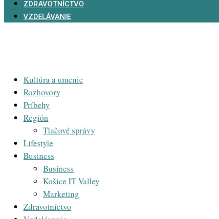
ZDRAVOTNÍCTVO
VZDELÁVANIE
Kultúra a umenie
Rozhovory
Príbehy
Región
Tlačové správy
Lifestyle
Business
Business
Košice IT Valley
Marketing
Zdravotníctvo