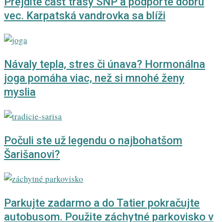
Prejdite časť trasy SNP a podporte dobrú
vec. Karpatská vandrovka sa blíži
Návaly tepla, stres či únava? Hormonálna
joga pomáha viac, než si mnohé ženy
myslia
Počuli ste už legendu o najbohatšom
Šarišanovi?
Parkujte zadarmo a do Tatier pokračujte
autobusom. Použite záchytné parkovisko v