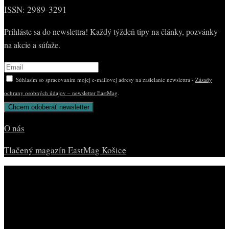
ISSN: 2989-3291
Prihláste sa do newslettra! Každý týždeň tipy na články, pozvánky
na akcie a súťaže.
Súhlasím so spracovaním mojej e-mailovej adresy na zasielanie newslettra -
Zásady
ochrany osobných údajov – newsletter EastMag
.
O nás
Tlačený magazín EastMag Košice