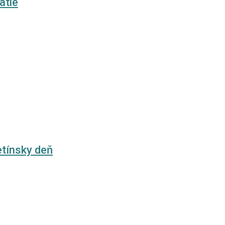
ätie
etínsky deň