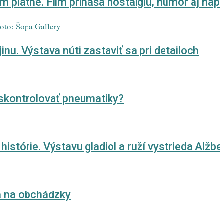
 plátne. Film prináša nostalgiu, humor aj nap
u. Výstava núti zastaviť sa pri detailoch
 skontrolovať pneumatiky?
histórie. Výstavu gladiol a ruží vystrieda Alžb
sa na obchádzky