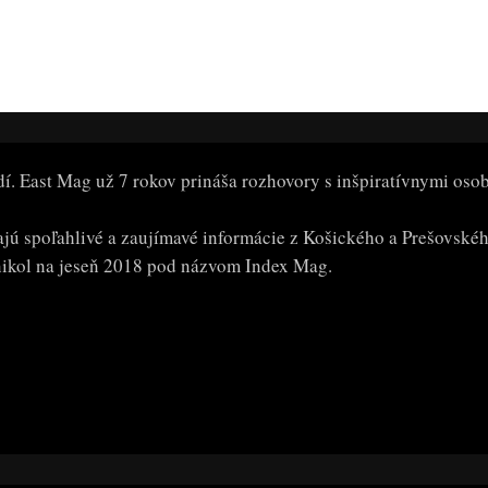
dí. East Mag už 7 rokov prináša rozhovory s inšpiratívnymi oso
dajú spoľahlivé a zaujímavé informácie z Košického a Prešovské
kol na jeseň 2018 pod názvom Index Mag.