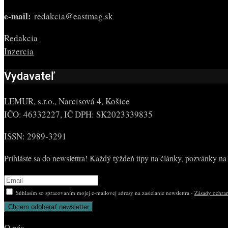
e-mail:
redakcia@eastmag.sk
Redakcia
Inzercia
Vydavateľ
LEMUR, s.r.o., Narcisová 4, Košice
IČO: 46332227, IČ DPH: SK2023339835
ISSN: 2989-3291
Prihláste sa do newslettra! Každý týždeň tipy na články, pozvánky na 
Súhlasím so spracovaním mojej e-mailovej adresy na zasielanie newslettra -
Zásady ochran
O nás