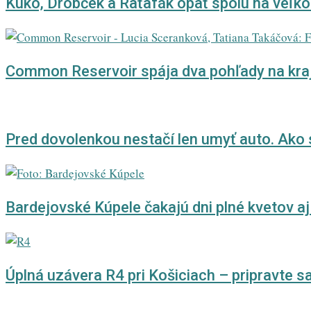
Kuko, Drobček a Raťafák opäť spolu na veľkom
Common Reservoir spája dva pohľady na krajin
Pred dovolenkou nestačí len umyť auto. Ako
Bardejovské Kúpele čakajú dni plné kvetov aj 
Úplná uzávera R4 pri Košiciach – pripravte 