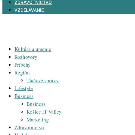
ZDRAVOTNÍCTVO
VZDELÁVANIE
Kultúra a umenie
Rozhovory
Príbehy
Región
Tlačové správy
Lifestyle
Business
Business
Košice IT Valley
Marketing
Zdravotníctvo