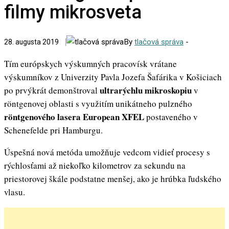
filmy mikrosveta
By
tlačová správa
-
28. augusta 2019
Tím európskych výskumných pracovísk vrátane
výskumníkov z Univerzity Pavla Jozefa Šafárika v Košiciach
ultrarýchlu mikroskopiu
po prvýkrát demonštroval
v
röntgenovej oblasti s využitím unikátneho pulzného
röntgenového lasera European XFEL
postaveného v
Schenefelde pri Hamburgu.
Úspešná nová metóda umožňuje vedcom vidieť procesy s
rýchlosťami až niekoľko kilometrov za sekundu na
priestorovej škále podstatne menšej, ako je hrúbka ľudského
vlasu.