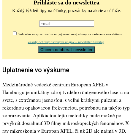
Prihláste sa do newslettra
Každý týždeň tipy na články, pozvánky na akcie a súťaže.
Súhlasím so spracovaním mojej e-mailovej adresy na zasielanie newslettra -
Zásady ochrany osobných údajov – newsletter EastMag
.
Uplatnenie vo výskume
Medzinárodné vedecké centrum European XFEL v
Hamburgu je unikátny zdroj tvrdého röntgenového laseru na
svete, s extrémnou jasnosťou, s veľmi krátkymi pulzami a
rekordnou opakovacou frekvenciou, potrebnou na takýto typ
zobrazovania. Aplikáciou tejto metodiky bude možné po
prvýkrát dosiahnuť 3D filmy mikroskopických fenoménov. X-
ray mikroskopia v Europan XFEL, či už 2D ale najmä v 3D,