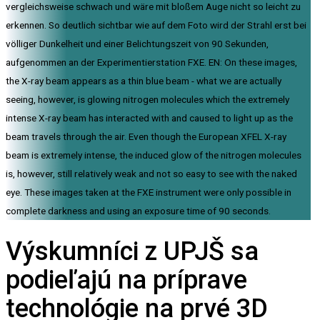
vergleichsweise schwach und wäre mit bloßem Auge nicht so leicht zu
erkennen. So deutlich sichtbar wie auf dem Foto wird der Strahl erst bei
völliger Dunkelheit und einer Belichtungszeit von 90 Sekunden,
aufgenommen an der Experimentierstation FXE. EN: On these images,
the X-ray beam appears as a thin blue beam - what we are actually
seeing, however, is glowing nitrogen molecules which the extremely
intense X-ray beam has interacted with and caused to light up as the
beam travels through the air. Even though the European XFEL X-ray
beam is extremely intense, the induced glow of the nitrogen molecules
is, however, still relatively weak and not so easy to see with the naked
eye. These images taken at the FXE instrument were only possible in
complete darkness and using an exposure time of 90 seconds.
Výskumníci z UPJŠ sa
podieľajú na príprave
technológie na prvé 3D