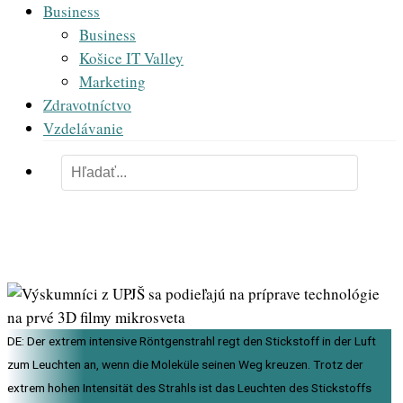
Business
Business
Košice IT Valley
Marketing
Zdravotníctvo
Vzdelávanie
DE: Der extrem intensive Röntgenstrahl regt den Stickstoff in der Luft
zum Leuchten an, wenn die Moleküle seinen Weg kreuzen. Trotz der
extrem hohen Intensität des Strahls ist das Leuchten des Stickstoffs