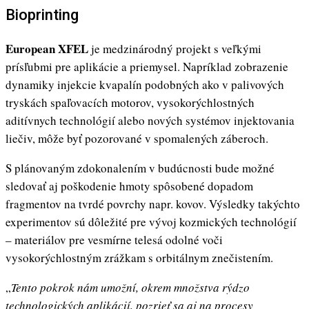
Bioprinting
European XFEL
je medzinárodný projekt s veľkými
prísľubmi pre aplikácie a priemysel. Napríklad zobrazenie
dynamiky injekcie kvapalín podobných ako v palivových
tryskách spaľovacích motorov, vysokorýchlostných
aditívnych technológií alebo nových systémov injektovania
liečiv, môže byť pozorované v spomalených záberoch.
S plánovaným zdokonalením v budúcnosti bude možné
sledovať aj poškodenie hmoty spôsobené dopadom
fragmentov na tvrdé povrchy napr. kovov. Výsledky takýchto
experimentov sú dôležité pre vývoj kozmických technológií
– materiálov pre vesmírne telesá odolné voči
vysokorýchlostným zrážkam s orbitálnym znečistením.
„
Tento pokrok nám umožní, okrem množstva rýdzo
technologických aplikácií, pozrieť sa aj na procesy