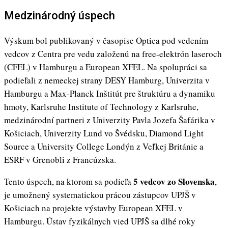
Medzinárodný úspech
Výskum bol publikovaný v časopise Optica pod vedením
vedcov z Centra pre vedu založenú na free-elektrón laseroch
(CFEL) v Hamburgu a European XFEL. Na spolupráci sa
podieľali z nemeckej strany DESY Hamburg, Univerzita v
Hamburgu a Max-Planck Inštitút pre štruktúru a dynamiku
hmoty, Karlsruhe Institute of Technology z Karlsruhe,
medzinárodní partneri z Univerzity Pavla Jozefa Šafárika v
Košiciach, Univerzity Lund vo Švédsku, Diamond Light
Source a University College Londýn z Veľkej Británie a
ESRF v Grenobli z Francúzska.
5 vedcov zo Slovenska
Tento úspech, na ktorom sa podieľa
,
je umožnený systematickou prácou zástupcov UPJŠ v
Košiciach na projekte výstavby European XFEL v
Hamburgu. Ústav fyzikálnych vied UPJŠ sa dlhé roky