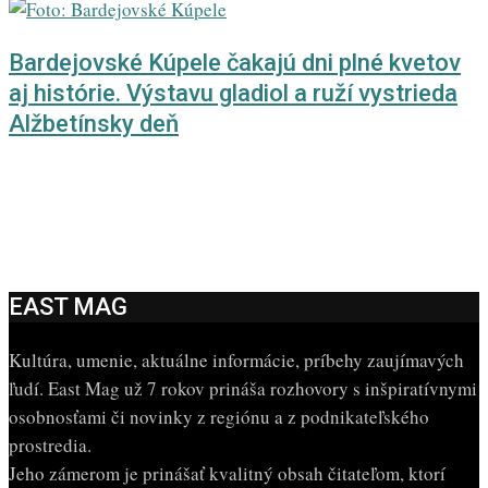
Bardejovské Kúpele čakajú dni plné kvetov
aj histórie. Výstavu gladiol a ruží vystrieda
Alžbetínsky deň
EAST MAG
Kultúra, umenie, aktuálne informácie, príbehy zaujímavých
ľudí. East Mag už 7 rokov prináša rozhovory s inšpiratívnymi
osobnosťami či novinky z regiónu a z podnikateľského
prostredia.
Jeho zámerom je prinášať kvalitný obsah čitateľom, ktorí