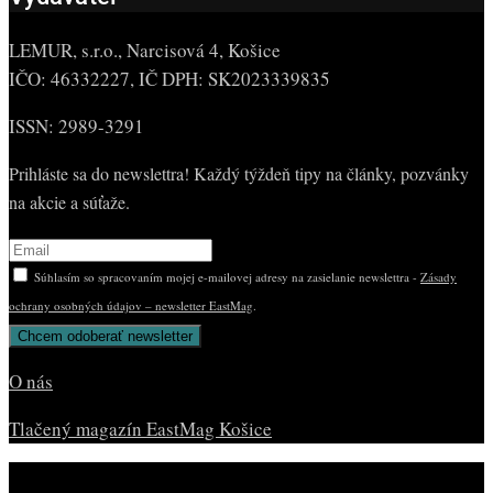
LEMUR, s.r.o., Narcisová 4, Košice
IČO: 46332227, IČ DPH: SK2023339835
ISSN: 2989-3291
Prihláste sa do newslettra! Každý týždeň tipy na články, pozvánky
na akcie a súťaže.
Súhlasím so spracovaním mojej e-mailovej adresy na zasielanie newslettra -
Zásady
ochrany osobných údajov – newsletter EastMag
.
O nás
Tlačený magazín EastMag Košice