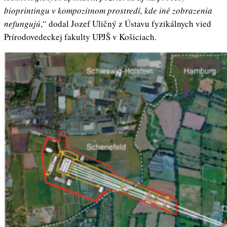
bioprintingu v kompozitnom prostredí, kde iné zobrazenia
nefungujú
,“ dodal Jozef Uličný z Ústavu fyzikálnych vied
Prírodovedeckej fakulty UPJŠ v Košiciach.