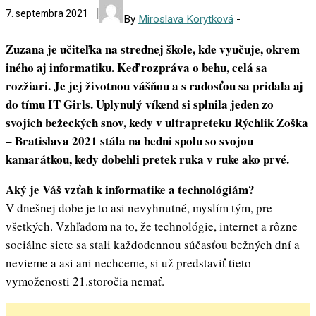
7. septembra 2021
By
Miroslava Korytková
-
Zuzana je učiteľka na strednej škole, kde vyučuje, okrem
iného aj informatiku. Keď rozpráva o behu, celá sa
rozžiari. Je jej životnou vášňou a s radosťou sa pridala aj
do tímu IT Girls.
Uplynulý víkend si splnila jeden zo
svojich bežeckých snov, kedy v ultrapreteku Rýchlik Zoška
– Bratislava 2021 stála na bedni spolu so svojou
kamarátkou, kedy dobehli pretek ruka v ruke ako prvé.
Aký je Váš vzťah k informatike a technológiám?
V dnešnej dobe je to asi nevyhnutné, myslím tým, pre
všetkých. Vzhľadom na to, že technológie, internet a rôzne
sociálne siete sa stali každodennou súčasťou bežných dní a
nevieme a asi ani nechceme, si už predstaviť tieto
vymoženosti 21.storočia nemať.