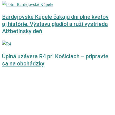
Bardejovské Kúpele čakajú dni plné kvetov
aj histórie. Výstavu gladiol a ruží vystrieda
Alžbetínsky deň
Úplná uzávera R4 pri Košiciach – pripravte
sa na obchádzky
EAST MAG