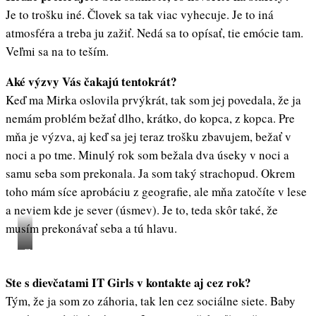
Je to trošku iné. Človek sa tak viac vyhecuje. Je to iná
atmosféra a treba ju zažiť. Nedá sa to opísať, tie emócie tam.
Veľmi sa na to teším.
Aké výzvy Vás čakajú tentokrát?
Keď ma Mirka oslovila prvýkrát, tak som jej povedala, že ja
nemám problém bežať dlho, krátko, do kopca, z kopca. Pre
mňa je výzva, aj keď sa jej teraz trošku zbavujem, bežať v
noci a po tme. Minulý rok som bežala dva úseky v noci a
samu seba som prekonala. Ja som taký strachopud. Okrem
toho mám síce aprobáciu z geografie, ale mňa zatočíte v lese
a neviem kde je sever (úsmev). Je to, teda skôr také, že
musím prekonávať seba a tú hlavu.
Zuzana
Pipíšková,
Ste s dievčatami IT Girls v kontakte aj cez rok?
archív
Tým, že ja som zo záhoria, tak len cez sociálne siete. Baby