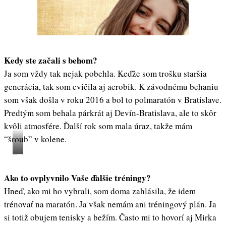
Kedy ste začali s behom?
Ja som vždy tak nejak pobehla. Keďže som trošku staršia
generácia, tak som cvičila aj aerobik. K závodnému behaniu
som však došla v roku 2016 a bol to polmaratón v Bratislave.
Predtým som behala párkrát aj Devín-Bratislava, ale to skôr
kvôli atmosfére. Ďalší rok som mala úraz, takže mám
“šroub” v kolene.
Zuzana
Pipíšková,
Ako to ovplyvnilo Vaše ďalšie tréningy?
archív
Hneď, ako mi ho vybrali, som doma zahlásila, že idem
trénovať na maratón. Ja však nemám ani tréningový plán. Ja
si totiž obujem tenisky a bežím. Často mi to hovorí aj Mirka