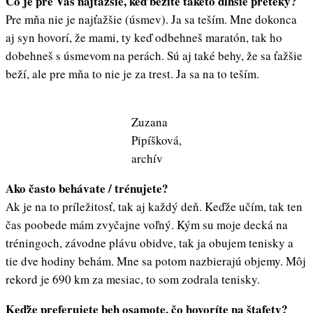
Čo je pre Vás najťažšie, keď bežíte takéto dlhšie preteky?
Pre mňa nie je najťažšie (úsmev). Ja sa teším. Mne dokonca
aj syn hovorí, že mami, ty keď odbehneš maratón, tak ho
dobehneš s úsmevom na perách. Sú aj také behy, že sa ťažšie
beží, ale pre mňa to nie je za trest. Ja sa na to teším.
Zuzana
Pipíšková,
archív
Ako často behávate / trénujete?
Ak je na to príležitosť, tak aj každý deň. Keďže učím, tak ten
čas poobede mám zvyčajne voľný. Kým su moje decká na
tréningoch, závodne plávu obidve, tak ja obujem tenisky a
tie dve hodiny behám. Mne sa potom nazbierajú objemy. Môj
rekord je 690 km za mesiac, to som zodrala tenisky.
Keďže preferujete beh osamote, čo hovoríte na štafety?