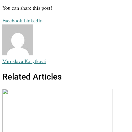
You can share this post!
Whatsapp
Share
Print
Facebook
LinkedIn
via
Email
Miroslava Korytková
Related Articles