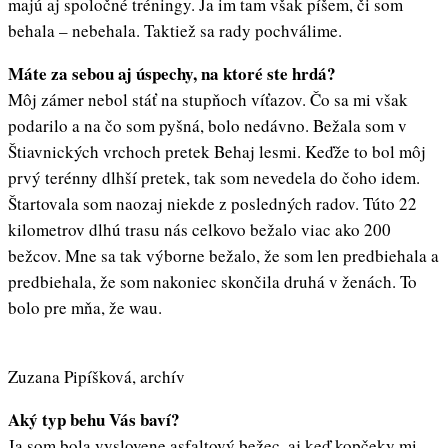
majú aj spoločné tréningy. Ja im tam však píšem, či som
behala – nebehala. Taktiež sa rady pochválime.
Máte za sebou aj úspechy, na ktoré ste hrdá?
Môj zámer nebol stáť na stupňoch víťazov. Čo sa mi však
podarilo a na čo som pyšná, bolo nedávno. Bežala som v
Štiavnických vrchoch pretek Behaj lesmi. Keďže to bol môj
prvý terénny dlhší pretek, tak som nevedela do čoho idem.
Štartovala som naozaj niekde z posledných radov. Túto 22
kilometrov dlhú trasu nás celkovo bežalo viac ako 200
bežcov. Mne sa tak výborne bežalo, že som len predbiehala a
predbiehala, že som nakoniec skončila druhá v ženách. To
bolo pre mňa, že wau.
Zuzana Pipíšková, archív
Aký typ behu Vás baví?
Ja som bola vyslovene asfaltový bežec, aj keď kopčeky mi