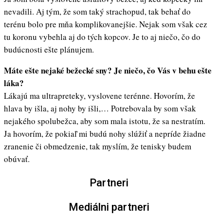
nevadili. Aj tým, že som taký strachopud, tak behať do
terénu bolo pre mňa komplikovanejšie. Nejak som však cez
tu koronu vybehla aj do tých kopcov. Je to aj niečo, čo do
budúcnosti ešte plánujem.
Máte ešte nejaké bežecké sny? Je niečo, čo Vás v behu ešte
láka?
Lákajú ma ultrapreteky, vyslovene terénne. Hovorím, že
hlava by išla, aj nohy by išli,… Potrebovala by som však
nejakého spolubežca, aby som mala istotu, že sa nestratím.
Ja hovorím, že pokiaľ mi budú nohy slúžiť a nepríde žiadne
zranenie či obmedzenie, tak myslím, že tenisky budem
obúvať.
Partneri
Mediálni partneri