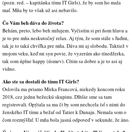
(pozn. red. – kapitánka tímu IT Girls), že by som ho mala
mať. Mňa by to však už asi nebavilo.
Čo Vám beh dáva do života?
Behám, preto, lebo beh milujem. Vyčistím si pri ňom hlavu a
je to pre mňa neskutočný relax. Aj tým, že som stále s ľuďmi,
tak je to taká chvíľka pre mňa. Dáva mi aj slobodu. Taktiež v
mojom veku, keď mi syn povie, že vyzerám ako tínedžerka,
tak som úplne happy (úsmev). Cítim sa dobre a je to asi aj
vidno.
Ako ste sa dostali do tímu IT Girls?
Oslovila ma priamo Mirka Francová, niekedy koncom roku
2018, cez jednu bežeckú skupinu. Dlhšie sme sa tam
registrovali. Opýtala sa ma či by som nechcela ísť s nimi do
ženského IT tímu a bežať od Tatier k Dunaju. Nemala som o
čom rozmýšľať. U mňa bola jasná odpoveď v sekunde, že áno.