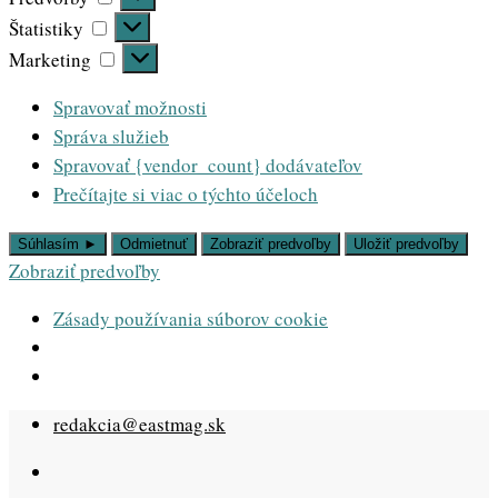
Štatistiky
Štatistiky
Marketing
Marketing
Spravovať možnosti
Správa služieb
Spravovať {vendor_count} dodávateľov
Prečítajte si viac o týchto účeloch
Súhlasím ►
Odmietnuť
Zobraziť predvoľby
Uložiť predvoľby
Zobraziť predvoľby
Zásady používania súborov cookie
Skip
redakcia@eastmag.sk
to
content