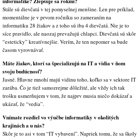
informatike? Zlepšuje sa rokmi?
Stále sú dievčatá v tej pomyselnej menšine. Len pre príklad,
momentálne je v prvom ročníku so zameraním na
informatiku 28 žiakov a z toho sú iba 4 dievčatá. Nie je to
síce pravidlo, ale naozaj prevažujú chlapci. Dievčatá sú skôr
“esteticky” kreatívnejšie. Verím, že ten nepomer sa bude
časom vyrovnávať.
Máte žiakov, ktorí sa špecializujú na IT a vidia v ňom
svoju budúcnosť?
Jasné. Hlavne mnohí majú vidinu toho, koľko sa v sektore IT
zarába. Čo je tiež samozrejme dôležité, ale vždy ich tak
trošku usmerňujem v tom, že najprv musia niečo dokázať a
ukázať, že “vedia”.
Vnímate rozdiel vo výučbe informatiky v okolitých
krajinách a u nás?
Skôr je to asi v tom “IT vybavení”. Napriek tomu, že sa školy