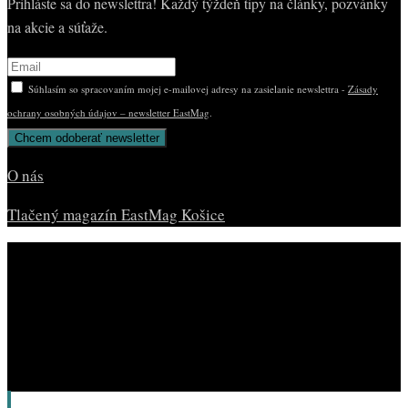
Prihláste sa do newslettra! Každý týždeň tipy na články, pozvánky
na akcie a súťaže.
Súhlasím so spracovaním mojej e-mailovej adresy na zasielanie newslettra -
Zásady
ochrany osobných údajov – newsletter EastMag
.
O nás
Tlačený magazín EastMag Košice
© Copyright EAST MAG.