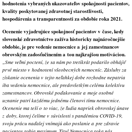
hodnotenia vybraných ukazovateľov spokojnosti pacientov,
kvality poskytovanej zdravotnej starostlivosti,
hospodárenia a transparentnosti za obdobie roka 2021.
Ocenenie vyjadrujúce spokojnosť pacientov v čase, kedy
slovenské zdravotníctvo zažíva historicky najnáročnejšie
obdobie, je pre vedenie nemocnice a jej zamestnancov
obrovským zadosťučinením a tou najkrajšou motiváciou.
„Sme veľmi poctení, že sa nám po tretíkrát podarilo obhájiť
prvé miesto v hodnotení všeobecných nemocníc. Zásluhy za
získanie ocenenia v tejto neľahkej dobe rozhodne nepatria
iba vedeniu nemocnice, ale predovšetkým celému kolektívu
zamestnancov. Obrovské poďakovanie a moje osobné
uznanie patrí každému jednému členovi tímu nemocnice.
Ocenenie ma teší o to viac, že ľudia napriek obrovskej únave
z doby, ktorej čelíme v súvislosti s pandémiou COVID-19,
svoju prácu naďalej vnímajú ako poslanie a pre zdravie
pacientov robia maximum. Titul Nemocnica roka nás