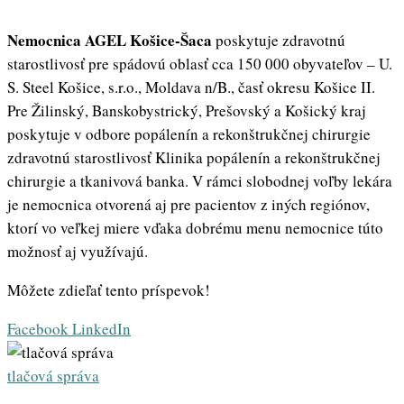
Nemocnica AGEL Košice-Šaca
poskytuje zdravotnú
starostlivosť pre spádovú oblasť cca 150 000 obyvateľov – U.
S. Steel Košice, s.r.o., Moldava n/B., časť okresu Košice II.
Pre Žilinský, Banskobystrický, Prešovský a Košický kraj
poskytuje v odbore popálenín a rekonštrukčnej chirurgie
zdravotnú starostlivosť Klinika popálenín a rekonštrukčnej
chirurgie a tkanivová banka. V rámci slobodnej voľby lekára
je nemocnica otvorená aj pre pacientov z iných regiónov,
ktorí vo veľkej miere vďaka dobrému menu nemocnice túto
možnosť aj využívajú.
Môžete zdieľať tento príspevok!
Whatsapp
Share
Print
Facebook
LinkedIn
via
Email
tlačová správa