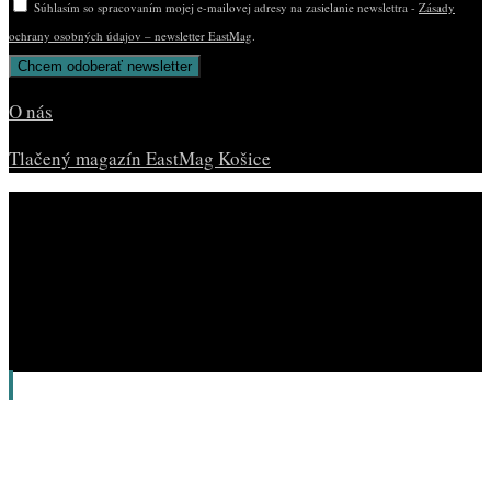
Súhlasím so spracovaním mojej e-mailovej adresy na zasielanie newslettra -
Zásady
ochrany osobných údajov – newsletter EastMag
.
O nás
Tlačený magazín EastMag Košice
© Copyright EAST MAG.