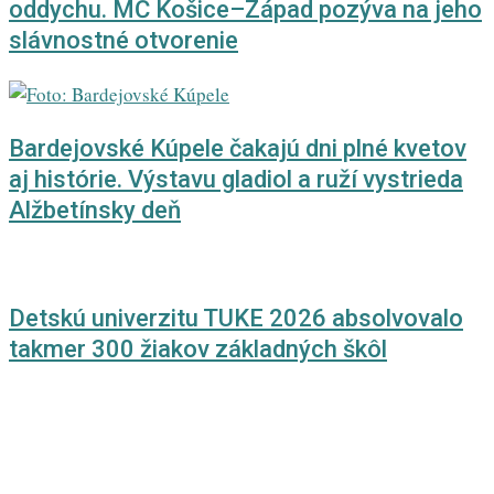
oddychu. MČ Košice–Západ pozýva na jeho
slávnostné otvorenie
Bardejovské Kúpele čakajú dni plné kvetov
aj histórie. Výstavu gladiol a ruží vystrieda
Alžbetínsky deň
Detskú univerzitu TUKE 2026 absolvovalo
takmer 300 žiakov základných škôl