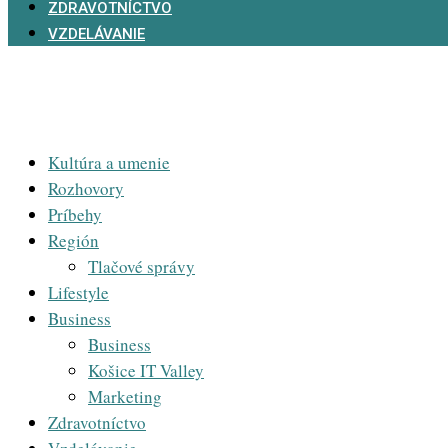
ZDRAVOTNÍCTVO
VZDELÁVANIE
Kultúra a umenie
Rozhovory
Príbehy
Región
Tlačové správy
Lifestyle
Business
Business
Košice IT Valley
Marketing
Zdravotníctvo