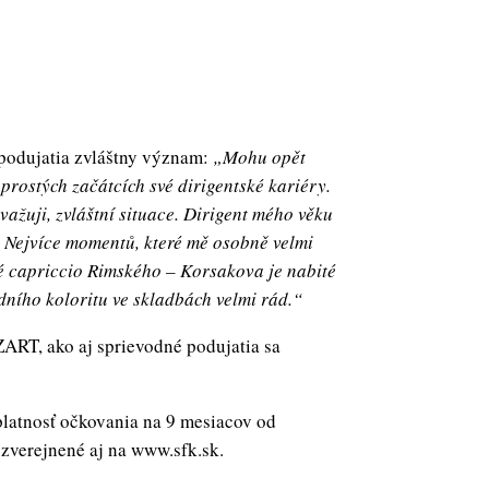
 podujatia zvláštny význam:
„Mohu opět
aprostých začátcích své dirigentské kariéry.
ovažuji, zvláštní situace. Dirigent mého věku
é. Nejvíce momentů, které mě osobně velmi
ké capriccio Rimského – Korsakova je nabité
dního koloritu ve skladbách velmi rád.“
 ako aj sprievodné podujatia sa
 platnosť očkovania na 9 mesiacov od
 zverejnené aj na www.sfk.sk.