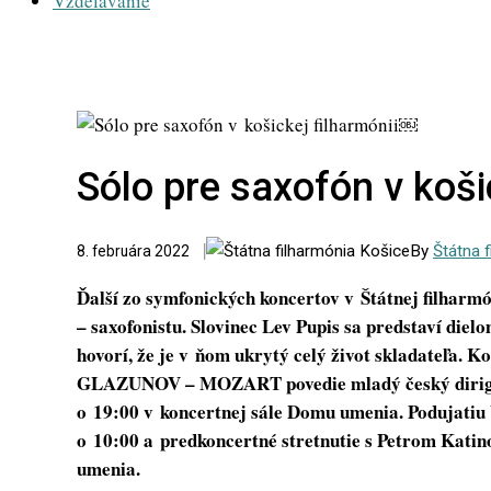
Vzdelávanie
Sólo pre saxofón v koši
By
Štátna 
8. februára 2022
Ďalší zo symfonických koncertov v Štátnej filharm
– saxofonistu. Slovinec Lev Pupis sa predstaví di
hovorí, že je v ňom ukrytý celý život skladateľ
GLAZUNOV – MOZART povedie mladý český dirigent
o 19:00 v koncertnej sále Domu umenia. Podujatiu
o 10:00 a predkoncertné stretnutie s Petrom Kati
umenia.