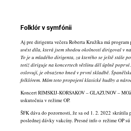
Folklór v symfónii
Aj pre dirigenta večera Roberta Kružíka má program
uvést díla, která jsem shodou okolností dirigoval v n
To je u mladého dirigenta, za kterého se ještě stále p
totiž diriguje na koncertech většinu děl úplně poprv
oslovují, je obsaženo hned v první skladbě. Španěls
folklórem. Mám toto propojení klasické hudby a náro
Koncert RIMSKIJ-KORSAKOV – GLAZUNOV – MOZART,
uskutočnia v režime OP.
ŠFK dáva do pozornosti, že sa od 1. 2. 2022 skrátila
poslednej dávky vakcíny. Presné info o režime OP sú