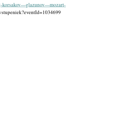
skij-korsakov—glazunov—mozart-
-vstupeniek?eventId=1034699