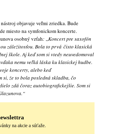
 nástroj objavuje veľmi zriedka. Bude
ájde miesto na symfonickom koncerte.
zunova osobný vzťah
:
„
Koncert pre saxofón
ou záležitosťou. Bola to prvá čisto klasická
dnej škole. Aj keď som si vtedy neuvedomoval
 vďaka nemu veľká láska ku klasickej hudbe.
voje koncerty, alebo keď
 si, že to bola posledná skladba, čo
dielo zdá čoraz autobiografickejšie. Som si
 Glazunova.“
newslettra
vánky na akcie a súťaže.