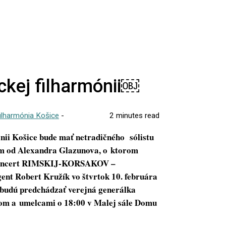
ckej filharmónii￼
filharmónia Košice
-
2 minutes read
ónii Košice bude mať netradičného sólistu
elom od Alexandra Glazunova, o ktorom
a. Koncert RIMSKIJ-KORSAKOV –
 Robert Kružík vo štvrtok 10. februára
 budú predchádzať verejná generálka
nom a umelcami o 18:00 v Malej sále Domu