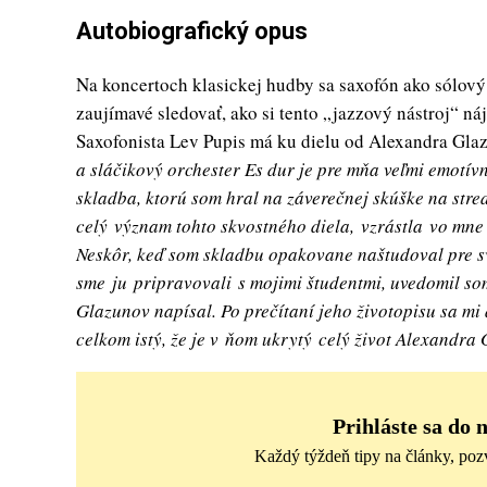
Autobiografický opus
Na koncertoch klasickej hudby sa saxofón ako sólový
zaujímavé sledovať, ako si tento „jazzový nástroj“ n
Saxofonista Lev Pupis má ku dielu od Alexandra Gla
a sláčikový orchester Es dur je pre mňa veľmi emotívn
skladba, ktorú som hral na záverečnej skúške na stre
celý význam tohto skvostného diela, vzrástla vo mne
Neskôr, keď som skladbu opakovane naštudoval pre s
sme ju pripravovali s mojimi študentmi, uvedomil som
Glazunov napísal. Po prečítaní jeho životopisu sa mi 
celkom istý, že je v ňom ukrytý celý život Alexandra
Prihláste sa do 
Každý týždeň tipy na články, poz