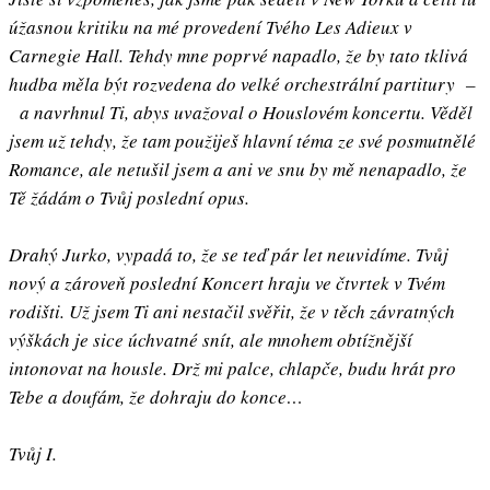
úžasnou kritiku na mé provedení Tvého Les Adieux v
Carnegie Hall. Tehdy mne poprvé napadlo, že by tato tklivá
hudba měla být rozvedena do velké orchestrální partitury –
a navrhnul Ti, abys uvažoval o Houslovém koncertu. Věděl
jsem už tehdy, že tam použiješ hlavní téma ze své posmutnělé
Romance, ale netušil jsem a ani ve snu by mě nenapadlo, že
Tě žádám o Tvůj poslední opus.
Drahý Jurko, vypadá to, že se teď pár let neuvidíme. Tvůj
nový a zároveň poslední Koncert hraju ve čtvrtek v Tvém
rodišti. Už jsem Ti ani nestačil svěřit, že v těch závratných
výškách je sice úchvatné snít, ale mnohem obtížnější
intonovat na housle. Drž mi palce, chlapče, budu hrát pro
Tebe a doufám, že dohraju do konce…
Tvůj I.