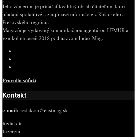
Jeho zámerom je prinášať kvalitný obsah čitateľom, ktorí
hľadajú spoľahlivé a zaujímavé informácie z Košického a
Prešovského regiónu.
Magazín je vydávaný komunikačnou agentúrou LEMUR a
vznikol na jeseň 2018 pod názvom Index Mag.
Pravidlá súťaží
Kontakt
e-mail:
redakcia@eastmag.sk
Redakcia
Inzercia