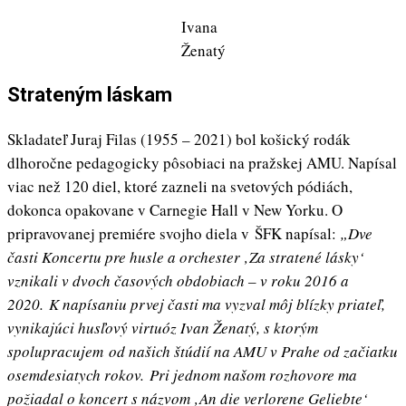
Ivana
Ženatý
Strateným láskam
Skladateľ Juraj Filas (1955 – 2021) bol košický rodák
dlhoročne pedagogicky pôsobiaci na pražskej AMU. Napísal
viac než 120 diel, ktoré zazneli na svetových pódiách,
dokonca opakovane v Carnegie Hall v New Yorku. O
pripravovanej premiére svojho diela v ŠFK napísal:
„Dve
časti Koncertu pre husle a orchester ‚Za stratené lásky‘
vznikali v dvoch časových obdobiach – v roku 2016 a
2020. K napísaniu prvej časti ma vyzval môj blízky priateľ,
vynikajúci husľový virtuóz Ivan Ženatý, s ktorým
spolupracujem od našich štúdií na AMU v Prahe od začiatku
osemdesiatych rokov. Pri jednom našom rozhovore ma
požiadal o koncert s názvom ‚An die verlorene Geliebte‘