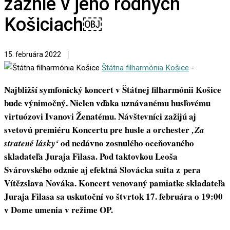
zaznie v jeho rodných
Košiciach￼
15. februára 2022
Štátna filharmónia Košice
-
Najbližší symfonický koncert v Štátnej filharmónii Košice
bude výnimočný. Nielen vďaka uznávanému husľovému
virtuózovi Ivanovi Ženatému. Návštevníci zažijú aj
svetovú premiéru Koncertu pre husle a orchester
‚Za
od nedávno zosnulého oceňovaného
stratené lásky‘
skladateľa Juraja Filasa. Pod taktovkou Leoša
Svárovského odznie aj efektná Slovácka suita z pera
Vítězslava Nováka. Koncert venovaný pamiatke skladateľa
Juraja Filasa sa uskutoční vo štvrtok 17. februára o 19:00
v Dome umenia v režime OP.