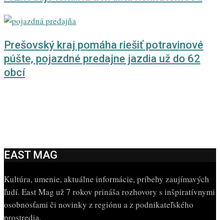
Prešovský kraj pomáha riešiť potravinové
púšte, pojazdné predajne jazdia už do 62
obcí
EAST MAG
Kultúra, umenie, aktuálne informácie, príbehy zaujímavých
ľudí. East Mag už 7 rokov prináša rozhovory s inšpiratívnymi
osobnosťami či novinky z regiónu a z podnikateľského
prostredia.