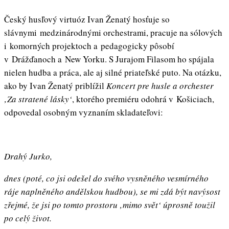
Český husľový virtuóz Ivan Ženatý hosťuje so
slávnymi medzinárodnými orchestrami, pracuje na sólových
i komorných projektoch a pedagogicky pôsobí
v Drážďanoch a New Yorku. S Jurajom Filasom ho spájala
nielen hudba a práca, ale aj silné priateľské puto. Na otázku,
ako by Ivan Ženatý priblížil
Koncert pre husle a orchester
‚Za stratené lásky‘
, ktorého premiéru odohrá v Košiciach,
odpovedal osobným vyznaním skladateľovi:
Drahý Jurko,
dnes (poté, co jsi odešel do svého vysněného vesmírného
ráje naplněného andělskou hudbou), se mi zdá být navýsost
zřejmé, že jsi po tomto prostoru ‚mimo svět‘ úprosně toužil
po celý život.