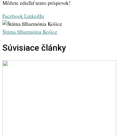
Môžete zdieľať tento príspevok!
Whatsapp
Share
Print
Facebook
LinkedIn
via
Email
Štátna filharmónia Košice
Súvisiace články