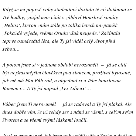
Když se mi poprvé coby studentovi dostalo té cti dotknout se
Tvé hudby, zaujal mne citát v záhlaví Houslové sonáty
‚Helios‘, kterou znám stále po tolika letech nazpaměť:
‚Pokaždé vyjede, svému Osudu však neujede.‘ Začínala
teprve osmdesátá léta, ale Ty jsi viděl celý život před
sebou…
A potom jsme si v jednom období nerozuměli – já se cítil
být nejšťastnějším člověkem pod sluncem, prožíval bytostně,
jak mě má Pán Bůh rád, a objednal si u Tebe houslovou
Romanci… A Ty jsi napsal ‚Les Adieux‘…
Vůbec jsem Ti nerozuměl – já se radoval a Ty jsi plakal. Ale
dnes dobře vím, že už tehdy ses s námi se všemi, s celým svým
životem a se všemi svými láskami loučil.
Jistě si vzpomeneš, jak jsme pak seděli v New Yorku a četli tu