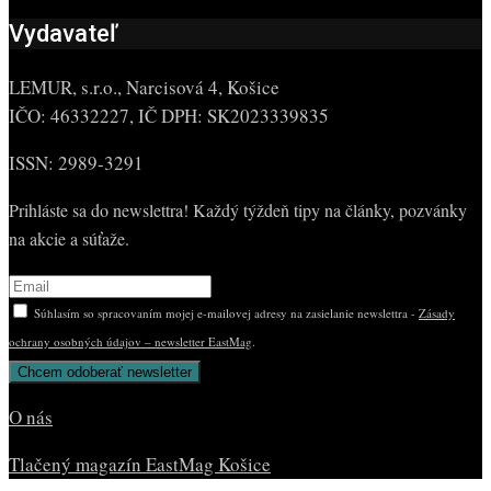
Vydavateľ
LEMUR, s.r.o., Narcisová 4, Košice
IČO: 46332227, IČ DPH: SK2023339835
ISSN: 2989-3291
Prihláste sa do newslettra! Každý týždeň tipy na články, pozvánky
na akcie a súťaže.
Súhlasím so spracovaním mojej e-mailovej adresy na zasielanie newslettra -
Zásady
ochrany osobných údajov – newsletter EastMag
.
O nás
Tlačený magazín EastMag Košice