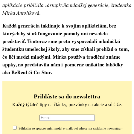
aplikácie
priblížila zástupkyňa mladšej generácie, študentka
Mirka Antolíková.
Každá generácia inklinuje k svojim aplikáciám, bez
ktorých by si už fungovanie pomaly ani nevedela
predstaviť. Tentoraz sme preto vyspovedali mladučkú
študentku umeleckej školy, aby sme získali prehľad o tom,
čo fičí medzi mladými. Mirka používa tradičné známe
appky, no predstavila nám i pomerne unikátne lahôdky
ako BeReal či Co-Star.
Prihláste sa do newslettra
Každý týždeň tipy na články, pozvánky na akcie a súťaže.
Súhlasím so spracovaním mojej e-mailovej adresy na zasielanie newslettra -