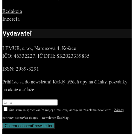
Redakcia
Inzercia
Vydavateľ
LEMUR, s.r.o., Narcisová 4, Košice
IČO: 46332227, IČ DPH: SK2023339835
ISSN: 2989-3291
Prihláste sa do newslettra! Každý týždeň tipy na články, pozvánky
na akcie a súťaže.
Súhlasím so spracovaním mojej e-mailovej adresy na zasielanie newslettra -
Zásady
ochrany osobných údajov – newsletter EastMag
.