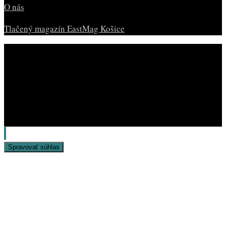
O nás
Tlačený magazín EastMag Košice
© Copyright EAST MAG.
Spravovať súhlas