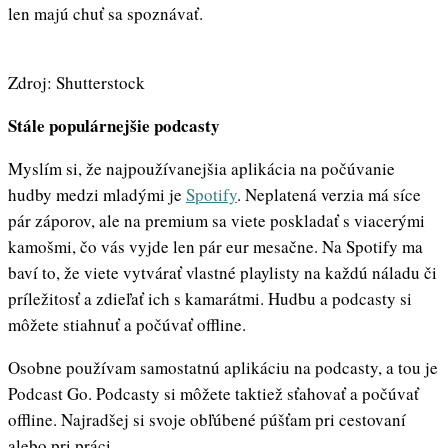
len majú chuť sa spoznávať.
Zdroj: Shutterstock
Stále populárnejšie podcasty
Myslím si, že najpoužívanejšia aplikácia na počúvanie
hudby medzi mladými je
Spotify
. Neplatená verzia má síce
pár záporov, ale na premium sa viete poskladať s viacerými
kamošmi, čo vás vyjde len pár eur mesačne. Na Spotify ma
baví to, že viete vytvárať vlastné playlisty na každú náladu či
príležitosť a zdieľať ich s kamarátmi. Hudbu a podcasty si
môžete stiahnuť a počúvať offline.
Osobne používam samostatnú aplikáciu na podcasty, a tou je
Podcast Go. Podcasty si môžete taktiež sťahovať a počúvať
offline. Najradšej si svoje obľúbené púšťam pri cestovaní
alebo pri práci.