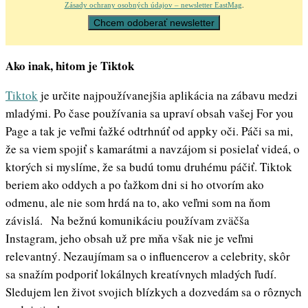
Zásady ochrany osobných údajov – newsletter EastMag
.
Ako inak, hitom je Tiktok
Tiktok
je určite najpoužívanejšia aplikácia na zábavu medzi
mladými. Po čase používania sa upraví obsah vašej For you
Page a tak je veľmi ťažké odtrhnúť od appky oči. Páči sa mi,
že sa viem spojiť s kamarátmi a navzájom si posielať videá, o
ktorých si myslíme, že sa budú tomu druhému páčiť. Tiktok
beriem ako oddych a po ťažkom dni si ho otvorím ako
odmenu, ale nie som hrdá na to, ako veľmi som na ňom
závislá. Na bežnú komunikáciu používam zväčša
Instagram, jeho obsah už pre mňa však nie je veľmi
relevantný. Nezaujímam sa o influencerov a celebrity, skôr
sa snažím podporiť lokálnych kreatívnych mladých ľudí.
Sledujem len život svojich blízkych a dozvedám sa o rôznych