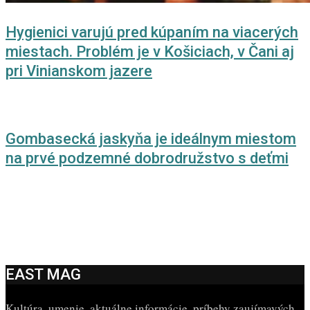
Hygienici varujú pred kúpaním na viacerých
miestach. Problém je v Košiciach, v Čani aj
pri Vinianskom jazere
Gombasecká jaskyňa je ideálnym miestom
na prvé podzemné dobrodružstvo s deťmi
EAST MAG
Kultúra, umenie, aktuálne informácie, príbehy zaujímavých