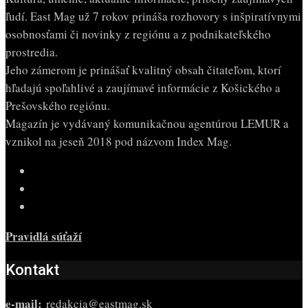
ľudí. East Mag už 7 rokov prináša rozhovory s inšpiratívnymi
osobnosťami či novinky z regiónu a z podnikateľského
prostredia.
Jeho zámerom je prinášať kvalitný obsah čitateľom, ktorí
hľadajú spoľahlivé a zaujímavé informácie z Košického a
Prešovského regiónu.
Magazín je vydávaný komunikačnou agentúrou LEMUR a
vznikol na jeseň 2018 pod názvom Index Mag.
Pravidlá súťaží
Kontakt
e-mail:
redakcia@eastmag.sk