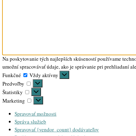
Na poskytovanie tých najlepších skúseností používame technol
umožní spracovávať údaje, ako je správanie pri prehliadaní al
Funkčné
Funkčné
Vždy aktívny
Predvoľby
Predvoľby
Štatistiky
Štatistiky
Marketing
Marketing
Spravovať možnosti
Správa služieb
Spravovať {vendor_count} dodávateľov