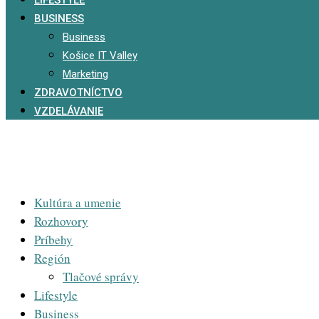
BUSINESS
Business
Košice IT Valley
Marketing
ZDRAVOTNÍCTVO
VZDELÁVANIE
Kultúra a umenie
Rozhovory
Príbehy
Región
Tlačové správy
Lifestyle
Business