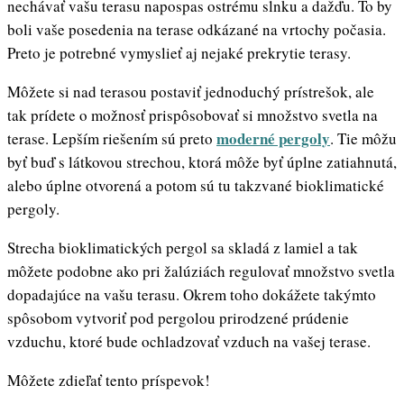
nechávať vašu terasu napospas ostrému slnku a dažďu. To by
boli vaše posedenia na terase odkázané na vrtochy počasia.
Preto je potrebné vymyslieť aj nejaké prekrytie terasy.
Môžete si nad terasou postaviť jednoduchý prístrešok, ale
tak prídete o možnosť prispôsobovať si množstvo svetla na
moderné pergoly
terase. Lepším riešením sú preto
. Tie môžu
byť buď s látkovou strechou, ktorá môže byť úplne zatiahnutá,
alebo úplne otvorená a potom sú tu takzvané bioklimatické
pergoly.
Strecha bioklimatických pergol sa skladá z lamiel a tak
môžete podobne ako pri žalúziách regulovať množstvo svetla
dopadajúce na vašu terasu. Okrem toho dokážete takýmto
spôsobom vytvoriť pod pergolou prirodzené prúdenie
vzduchu, ktoré bude ochladzovať vzduch na vašej terase.
Môžete zdieľať tento príspevok!