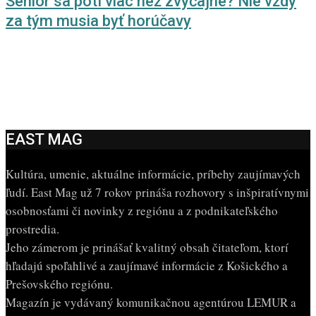
Senior sa potí viac než zvyčajne? Nie vždy
za tým musia byť horúčavy
EAST MAG
Kultúra, umenie, aktuálne informácie, príbehy zaujímavých
ľudí. East Mag už 7 rokov prináša rozhovory s inšpiratívnymi
osobnosťami či novinky z regiónu a z podnikateľského
prostredia.
Jeho zámerom je prinášať kvalitný obsah čitateľom, ktorí
hľadajú spoľahlivé a zaujímavé informácie z Košického a
Prešovského regiónu.
Magazín je vydávaný komunikačnou agentúrou LEMUR a