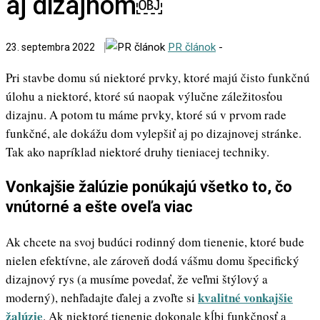
aj dizajnom￼
PR článok
-
23. septembra 2022
Pri stavbe domu sú niektoré prvky, ktoré majú čisto funkčnú
úlohu a niektoré, ktoré sú naopak výlučne záležitosťou
dizajnu. A potom tu máme prvky, ktoré sú v prvom rade
funkčné, ale dokážu dom vylepšiť aj po dizajnovej stránke.
Tak ako napríklad niektoré druhy tieniacej techniky.
Vonkajšie žalúzie ponúkajú všetko to, čo
vnútorné a ešte oveľa viac
Ak chcete na svoj budúci rodinný dom tienenie, ktoré bude
nielen efektívne, ale zároveň dodá vášmu domu špecifický
dizajnový rys (a musíme povedať, že veľmi štýlový a
kvalitné vonkajšie
moderný), nehľadajte ďalej a zvoľte si
žalúzie
. Ak niektoré tienenie dokonale kĺbi funkčnosť a