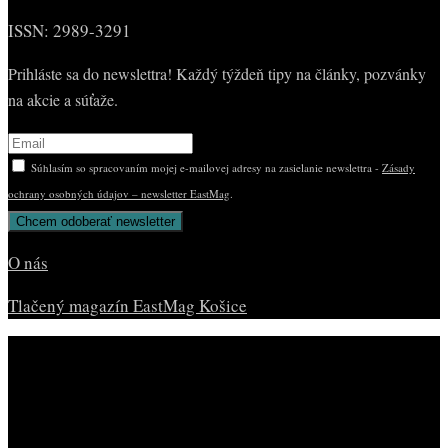
ISSN: 2989-3291
Prihláste sa do newslettra! Každý týždeň tipy na články, pozvánky
na akcie a súťaže.
Súhlasím so spracovaním mojej e-mailovej adresy na zasielanie newslettra -
Zásady
ochrany osobných údajov – newsletter EastMag
.
O nás
Tlačený magazín EastMag Košice