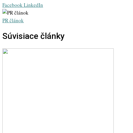
Whatsapp
Share
Print
Facebook
LinkedIn
via
Email
PR článok
Súvisiace články