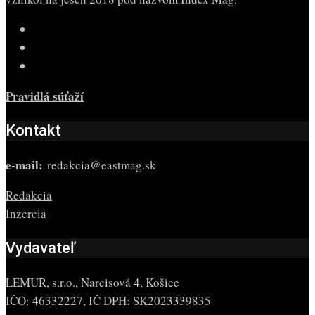
Pravidlá súťaží
Kontakt
e-mail:
redakcia@eastmag.sk
Redakcia
Inzercia
Vydavateľ
LEMUR, s.r.o., Narcisová 4, Košice
IČO: 46332227, IČ DPH: SK2023339835