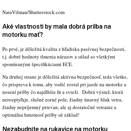
NataVilman/Shutterstock.com
Aké vlastnosti by mala dobrá prilba na
motorku mať?
Po prvé, je dôležitá kvalita z hľadiska pasívnej bezpečnosti,
t.j. dobré hodnoty tlmenia nárazov a súlad so všetkými
spomínanými špecifikáciami ECE.
Na druhej strane je dôležitá aktívna bezpečnosť, teda všetko,
čo prispieva k tomu, aby vodič zostal pri jazde na motorke a
nosení prilby čo najdlhšie fit a svieži. Dobrá výstuž, ktorá
nerozptyľuje, slušné zorné pole, žiadny únavný hluk vetra,
žiadny nepríjemný prievan, ale aj dostatočné vetranie a
optimálna hmotnosť prilby sú základ!
Nezabudnite na rukavice na motorku