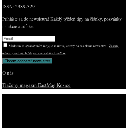
ISSN: 2989-3291
Prihláste sa do newslettra! Každý týždeň tipy na články, pozvánky
na akcie a súťaže.
Súhlasím so spracovaním mojej e-mailovej adresy na zasielanie newslettra -
Zásady
ochrany osobných údajov – newsletter EastMag
.
O nás
Tlačený magazín EastMag Košice