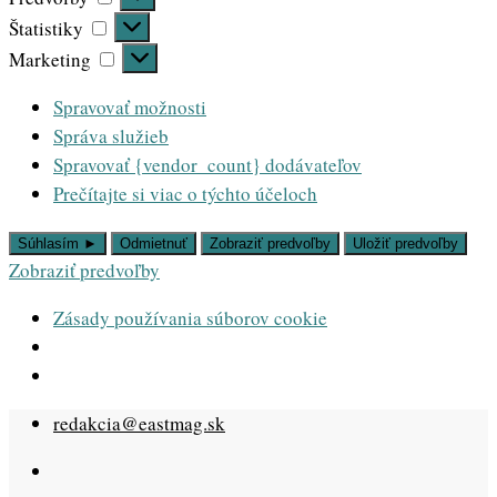
Štatistiky
Štatistiky
Marketing
Marketing
Spravovať možnosti
Správa služieb
Spravovať {vendor_count} dodávateľov
Prečítajte si viac o týchto účeloch
Súhlasím ►
Odmietnuť
Zobraziť predvoľby
Uložiť predvoľby
Zobraziť predvoľby
Zásady používania súborov cookie
Skip
redakcia@eastmag.sk
to
content