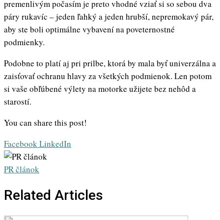
premenlivým počasím je preto vhodné vziať si so sebou dva
páry rukavíc – jeden ľahký a jeden hrubší, nepremokavý pár,
aby ste boli optimálne vybavení na poveternostné
podmienky.
Podobne to platí aj pri prilbe, ktorá by mala byť univerzálna a
zaisťovať ochranu hlavy za všetkých podmienok. Len potom
si vaše obľúbené výlety na motorke užijete bez nehôd a
starostí.
You can share this post!
Whatsapp
Share
Print
Facebook
LinkedIn
via
Email
PR článok
Related Articles