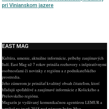
pri Vinianskom jazere
EAST MAG
Kultúra, umenie, aktuálne informácie, príbehy zaujímavých
ľudí. East Mag už 7 rokov prináša rozhovory s inšpiratívnymi
osobnosťami či novinky z regiónu a z podnikateľského
prostredia.
Jeho zámerom je prinášať kvalitný obsah čitateľom, ktorí
hľadajú spoľahlivé a zaujímavé informácie z Košického a
Prešovského regiónu.
Magazín je vydávaný komunikačnou agentúrou LEMUR a
vznikol na jeseň 2018 pod názvom Index Mag.