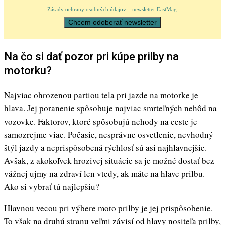
Zásady ochrany osobných údajov – newsletter EastMag
.
Na čo si dať pozor pri kúpe prilby na
motorku?
Najviac ohrozenou partiou tela pri jazde na motorke je
hlava. Jej poranenie spôsobuje najviac smrteľných nehôd na
vozovke. Faktorov, ktoré spôsobujú nehody na ceste je
samozrejme viac. Počasie, nesprávne osvetlenie, nevhodný
štýl jazdy a neprispôsobená rýchlosť sú asi najhlavnejšie.
Avšak, z akokoľvek hrozivej situácie sa je možné dostať bez
vážnej ujmy na zdraví len vtedy, ak máte na hlave prilbu.
Ako si vybrať tú najlepšiu?
Hlavnou vecou pri výbere moto prilby je jej prispôsobenie.
To však na druhú stranu veľmi závisí od hlavy nositeľa prilby,