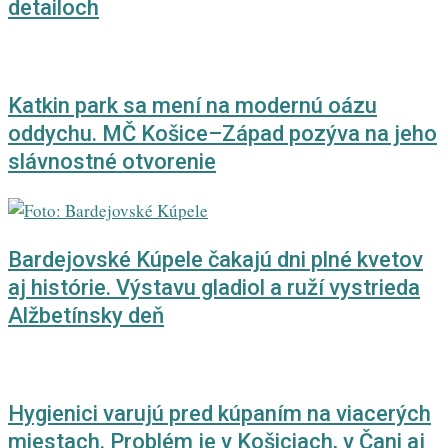
detailoch
Katkin park sa mení na modernú oázu
oddychu. MČ Košice–Západ pozýva na jeho
slávnostné otvorenie
Bardejovské Kúpele čakajú dni plné kvetov
aj histórie. Výstavu gladiol a ruží vystrieda
Alžbetínsky deň
Hygienici varujú pred kúpaním na viacerých
miestach. Problém je v Košiciach, v Čani aj