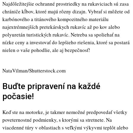
Najdôležitejšie ochranné prostriedky na rukaviciach sú zasa
chrániče kĺbov, ktoré majú rôzny dizajn. Vybrať si môžete od
karbónového a titánového kompozitného materiálu
najextrémnejších pretekárskych rukavíc až po kov alebo
polyuretán turistických rukavíc. Netreba sa spoliehať na
nízke ceny a investovať do lepšieho riešenia, ktoré sa postará
nielen o vaše pohodlie, ale aj bezpečnosť!
NataVilman/Shutterstock.com
Buďte pripravení na každé
počasie!
Keď ste na motorke, je takmer nemožné predpovedať všetky
poveternostné podmienky, s ktorými sa stretnete. Na
viacdenné túry v oblastiach s veľkými výkyvmi teplôt alebo