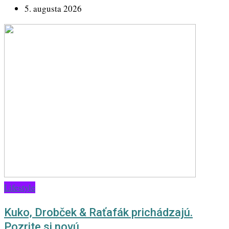
5. augusta 2026
Lifestyle
Kuko, Drobček & Raťafák prichádzajú.
Pozrite si novú…