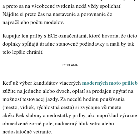
a preto sa na všeobecné tvrdenia nedá vždy spoliehať.
Nájdite si preto čas na nastavenie a porovnanie čo
najväčšieho počtu modelov.
Kupujte len prilby s ECE označeniami, ktoré hovoria, že tieto
doplnky spĺňajú úradne stanovené požiadavky a mali by tak
telo lepšie chrániť.
REKLAMA
moderných moto prilieb
Keď už výber kandidátov viacerých
zúžite na jedného alebo dvoch, oplatí sa predajcu opýtať na
možnosť testovacej jazdy. Za necelú hodinu používania
(mesto, vidiek, rýchlostná cesta) si zvyčajne všimnete
akékoľvek slabiny a nedostatky prilby, ako napríklad výrazne
obmedzené zorné pole, nadmerný hluk vetra alebo
nedostatočné vetranie.