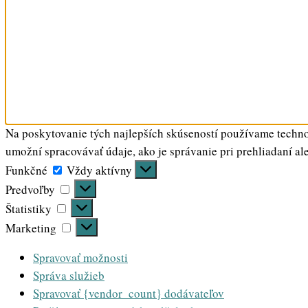
Na poskytovanie tých najlepších skúseností používame technol
umožní spracovávať údaje, ako je správanie pri prehliadaní al
Funkčné
Funkčné
Vždy aktívny
Predvoľby
Predvoľby
Štatistiky
Štatistiky
Marketing
Marketing
Spravovať možnosti
Správa služieb
Spravovať {vendor_count} dodávateľov