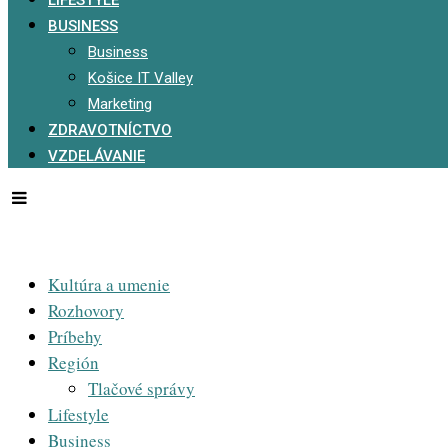
BUSINESS
Business
Košice IT Valley
Marketing
ZDRAVOTNÍCTVO
VZDELÁVANIE
Kultúra a umenie
Rozhovory
Príbehy
Región
Tlačové správy
Lifestyle
Business