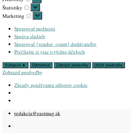
Štatistiky
Štatistiky
Marketing
Marketing
Spravovať možnosti
Správa služieb
Spravovať {vendor_count} dodávateľov
Prečítajte si viac o týchto účeloch
Súhlasím ►
Odmietnuť
Zobraziť predvoľby
Uložiť predvoľby
Zobraziť predvoľby
Zásady používania súborov cookie
Skip
redakcia@eastmag.sk
to
content