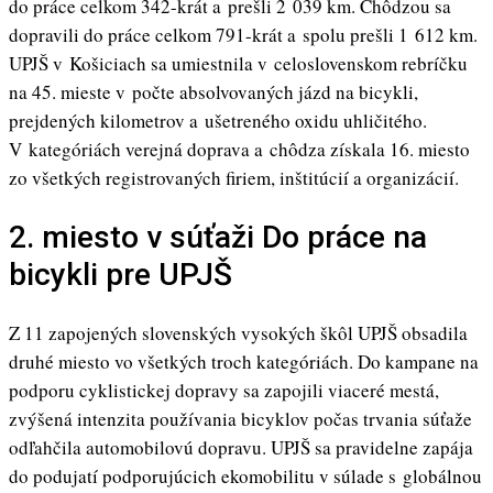
do práce celkom 342-krát a prešli 2 039 km. Chôdzou sa
dopravili do práce celkom 791-krát a spolu prešli 1 612 km.
UPJŠ v Košiciach sa umiestnila v celoslovenskom rebríčku
na 45. mieste v počte absolvovaných jázd na bicykli,
prejdených kilometrov a ušetreného oxidu uhličitého.
V kategóriách verejná doprava a chôdza získala 16. miesto
zo všetkých registrovaných firiem, inštitúcií a organizácií.
2. miesto v súťaži Do práce na
bicykli pre UPJŠ
Z 11 zapojených slovenských vysokých škôl UPJŠ obsadila
druhé miesto vo všetkých troch kategóriách. Do kampane na
podporu cyklistickej dopravy sa zapojili viaceré mestá,
zvýšená intenzita používania bicyklov počas trvania súťaže
odľahčila automobilovú dopravu. UPJŠ sa pravidelne zapája
do podujatí podporujúcich ekomobilitu v súlade s globálnou