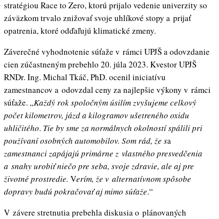
stratégiou Race to Zero, ktorú prijalo vedenie univerzity so
záväzkom trvalo znižovať svoje uhlíkové stopy a prijať
opatrenia, ktoré odďaľujú klimatické zmeny.
Záverečné vyhodnotenie súťaže v rámci UPJŠ a odovzdanie
cien zúčastneným prebehlo 20. júla 2023. Kvestor UPJŠ
RNDr. Ing. Michal Tkáč, PhD. ocenil iniciatívu
zamestnancov a odovzdal ceny za najlepšie výkony v rámci
súťaže. „
Každý rok spoločným úsilím zvyšujeme celkový
počet kilometrov, jázd a kilogramov ušetreného oxidu
uhličitého
.
Tie
by sme za normálnych okolností spálili pri
používaní osobných automobilov. Som rád, že s
a
zamestnanci zapájajú primárne z vlastného presvedčenia
a snahy urobiť niečo pre seba, svoje zdravie, ale aj pre
životné prostredie.
V
erím, že v alternatívnom spôsobe
dopravy budú pokračovať aj mimo súťaže
.“
V závere stretnutia prebehla diskusia o plánovaných