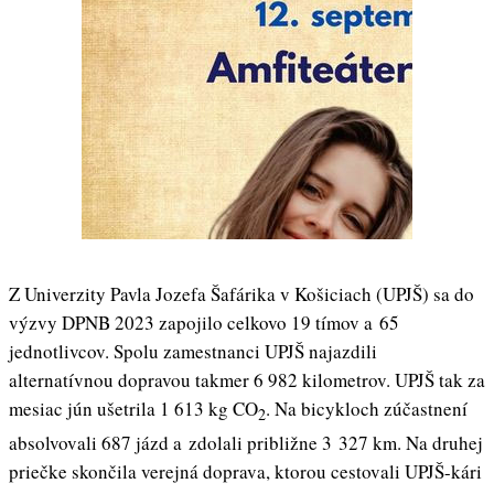
Z Univerzity Pavla Jozefa Šafárika v Košiciach (UPJŠ) sa do
výzvy DPNB 2023 zapojilo celkovo 19 tímov a 65
jednotlivcov. Spolu zamestnanci UPJŠ najazdili
alternatívnou dopravou takmer 6 982 kilometrov. UPJŠ tak za
mesiac jún ušetrila 1 613 kg CO
. Na bicykloch zúčastnení
2
absolvovali 687 jázd a zdolali približne 3 327 km. Na druhej
priečke skončila verejná doprava, ktorou cestovali UPJŠ-kári