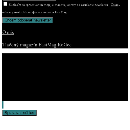
Súhlasím so spracovaním mojej e-mailovej adresy na zasielanie newslettra -
Zásady
ochrany osobných údajov – newsletter EastMag
.
O nás
Tlačený magazín EastMag Košice
© Copyright EAST MAG.
Spravovať súhlas