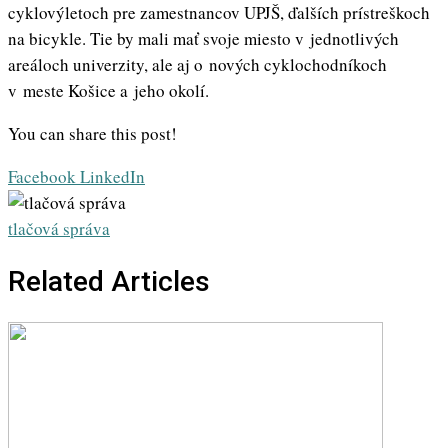
cyklovýletoch pre zamestnancov UPJŠ, ďalších prístreškoch
na bicykle. Tie by mali mať svoje miesto v jednotlivých
areáloch univerzity, ale aj o nových cyklochodníkoch
v meste Košice a jeho okolí.
You can share this post!
Whatsapp
Share
Print
Facebook
LinkedIn
via
Email
tlačová správa
Related Articles