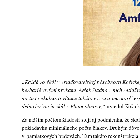
„Každá zo škôl v zriaďovateľskej pôsobnosti Košickej
bezbariérovými prvkami
.
Avšak žiadna z nich zatiaľ 
na tieto okolnosti vítame takúto výzvu a možnosť čer
debarierizáciu škôl z Plánu obnovy,“
uviedol Košick
Za nižším počtom žiadostí stojí aj podmienka, že ško
požiadavku minimálneho počtu žiakov. Druhým dôvod
v pamiatkových budovách. Tam takáto rekonštrukcia 