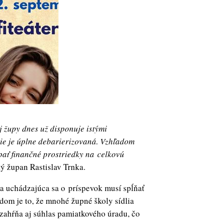
 župy dnes už disponuje istými
nie je úplne debarierizovaná. Vzhľadom
pať finančné prostriedky na celkovú
ý župan Rastislav Trnka.
la uchádzajúca sa o príspevok musí spĺňať
om je to, že mnohé župné školy sídlia
zahŕňa aj súhlas pamiatkového úradu, čo