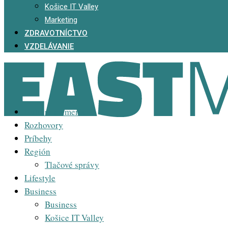
Košice IT Valley
Marketing
ZDRAVOTNÍCTVO
VZDELÁVANIE
Kultúra a umenie
Rozhovory
Príbehy
Región
Tlačové správy
Lifestyle
Business
Business
Košice IT Valley