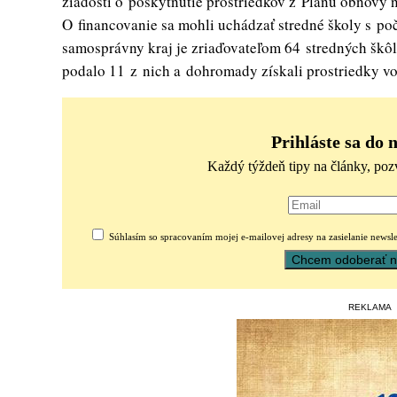
žiadostí o poskytnutie prostriedkov z Plánu obnovy n
O financovanie sa mohli uchádzať stredné školy s po
samosprávny kraj je zriaďovateľom 64 stredných škôl
podalo 11 z nich a dohromady získali prostriedky vo
Prihláste sa do 
Každý týždeň tipy na články, poz
Súhlasím so spracovaním mojej e-mailovej adresy na zasielanie newsle
REKLAMA