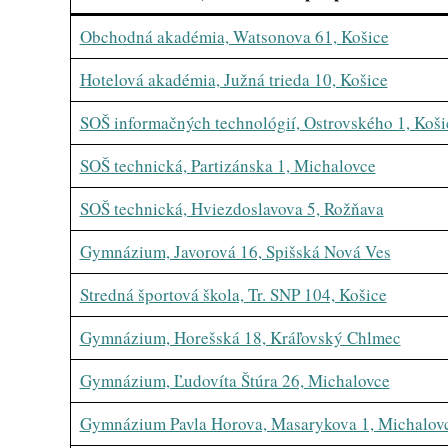
Obchodná akadémia, Watsonova 61, Košice
Hotelová akadémia, Južná trieda 10, Košice
SOŠ informačných technológií, Ostrovského 1, Koši
SOŠ technická, Partizánska 1, Michalovce
SOŠ technická, Hviezdoslavova 5, Rožňava
Gymnázium, Javorová 16, Spišská Nová Ves
Stredná športová škola, Tr. SNP 104, Košice
Gymnázium, Horešská 18, Kráľovský Chlmec
Gymnázium, Ľudovíta Štúra 26, Michalovce
Gymnázium Pavla Horova, Masarykova 1, Michalov