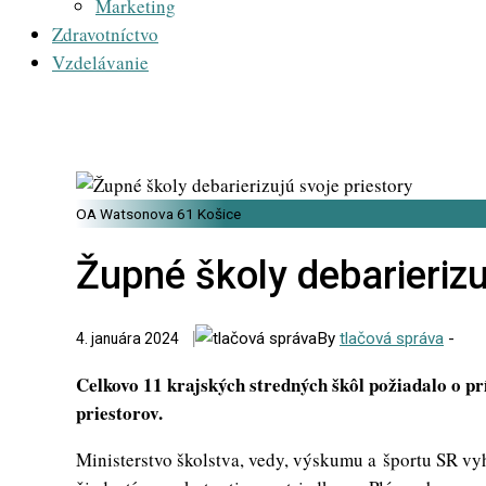
Marketing
Zdravotníctvo
Vzdelávanie
OA Watsonova 61 Košice
Župné školy debarierizu
By
tlačová správa
-
4. januára 2024
Celkovo 11 krajských stredných škôl požiadalo o pr
priestorov.
Ministerstvo školstva, vedy, výskumu a športu SR vy