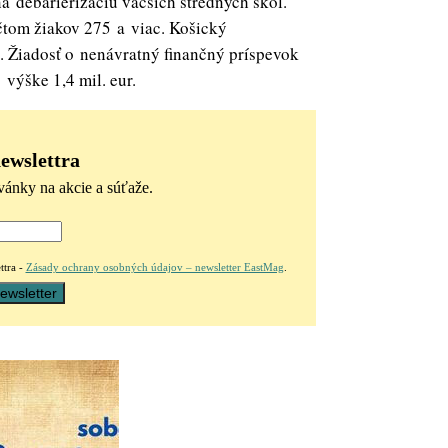
a debarierizáciu väčších stredných škôl.
čtom žiakov 275 a viac. Košický
. Žiadosť o nenávratný finančný príspevok
 výške 1,4 mil. eur.
newslettra
vánky na akcie a súťaže.
ttra -
Zásady ochrany osobných údajov – newsletter EastMag
.