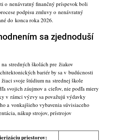
sti o nenávratný finančný príspevok boli
v procese podpisu zmluvy o nenávratný
vané do konca roka 2026.
hodnením sa zjednoduší
 na stredných školách pre žiakov
hitektonických bariér by sa v budúcnosti
žiaci svoje štúdium na strednej škole
a svojich záujmov a cieľov, nie podľa miery
vky v rámci výzvy sa považujú výdavky
ého a vonkajšieho vybavenia súvisiaceho
ntácia, nákup strojov, prístrojov
ierizáciu priestorov: