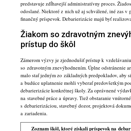
predstavuje zdĺhavejší administratívny proces. Žiado
odoslané. Niektoré z nich už aj schválené, iné zas 
finančný príspevok. Debarierizácie majú byť realizo
Žiakom so zdravotným znevý
prístup do škôl
Zámerom výzvy je zjednodušiť prístup k vzdelávaniu
so zdravotným znevýhodnením. Úplne odstránenie arc
malo stať jedným zo základných predpokladov, aby si 
a budúce uplatnenie mohli vyberať predovšetkým podľ
debarierizácie konkrétnej školy. Za oprávnené výda
na stavebné práce a úpravy. Tiež obstaranie vnútorn
s debarierizáciou, stavebný dozor, projektová dokume
a zariadenia.
Zoznam škôl, ktoré získali príspevok na debar