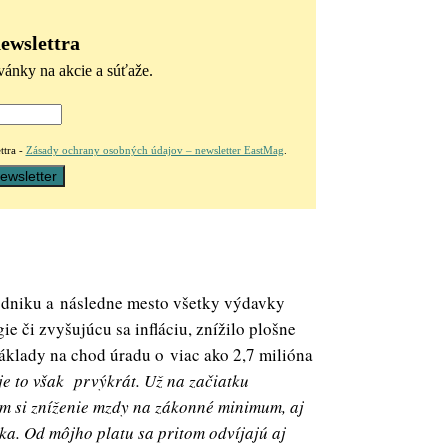
newslettra
vánky na akcie a súťaže.
ttra -
Zásady ochrany osobných údajov – newsletter EastMag
.
odniku a následne mesto všetky výdavky
 či zvyšujúcu sa infláciu, znížilo plošne
náklady na chod úradu o viac ako 2,7 milióna
e to však prvýkrát. Už na začiatku
m si zníženie mzdy na zákonné minimum, aj
ka. Od môjho platu sa pritom odvíjajú aj