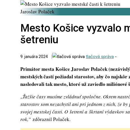
Jaroslav Polaček
Mesto Košice vyzvalo m
šetreniu
tlačová správa
-
9. januára 2024
Primátor mesta Košice Jaroslav Polaček (nezávislý
mestských častí požiadal starostov, aby čo najskôr 
nasledovali tak mesto, ktoré už zaviedlo miliónové 
„Ťažšie časy musíme zvládnuť spoločne. Okrem nastr
starostov som nezachytil ani pri jednom z nich, že b
svojej mestskej časti. O šetrení a škrtaní výdavkov s
rok,”
zdôraznil Polaček.