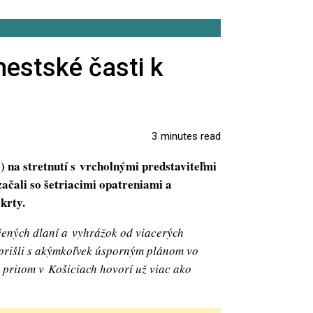
estské časti k
3 minutes read
) na stretnutí s vrcholnými predstaviteľmi
začali so šetriacimi opatreniami a
škrty.
čených dlaní a vyhrážok od viacerých
y prišli s akýmkoľvek úsporným plánom vo
a pritom v Košiciach hovorí už viac ako