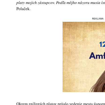
platy mojich zástupcov. Podľa môjho názoru musia ísť
Polaček.
REKLAMA
Okrem znížených platov prijalo vedenie mesta úsporné