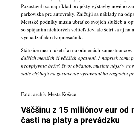
Pozastavili sa napríklad projekty výstavby nového za
parkoviska pre autovraky. Znižujú sa náklady na odp
Mestské podniky musia ubrať zo svojich služieb a op
so spájaním niektorých veliteľstiev, ale šetrí sa aj 
vychádzať ako dvojmesačník.
Státisíce mesto ušetrí aj na odmenách zamestnancov.
ďalších menších či väčších opatrení. I napriek tomu p
neovplyvnia bežný život občanov, musíme nájsť v nov
stále chýbajú na zostavenie vyrovnaného rozpočtu pr
Foto: archív Mesta Košice
Väčšinu z 15 miliónov eur od
časti na platy a prevádzku