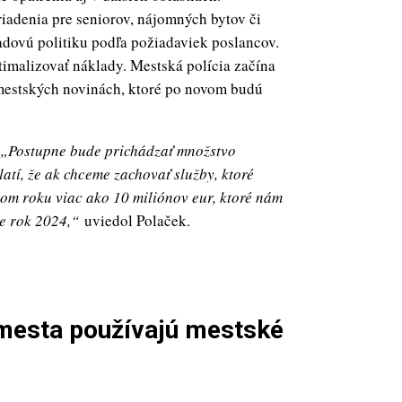
riadenia pre seniorov, nájomných bytov či
adovú politiku podľa požiadaviek poslancov.
timalizovať náklady. Mestská polícia začína
na mestských novinách, ktoré po novom budú
„Postupne bude prichádzať množstvo
latí, že ak chceme zachovať služby, ktoré
om roku viac ako 10 miliónov eur, ktoré nám
e rok 2024,“
uviedol Polaček.
 mesta používajú mestské