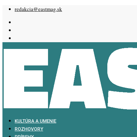
Skip
redakcia@eastmag.sk
to
content
KULTÚRA A UMENIE
ROZHOVORY