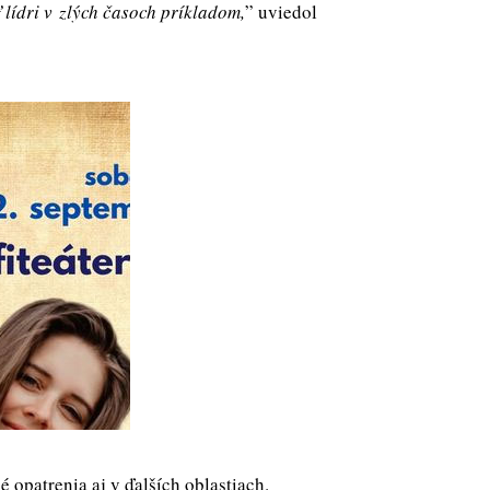
 lídri v zlých časoch príkladom,
” uviedol
 opatrenia aj v ďalších oblastiach.