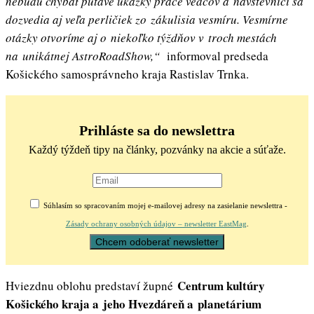
nebudú chýbať pútavé ukážky práce vedcov a návštevníci sa
dozvedia aj veľa perličiek zo zákulisia vesmíru. Vesmírne
otázky otvoríme aj o niekoľko týždňov v troch mestách
na unikátnej AstroRoadShow,“
informoval predseda
Košického samosprávneho kraja Rastislav Trnka.
Prihláste sa do newslettra
Každý týždeň tipy na články, pozvánky na akcie a súťaže.
Súhlasím so spracovaním mojej e-mailovej adresy na zasielanie newslettra -
Zásady ochrany osobných údajov – newsletter EastMag
.
Centrum kultúry
Hviezdnu oblohu predstaví župné
Košického kraja a jeho Hvezdáreň a planetárium