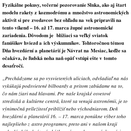
Fyzikálne pokusy, večerné pozorovanie Slnka, ako aj štart
modelu rakety z kozmodrómu a množstvo astronomických
aktivít si pre zvedavcov bez ohľadu na vek pripravili na
tento víkend – 16. až 17. marca župné astronomické
zariadenia. Dôvodom je blížiaci sa veľký sviatok
fanúšikov hviezd a ich výskumníkov. Tohtoročnou témou
Dňa hvezdární a planetárií je Návrat na Mesiac, keďže sa
očakáva, že ľudská noha naň opäť vstúpi ešte v tomto
desaťročí.
„Prechádzame sa po vysvietených uliciach, odvšadiaľ na nás
vykúkajú podsvietené bilboardy a pritom zabúdame na to,
čo nám žiari nad hlavami. Pre naše krajské osvetové
strediská a kultúrne centrá, ktoré sa venujú astronómii, je to
výnimočná príležitosť priblížiť nebo východniarom. Deň
hvezdární a planetárií 16. – 17. marca ponúkne výber toho
najlepšieho z astro programov, preto ani v našom kraji