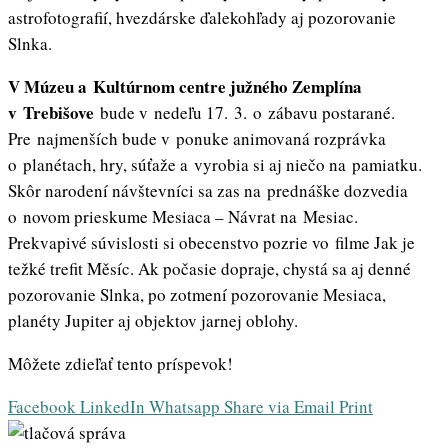
astrofotografií, hvezdárske ďalekohľady aj pozorovanie
Slnka.
V Múzeu a Kultúrnom centre južného Zemplína
v Trebišove
bude v nedeľu 17. 3. o zábavu postarané.
Pre najmenších bude v ponuke animovaná rozprávka
o planétach, hry, súťaže a vyrobia si aj niečo na pamiatku.
Skôr narodení návštevníci sa zas na prednáške dozvedia
o novom prieskume Mesiaca – Návrat na Mesiac.
Prekvapivé súvislosti si obecenstvo pozrie vo filme Jak je
težké trefit Měsíc. Ak počasie dopraje, chystá sa aj denné
pozorovanie Slnka, po zotmení pozorovanie Mesiaca,
planéty Jupiter aj objektov jarnej oblohy.
Môžete zdieľať tento príspevok!
Facebook
LinkedIn
Whatsapp
Share via Email
Print