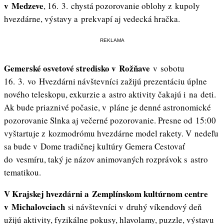
v Medzeve
, 16. 3. chystá pozorovanie oblohy z kupoly
hvezdárne, výstavy a prekvapí aj vedecká hračka.
REKLAMA
Gemerské osvetové stredisko v Rožňave
v sobotu
16. 3. vo Hvezdárni návštevníci zažijú prezentáciu úplne
nového teleskopu, exkurzie a astro aktivity čakajú i na deti.
Ak bude priaznivé počasie, v pláne je denné astronomické
pozorovanie Slnka aj večerné pozorovanie. Presne od 15:00
vyštartuje z kozmodrómu hvezdárne model rakety. V nedeľu
sa bude v Dome tradičnej kultúry Gemera Cestovať
do vesmíru, taký je názov animovaných rozprávok s astro
tematikou.
V Krajskej hvezdárni a Zemplínskom kultúrnom centre
v Michalovciach
si návštevníci v druhý víkendový deň
užijú aktivity, fyzikálne pokusy, hlavolamy, puzzle, výstavu