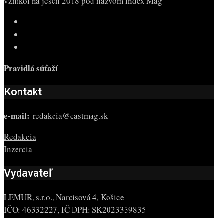
vznikol na jeseň 2018 pod názvom Index Mag.
Pravidlá súťaží
Kontakt
e-mail:
redakcia@eastmag.sk
Redakcia
Inzercia
Vydavateľ
LEMUR, s.r.o., Narcisová 4, Košice
IČO: 46332227, IČ DPH: SK2023339835