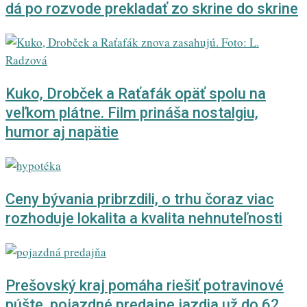
dá po rozvode prekladať zo skrine do skrine
Kuko, Drobček a Raťafák opäť spolu na
veľkom plátne. Film prináša nostalgiu,
humor aj napätie
Ceny bývania pribrzdili, o trhu čoraz viac
rozhoduje lokalita a kvalita nehnuteľnosti
Prešovský kraj pomáha riešiť potravinové
púšte, pojazdné predajne jazdia už do 62