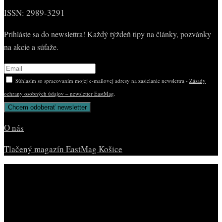
ISSN: 2989-3291
Prihláste sa do newslettra! Každý týždeň tipy na články, pozvánky
na akcie a súťaže.
Súhlasím so spracovaním mojej e-mailovej adresy na zasielanie newslettra -
Zásady
ochrany osobných údajov – newsletter EastMag
.
O nás
Tlačený magazín EastMag Košice