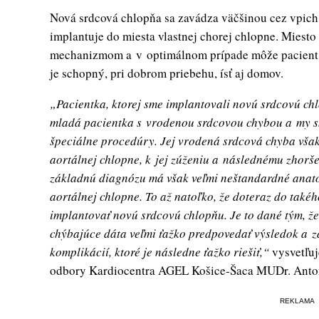
Nová srdcová chlopňa sa zavádza väčšinou cez vpich
implantuje do miesta vlastnej chorej chlopne. Miesto
mechanizmom a v optimálnom prípade môže pacient 
je schopný, pri dobrom priebehu, ísť aj domov.
„Pacientka, ktorej sme implantovali novú srdcovú chlo
mladá pacientka s vrodenou srdcovou chybou a my sme
špeciálne procedúry. Jej vrodená srdcová chyba vša
aortálnej chlopne, k jej zúženiu a následnému zhorš
základnú diagnózu má však veľmi neštandardné anato
aortálnej chlopne. To až natoľko, že doteraz do takéh
implantovať novú srdcovú chlopňu. Je to dané tým, že
chýbajúce dáta veľmi ťažko predpovedať výsledok a zá
komplikácií, ktoré je následne ťažko riešiť,“
vysvetľuj
odbory Kardiocentra AGEL Košice-Šaca MUDr. Anton
REKLAMA