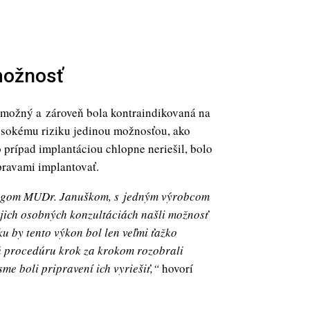
 možnosť
 možný a zároveň bola kontraindikovaná na
vysokému riziku jedinou možnosťou, ako
 prípad implantáciou chlopne neriešil, bolo
úpravami implantovať.
olegom MUDr. Januškom, s jedným výrobcom
jich osobných konzultáciách našli možnosť
u by tento výkon bol len veľmi ťažko
ú procedúru krok za krokom
rozobrali
me boli pripravení ich vyriešiť,“
hovorí