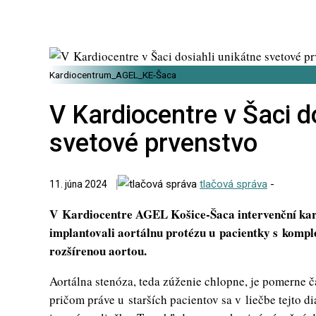
Kardiocentrum_AGEL_KE-Šaca
V Kardiocentre v Šaci d
svetové prvenstvo
tlačová správa
-
11. júna 2024
V Kardiocentre AGEL Košice-Šaca intervenční kard
implantovali aortálnu protézu u pacientky s komp
rozšírenou aortou.
Aortálna stenóza, teda zúženie chlopne, je pomerne č
pričom práve u starších pacientov sa v liečbe tejto 