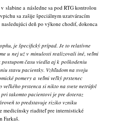
 v slabine a následne sa pod RTG kontrolou
 vpichu sa zašije špeciálnym uzatváracím
nasledujúci deň po výkone chodiť, dokonca
pňu, je špecifický prípad. Je to relatívne
 u nej už v minulosti realizovali iné, veľmi
k postupom času viedla aj k poškodeniu
eniu stavu pacientky. Vzhľadom na svoju
mické pomery a veľmi veľký prstenec
o veľkého prstenca si nikto na svete netrúfol
 pri takomto pacientovi je pre doteraz
roveň to predstavuje riziko vzniku
e medicínsky riaditeľ pre internistické
 Farkaš.