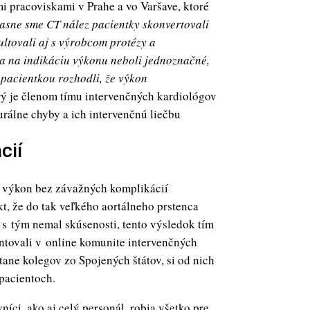
mi pracoviskami v Prahe a vo Varšave, ktoré
asne sme CT nález pacientky skonvertovali
ltovali aj s výrobcom protézy a
a na indikáciu výkonu neboli jednoznačné,
 pacientkou rozhodli, že výkon
ý je členom tímu intervenčných kardiológov
rálne chyby a ich intervenčnú liečbu
cií
l výkon bez závažných komplikácií
t, že do tak veľkého aortálneho prstenca
 s tým nemal skúsenosti, tento výsledok tím
ntovali v online komunite intervenčných
ane kolegov zo Spojených štátov, si od nich
 pacientoch.
níci, ako aj celý personál, robia všetko pre