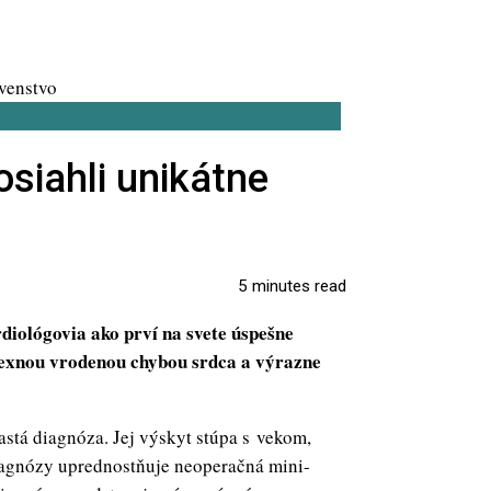
osiahli unikátne
5 minutes read
iológovia ako prví na svete úspešne
lexnou vrodenou chybou srdca a výrazne
astá diagnóza. Jej výskyt stúpa s vekom,
diagnózy uprednostňuje neoperačná mini-