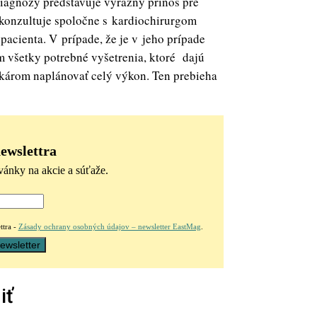
diagnózy predstavuje výrazný prínos pre
rekonzultuje spoločne s kardiochirurgom
acienta. V prípade, že je v jeho prípade
m všetky potrebné vyšetrenia, ktoré dajú
károm naplánovať celý výkon. Ten prebieha
newslettra
vánky na akcie a súťaže.
ttra -
Zásady ochrany osobných údajov – newsletter EastMag
.
iť