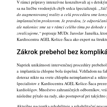
V rámci prípravy intenzívne konzultovali aj s detský
sa na liečbu vrodených chýb srdca špecializujú.
„Súč
do augmentovanej reality a celú procedúru sme konzu
implantačným proktorom. Je pravdou, že odporúčani
ale nakoniec sme sa v rámci celého tímu po dohode s
zrealizujeme,“
popisuje MUDr. Jaroslav Januška, ktor
Kardiocentra AGEL Košice-Šaca ako expert na štruktu
Zákrok prebehol bez kompliká
Napriek unikátnosti intervenčnej procedúry prebeho
a implantácia chlopne bola úspešná. Vzhľadom na fak
doteraz nikto na svete chlopňu neimplantoval a nikto
špecialistov z Kardiocentra AGEL Košice-Šaca preze
kardiológov. Množstvo zahraničných odborníkov, vrát
následne pýtalo na rady, ako postupovať pri takýchto
Aktuálne pacientka rehabilituje a rehabilitační pracov