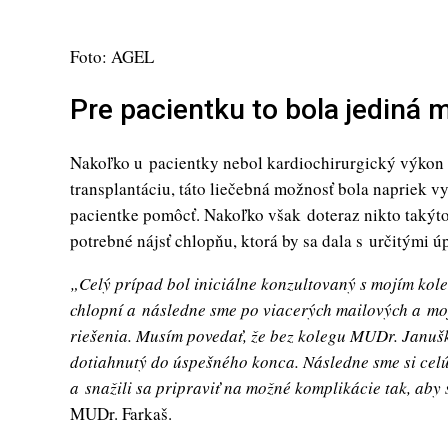
Foto: AGEL
Pre pacientku to bola jediná
Nakoľko u pacientky nebol kardiochirurgický výkon
transplantáciu, táto liečebná možnosť bola napriek 
pacientke pomôcť. Nakoľko však doteraz nikto takýto
potrebné nájsť chlopňu, ktorá by sa dala s určitými 
„Celý prípad bol iniciálne konzultovaný s mojím k
chlopní a následne sme po viacerých mailových a mo
riešenia. Musím povedať, že bez kolegu MUDr. Janušk
dotiahnutý do úspešného konca. Následne sme si cel
a snažili sa pripraviť na možné komplikácie tak, aby s
MUDr. Farkaš.