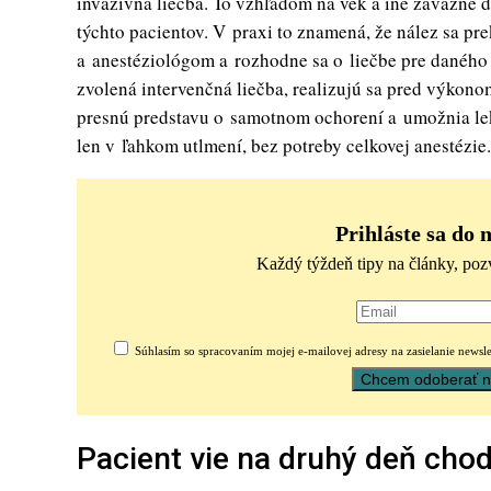
invazívna liečba. To vzhľadom na vek a iné závažné 
týchto pacientov. V praxi to znamená, že nález sa p
a anestéziológom a rozhodne sa o liečbe pre daného p
zvolená intervenčná liečba, realizujú sa pred výkono
presnú predstavu o samotnom ochorení a umožnia le
len v ľahkom utlmení, bez potreby celkovej anestézie.
Prihláste sa do 
Každý týždeň tipy na články, poz
Súhlasím so spracovaním mojej e-mailovej adresy na zasielanie newsle
Pacient vie na druhý deň chod