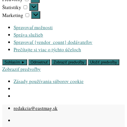
Štatistiky
Štatistiky
Marketing
Marketing
Spravovať možnosti
Správa služieb
Spravovať {vendor_count} dodávateľov
Prečítajte si viac o týchto účeloch
Súhlasím ►
Odmietnuť
Zobraziť predvoľby
Uložiť predvoľby
Zobraziť predvoľby
Zásady používania súborov cookie
Skip
redakcia@eastmag.sk
to
content