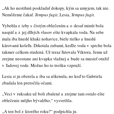
,,Ak ho nestihnú poskladať dokopy, kým sa umyjem, tak nie.
Nemôžeme čakať.
Tempus fugit
, Lesia,
Tempus fugit.
Vybehla z izby s čistým oblečením a o desať minút bola
naspäť a z jej dlhých vlasov ešte kvapkala voda. Na sebe
mala iba hnedé khaki nohavice, biele tielko a hnedú
károvanú košeľu. Drkotala zubami, keďže voda v sprche bola
takmer celkom studená. Už teraz ľutovala Viktora. Jemu už
zrejme neostane ani kvapka vlažnej a bude sa musieť otužiť
v ľadovej vode. Možno ho to trošku vzpruží.
Lesia si ju obzrela a iba sa uškrnula, no keď to Gabriela
zbadala len pretočila očami.
,,Veci v ruksaku už boli zbalené a zrejme tam ostalo ešte
oblečenie môjho bývalého,“ vysvetlila.
,,A ten bol z ktorého roku?“ podpichla ju.