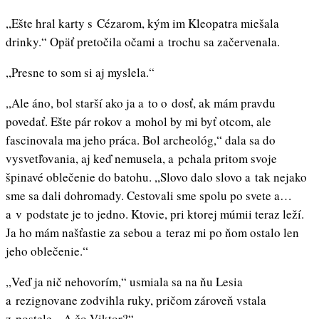
,,Ešte hral karty s Cézarom, kým im Kleopatra miešala
drinky.“ Opäť pretočila očami a trochu sa začervenala.
,,Presne to som si aj myslela.“
,,Ale áno, bol starší ako ja a to o dosť, ak mám pravdu
povedať. Ešte pár rokov a mohol by mi byť otcom, ale
fascinovala ma jeho práca. Bol archeológ,“ dala sa do
vysvetľovania, aj keď nemusela, a pchala pritom svoje
špinavé oblečenie do batohu. ,,Slovo dalo slovo a tak nejako
sme sa dali dohromady. Cestovali sme spolu po svete a…
a v podstate je to jedno. Ktovie, pri ktorej múmii teraz leží.
Ja ho mám našťastie za sebou a teraz mi po ňom ostalo len
jeho oblečenie.“
,,Veď ja nič nehovorím,“ usmiala sa na ňu Lesia
a rezignovane zodvihla ruky, pričom zároveň vstala
z postele. ,,A čo Viktor?“