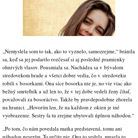
,,Nemyslela som to tak, ako to vyznelo, samozrejme,“ bránila
sa, keď sa jej podarilo rozčesať si aj posledné pramienky
ohnivých vlasov. Pousmiala sa. Nachádza sa v bývalom
stredovekom hrade a všetci dobre vedia, čo v stredoveku
robili s bosorkami. Ona síce bosorka nie je, no vie viac ako
bežný smrteľník a už len to, že v tej dobe vedeli ženy čítať,
považovali za bosoráctvo. Takže by pravdepodobne zhorela
na hranici. ,,Hovorím len, že na každom z okien je iné
vyobrazenie. Sestry ťa tu zrejme ubytovali úplnou náhodou.“
,,Po tom, čo nám povedala matka predstavená, tomu ani
náhodou neverím. To určite nie. Ona to vedela, musela to