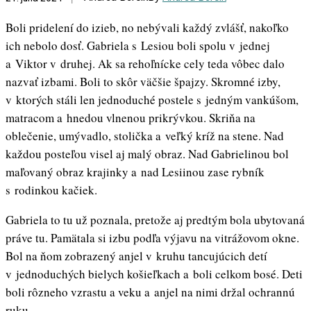
Boli pridelení do izieb, no nebývali každý zvlášť, nakoľko
ich nebolo dosť. Gabriela s Lesiou boli spolu v jednej
a Viktor v druhej. Ak sa rehoľnícke cely teda vôbec dalo
nazvať izbami. Boli to skôr väčšie špajzy. Skromné izby,
v ktorých stáli len jednoduché postele s jedným vankúšom,
matracom a hnedou vlnenou prikrývkou. Skriňa na
oblečenie, umývadlo, stolička a veľký kríž na stene. Nad
každou posteľou visel aj malý obraz. Nad Gabrielinou bol
maľovaný obraz krajinky a nad Lesiinou zase rybník
s rodinkou kačiek.
Gabriela to tu už poznala, pretože aj predtým bola ubytovaná
práve tu. Pamätala si izbu podľa výjavu na vitrážovom okne.
Bol na ňom zobrazený anjel v kruhu tancujúcich detí
v jednoduchých bielych košieľkach a boli celkom bosé. Deti
boli rôzneho vzrastu a veku a anjel na nimi držal ochrannú
ruku.