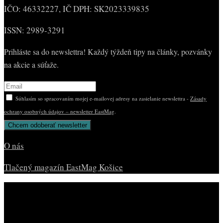
IČO: 46332227, IČ DPH: SK2023339835
ISSN: 2989-3291
Prihláste sa do newslettra! Každý týždeň tipy na články, pozvánky
na akcie a súťaže.
Súhlasím so spracovaním mojej e-mailovej adresy na zasielanie newslettra -
Zásady
ochrany osobných údajov – newsletter EastMag
.
O nás
Tlačený magazín EastMag Košice