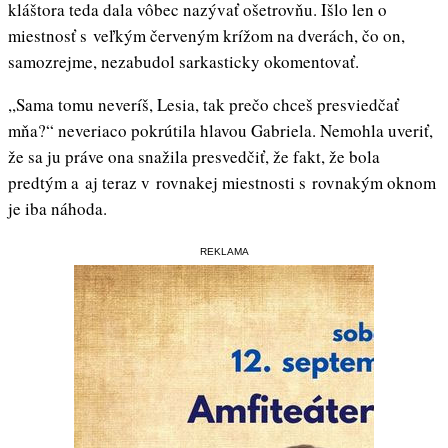
kláštora teda dala vôbec nazývať ošetrovňu. Išlo len o
miestnosť s veľkým červeným krížom na dverách, čo on,
samozrejme, nezabudol sarkasticky okomentovať.
,,Sama tomu neveríš, Lesia, tak prečo chceš presviedčať
mňa?“ neveriaco pokrútila hlavou Gabriela. Nemohla uveriť,
že sa ju práve ona snažila presvedčiť, že fakt, že bola
predtým a aj teraz v rovnakej miestnosti s rovnakým oknom
je iba náhoda.
REKLAMA