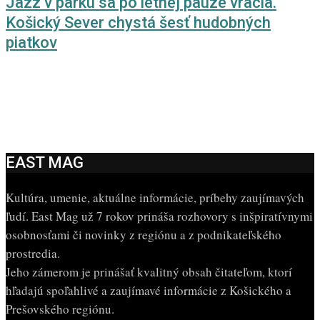
Jazz v parku sa po letnej pauze vracia.
Košický Sever chystá šesť hudobných
piatkov
EAST MAG
Kultúra, umenie, aktuálne informácie, príbehy zaujímavých
ľudí. East Mag už 7 rokov prináša rozhovory s inšpiratívnymi
osobnosťami či novinky z regiónu a z podnikateľského
prostredia.
Jeho zámerom je prinášať kvalitný obsah čitateľom, ktorí
hľadajú spoľahlivé a zaujímavé informácie z Košického a
Prešovského regiónu.