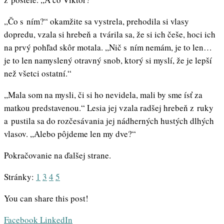
,,Čo s ním?“ okamžite sa vystrela, prehodila si vlasy
dopredu, vzala si hrebeň a tvárila sa, že si ich češe, hoci ich
na prvý pohľad skôr motala. ,,Nič s ním nemám, je to len…
je to len namyslený otravný snob, ktorý si myslí, že je lepší
než všetci ostatní.“
,,Mala som na mysli, či si ho nevidela, mali by sme ísť za
matkou predstavenou.“ Lesia jej vzala radšej hrebeň z ruky
a pustila sa do rozčesávania jej nádherných hustých dlhých
vlasov. ,,Alebo pôjdeme len my dve?“
Pokračovanie na ďalšej strane.
Stránky:
1
3
4
5
You can share this post!
Whatsapp
Share
Print
Facebook
LinkedIn