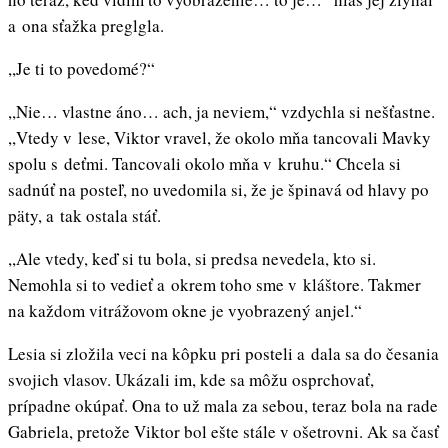
a ona sťažka preglgla.
,,Je ti to povedomé?“
,,Nie… vlastne áno… ach, ja neviem,“ vzdychla si nešťastne.
,,Vtedy v lese, Viktor vravel, že okolo mňa tancovali Mavky
spolu s deťmi. Tancovali okolo mňa v kruhu.“ Chcela si
sadnúť na posteľ, no uvedomila si, že je špinavá od hlavy po
päty, a tak ostala stáť.
,,Ale vtedy, keď si tu bola, si predsa nevedela, kto si.
Nemohla si to vedieť a okrem toho sme v kláštore. Takmer
na každom vitrážovom okne je vyobrazený anjel.“
Lesia si zložila veci na kôpku pri posteli a dala sa do česania
svojich vlasov. Ukázali im, kde sa môžu osprchovať,
prípadne okúpať. Ona to už mala za sebou, teraz bola na rade
Gabriela, pretože Viktor bol ešte stále v ošetrovni. Ak sa časť