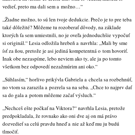
vedieť, preto ma dali sem a možno…“
,,Žiadne možno, to sú len tvoje dedukcie. Prečo je to pre teba
také dôležité? Môžeme tu rozoberať dôvody, na základe
ktorých ťa sem umiestnili, no je oveľa jednoduchšie vypočuť
si originál.“ Lesia odložila hrebeň a navrhla: ,,Mali by sme
ísť za ňou, pretože je asi jediná kompetentná o tom hovoriť.
Inak obe nezaspíme, lebo neviem ako ty, ale ja po tomto
všetkom bez odpovedí nezažmúrim ani oko.“
,,Súhlasím,“ horlivo prikývla Gabriela a chcela sa rozbehnúť,
no vtom sa zarazila a pozrela sa na seba. ,,Chce to najprv dať
sa do gala a potom môžeme začať výsluch.“
,,Nechceš ešte počkať na Viktora?“ navrhla Lesia, pretože
predpokladala, že rovnako ako oni dve aj on má právo
dozvedieť sa celú pravdu hneď a nie až keď mu ju budú
tlmočiť.