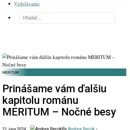
Vzdelávanie
MERITUM
Prinášame vám ďalšiu
kapitolu románu
MERITUM – Nočné besy
By
Andrea Bercik
-
21. júna 2024