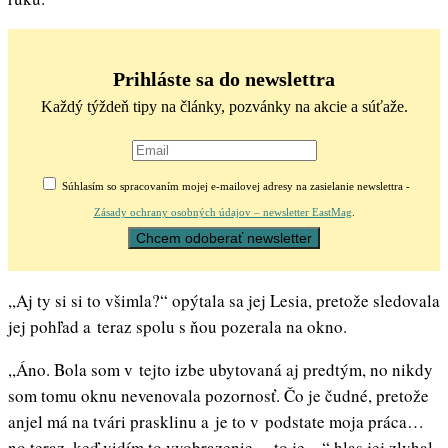
Prihláste sa do newslettra
Každý týždeň tipy na články, pozvánky na akcie a súťaže.
Súhlasím so spracovaním mojej e-mailovej adresy na zasielanie newslettra -
Zásady ochrany osobných údajov – newsletter EastMag
.
,,Aj ty si si to všimla?“ opýtala sa jej Lesia, pretože sledovala
jej pohľad a teraz spolu s ňou pozerala na okno.
,,Áno. Bola som v tejto izbe ubytovaná aj predtým, no nikdy
som tomu oknu nevenovala pozornosť. Čo je čudné, pretože
anjel má na tvári prasklinu a je to v podstate moja práca…
no teraz, keď vidím to vyobrazenie… to je…“ hlas jej zlyhal