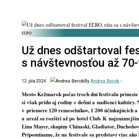
EĽRO
Už dnes odštartoval fes
s návštevnosťou až 70-t
By
Andrea Bercik
-
12. júla 2024
Mesto Kežmarok počas troch dní festivalu prinesie
si však prídu aj rodiny s deťmi a nadšenci kultúry.
v priemere 120 remeselníkov, 1 200 účinkujúcich a 
a areál sa rozšíri až po hotel Club. K najznámejší
Lina Mayer, skupiny Chinaski, Gladiator, Duchoňov
Pripomíname, že na festivale sa predstaví viac ako 