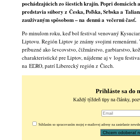
pochádzajúcich zo šiestich krajín. Popri domácich 
predstavia súbory z Česka, Poľska, Srbska a Talian
zaužívaným spôsobom – na dennú a večernú časť.
Po minulom roku, keď bol festival venovaný Kysucia
Liptovu. Región Liptov je známy svojimi remenármi. 
príbuzné ako ševcovstvo, čižmárstvo, garbiarstvo, kož
charakteristické pre Liptov, nájdeme aj v logu festiva
na EĽRO, patrí Liberecký región z Čiech.
Prihláste sa do 
Každý týždeň tipy na články, poz
Súhlasím so spracovaním mojej e-mailovej adresy na zasielanie newsle