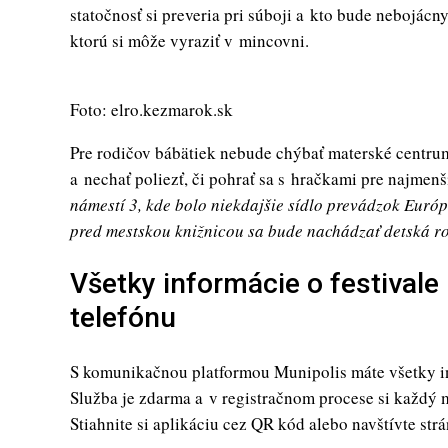
statočnosť si preveria pri súboji a kto bude nebojácn
ktorú si môže vyraziť v mincovni.
Foto: elro.kezmarok.sk
Pre rodičov bábätiek nebude chýbať materské centrum
a nechať poliezť, či pohrať sa s hračkami pre najmen
námestí 3, kde bolo niekdajšie sídlo prevádzok Euró
pred mestskou knižnicou sa bude nachádzať detská r
Všetky informácie o festival
telefónu
S komunikačnou platformou Munipolis máte všetky i
Služba je zdarma a v registračnom procese si každý m
Stiahnite si aplikáciu cez QR kód alebo navštívte s