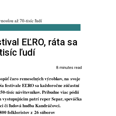
tival EĽRO, ráta sa
isíc ľudí
8 minutes read
 opäť čaro remeselných výrobkov, na svoje
Na festivale EĽRO sa každoročne zúčastní
50-tisíc návštevníkov. Pribudne viac pódií
m vystupujúcim patrí reper Separ, speváčka
ci či ľudová hudba Kandráčovci.
800 folkloristov z 26 súborov