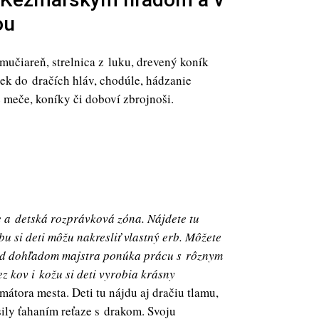
ou
mučiareň, strelnica z luku, drevený koník
čiek do dračích hláv, chodúle, hádzanie
meče, koníky či doboví zbrojnoši.
e a detská rozprávková zóna. Nájdete tu
u si deti môžu nakresliť vlastný erb. Môžete
á pod dohľadom majstra ponúka prácu s rôznym
 kov i kožu si deti vyrobia krásny
mátora mesta. Deti tu nájdu aj dračiu tlamu,
ily ťahaním reťaze s drakom. Svoju