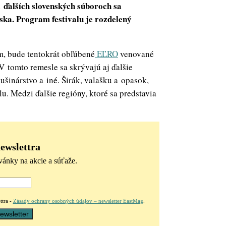
a ďalších slovenských súboroch sa
ska. Program festivalu je rozdelený
m, bude tentokrát obľúbené
EĽRO
venované
V tomto remesle sa skrývajú aj ďalšie
ušinárstvo a iné. Širák, valašku a opasok,
lu. Medzi ďalšie regióny, ktoré sa predstavia
newslettra
vánky na akcie a súťaže.
ttra -
Zásady ochrany osobných údajov – newsletter EastMag
.