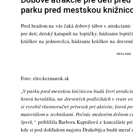
parku pred mestskou knižnic
Pred hradom na vás čaká dobový tábor s atrakciami: 
pre deti, detský katapult na loptičky, hádzanie lopti
krúžkov na jednorožca, hádzanie krúžkov na drevené 
REKLAMA
Foto: elro.kezmarok.sk
„V parku pred mestskou knižnicou budú štyri atrakci
hravú heraldiku, na drevených podložkách v tvare erb
si vyrobiť vlastnoručný prívesok pri aktivite, ktor
materiálom a technikami. Počnúc medeným drôtom cez
šperk,“
priblížila Barbora Kaprálová z kancelárie pri
kde si pod dohľadom majstra Drakobijca budú merať s