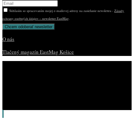
Súhlasím so spracovaním mojej e-mailovej adresy na zasielanie newslettra -
Zásady
ochrany osobných údajov – newsletter EastMag
.
O nás
Tlačený magazín EastMag Košice
© Copyright EAST MAG.