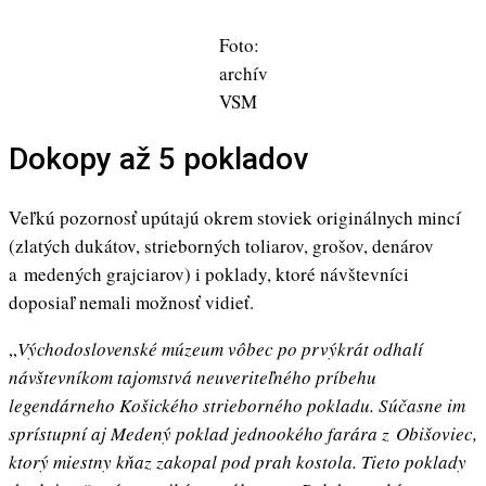
Foto:
archív
VSM
Dokopy až 5 pokladov
Veľkú pozornosť upútajú okrem stoviek originálnych mincí
(zlatých dukátov, strieborných toliarov, grošov, denárov
a medených grajciarov) i poklady, ktoré návštevníci
doposiaľ nemali možnosť vidieť.
„
Východoslovenské múzeum vôbec po prvýkrát odhalí
návštevníkom tajomstvá neuveriteľného príbehu
legendárneho Košického strieborného pokladu. Súčasne im
sprístupní aj Medený poklad jednookého farára z Obišoviec,
ktorý miestny kňaz zakopal pod prah kostola. Tieto poklady