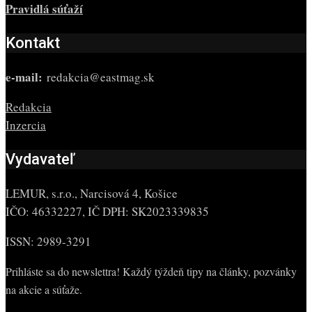
Pravidlá súťaží
Kontakt
e-mail:
redakcia@eastmag.sk
Redakcia
Inzercia
Vydavateľ
LEMUR, s.r.o., Narcisová 4, Košice
IČO: 46332227, IČ DPH: SK2023339835
ISSN: 2989-3291
Prihláste sa do newslettra! Každý týždeň tipy na články, pozvánky
na akcie a súťaže.