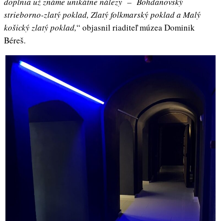
doplnia už známe unikátne nálezy – Bohdanovský
strieborno-zlatý poklad, Zlatý folkmarský poklad a Malý
košický zlatý poklad,
“ objasnil riaditeľ múzea Dominik
Béreš.