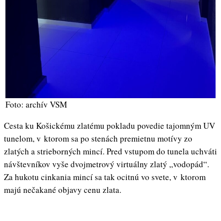
Foto: archív VSM
Cesta ku Košickému zlatému pokladu povedie tajomným UV
tunelom, v ktorom sa po stenách premietnu motívy zo
zlatých a strieborných mincí. Pred vstupom do tunela uchváti
návštevníkov vyše dvojmetrový virtuálny zlatý „vodopád“.
Za hukotu cinkania mincí sa tak ocitnú vo svete, v ktorom
majú nečakané objavy cenu zlata.