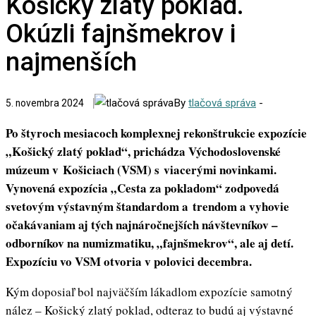
Košický zlatý poklad.
Okúzli fajnšmekrov i
najmenších
By
tlačová správa
-
5. novembra 2024
Po štyroch mesiacoch komplexnej rekonštrukcie expozície
„Košický zlatý poklad“, prichádza Východoslovenské
múzeum v Košiciach (VSM) s viacerými novinkami.
Vynovená expozícia „Cesta za pokladom“ zodpovedá
svetovým výstavným štandardom a trendom a vyhovie
očakávaniam aj tých najnáročnejších návštevníkov –
odborníkov na numizmatiku, „fajnšmekrov“, ale aj detí.
Expozíciu vo VSM otvoria v polovici decembra.
Kým doposiaľ bol najväčším lákadlom expozície samotný
nález – Košický zlatý poklad, odteraz to budú aj výstavné