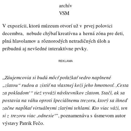
archív
VSM
V expozícii, ktorú múzeum otvorí už v prvej polovici
decembra, nebude chýbať kreatívna a herná zóna pre deti,
plná hlavolamov a rôznorodých netradičných úloh a
pribudnú aj nevšedné interaktívne prvky.
REKLAMA
„
Záujemcovia si budú môcť poťažkať vedro naplnené
„zlatou“ rudou a zistiť na vlastnej koži jeho hmotnosť. ,Cesta
za pokladomʻ“ tiež vyváži návštevníkov zlatom. Stačí, ak sa
postavia na váhu oproti špeciálnemu trezoru, ktorý sa ihneď
začne napĺňať virtuálnymi zlatými tehlami. Kto viac váži, ten
si z trezoru viac ,odnesieʻ
“, poznamenáva s úsmevom autor
výstavy Patrik Fečo.