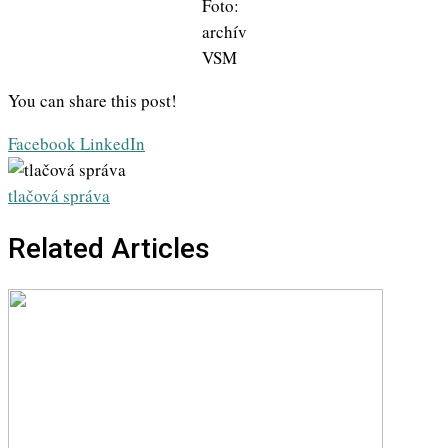
Foto:
archív
VSM
You can share this post!
Whatsapp
Share
Print
Facebook
LinkedIn
via
Email
tlačová správa
Related Articles