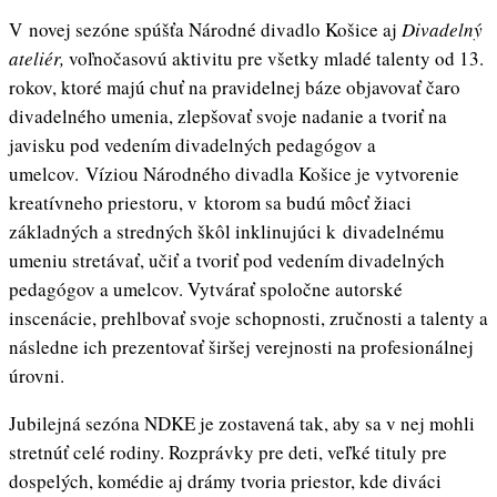
V novej sezóne spúšťa Národné divadlo Košice aj
Divadelný
ateliér,
voľnočasovú aktivitu pre všetky mladé talenty od 13.
rokov, ktoré majú chuť na pravidelnej báze objavovať čaro
divadelného umenia, zlepšovať svoje nadanie a tvoriť na
javisku pod vedením divadelných pedagógov a
umelcov. Víziou Národného divadla Košice je vytvorenie
kreatívneho priestoru, v ktorom sa budú môcť žiaci
základných a stredných škôl inklinujúci k divadelnému
umeniu stretávať, učiť a tvoriť pod vedením divadelných
pedagógov a umelcov. Vytvárať spoločne autorské
inscenácie, prehlbovať svoje schopnosti, zručnosti a talenty a
následne ich prezentovať širšej verejnosti na profesionálnej
úrovni.
Jubilejná sezóna NDKE je zostavená tak, aby sa v nej mohli
stretnúť celé rodiny. Rozprávky pre deti, veľké tituly pre
dospelých, komédie aj drámy tvoria priestor, kde diváci