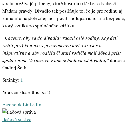
spolu prežívajú príbehy, ktoré hovoria o láske, odvahe či
hľadaní pravdy. Divadlo tak posilňuje to, čo je pre rodinu aj
komunitu najdôležitejšie – pocit spolupatričnosti a bezpečia,
ktorý vzniká zo spoločného zážitku.
„Chceme, aby sa do divadla vracali celé rodiny. Aby deti
zažili prvý kontakt s javiskom ako niečo krásne a
inšpiratívne a aby rodičia či starí rodičia mali dôvod prísť
spolu s nimi. Veríme, že v tom je budúcnosť divadla,“
dodáva
Ondrej Šoth.
Stránky:
1
You can share this post!
Whatsapp
Share
Print
Facebook
LinkedIn
via
Email
tlačová správa