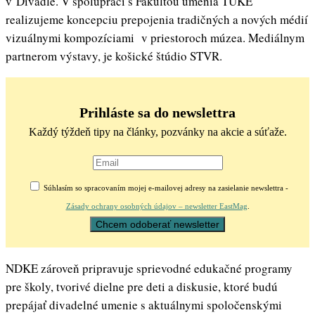
v Divadle. V spolupráci s Fakultou umenia TUKE
realizujeme koncepciu prepojenia tradičných a nových médií
vizuálnymi kompozíciami v priestoroch múzea. Mediálnym
partnerom výstavy, je košické štúdio STVR.
Prihláste sa do newslettra
Každý týždeň tipy na články, pozvánky na akcie a súťaže.
Súhlasím so spracovaním mojej e-mailovej adresy na zasielanie newslettra -
Zásady ochrany osobných údajov – newsletter EastMag
.
NDKE zároveň pripravuje sprievodné edukačné programy
pre školy, tvorivé dielne pre deti a diskusie, ktoré budú
prepájať divadelné umenie s aktuálnymi spoločenskými