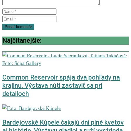
Najčítanejšie:
Common Reservoir spája dva pohľady na
krajinu. Výstava núti zastaviť sa pri
detailoch
Bardejovské Kúpele čakajú dni plné kvetov
aj histórie. Výstavu gladiol a ruží vystrieda