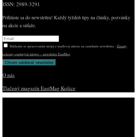
ISSN: 2989-3291
Prihláste sa do newslettra! Každý týždeň tipy na články, pozvánky
na akcie a súťaže.
Súhlasím so spracovaním mojej e-mailovej adresy na zasielanie newslettra -
Zásady
ochrany osobných údajov – newsletter EastMag
.
O nás
Tlačený magazín EastMag Košice