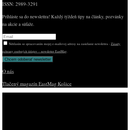
ISSN: 2989-3291
Prihláste sa do newslettra! Každý týždeň tipy na články, pozvánky
na akcie a súťaže.
Súhlasím so spracovaním mojej e-mailovej adresy na zasielanie newslettra -
Zásady
ochrany osobných údajov – newsletter EastMag
.
O nás
Tlačený magazín EastMag Košice