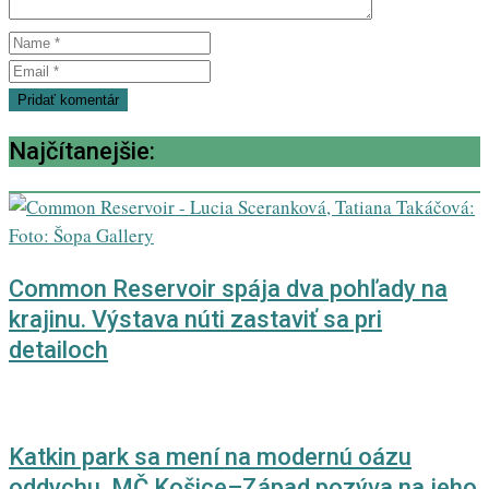
Najčítanejšie:
Common Reservoir spája dva pohľady na
krajinu. Výstava núti zastaviť sa pri
detailoch
Katkin park sa mení na modernú oázu
oddychu. MČ Košice–Západ pozýva na jeho