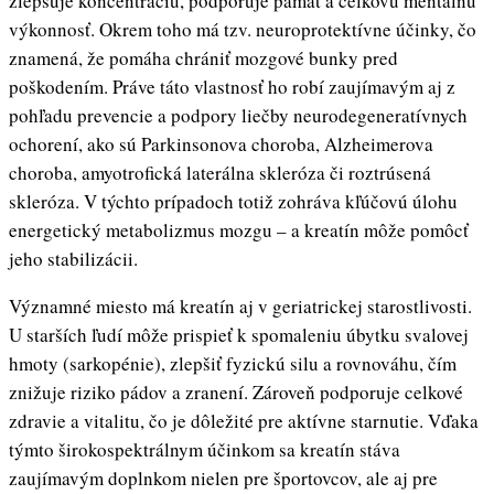
zlepšuje koncentráciu, podporuje pamäť a celkovú mentálnu
výkonnosť. Okrem toho má tzv. neuroprotektívne účinky, čo
znamená, že pomáha chrániť mozgové bunky pred
poškodením. Práve táto vlastnosť ho robí zaujímavým aj z
pohľadu prevencie a podpory liečby neurodegeneratívnych
ochorení, ako sú Parkinsonova choroba, Alzheimerova
choroba, amyotrofická laterálna skleróza či roztrúsená
skleróza. V týchto prípadoch totiž zohráva kľúčovú úlohu
energetický metabolizmus mozgu – a kreatín môže pomôcť
jeho stabilizácii.
Významné miesto má kreatín aj v geriatrickej starostlivosti.
U starších ľudí môže prispieť k spomaleniu úbytku svalovej
hmoty (sarkopénie), zlepšiť fyzickú silu a rovnováhu, čím
znižuje riziko pádov a zranení. Zároveň podporuje celkové
zdravie a vitalitu, čo je dôležité pre aktívne starnutie. Vďaka
týmto širokospektrálnym účinkom sa kreatín stáva
zaujímavým doplnkom nielen pre športovcov, ale aj pre