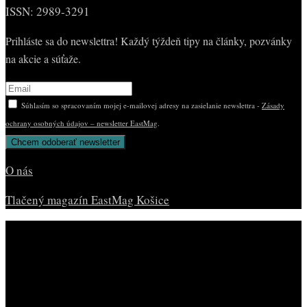
ISSN: 2989-3291
Prihláste sa do newslettra! Každý týždeň tipy na články, pozvánky
na akcie a súťaže.
Súhlasím so spracovaním mojej e-mailovej adresy na zasielanie newslettra -
Zásady
ochrany osobných údajov – newsletter EastMag
.
O nás
Tlačený magazín EastMag Košice