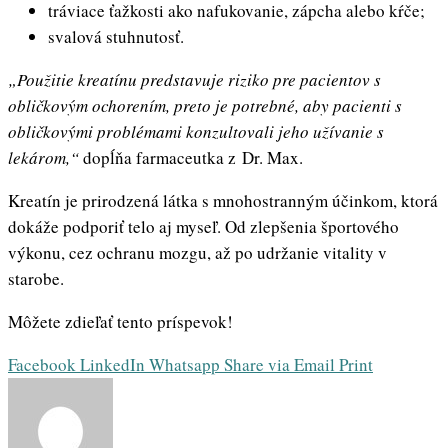
tráviace ťažkosti ako nafukovanie, zápcha alebo kŕče;
svalová stuhnutosť.
„Použitie kreatínu predstavuje riziko pre pacientov s
obličkovým ochorením, preto je potrebné, aby pacienti s
obličkovými problémami konzultovali jeho užívanie s
lekárom,“
dopĺňa farmaceutka z Dr. Max.
Kreatín je prirodzená látka s mnohostranným účinkom, ktorá
dokáže podporiť telo aj myseľ. Od zlepšenia športového
výkonu, cez ochranu mozgu, až po udržanie vitality v
starobe.
Môžete zdieľať tento príspevok!
Facebook
LinkedIn
Whatsapp
Share via Email
Print