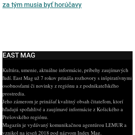
za tým musia byť horúčavy
EAST MAG
Kultúra, umenie, aktuálne informácie, príbehy zaujímavých
ľudí. East Mag už 7 rokov prináša rozhovory s inšpiratívnymi
osobnosťami či novinky z regiónu a z podnikateľského
prostredia.
Jeho zámerom je prinášať kvalitný obsah čitateľom, ktorí
hľadajú spoľahlivé a zaujímavé informácie z Košického a
Prešovského regiónu.
Magazín je vydávaný komunikačnou agentúrou LEMUR a
vznikol na jeseň 2018 pod názvom Index Mag.