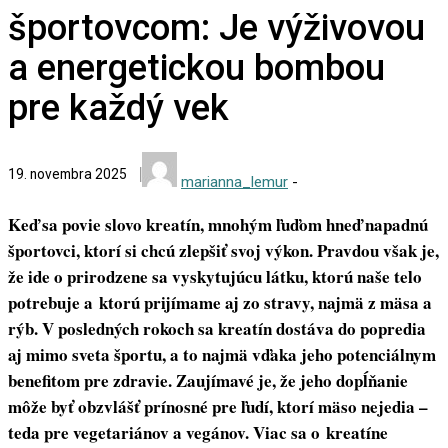
športovcom: Je výživovou
a energetickou bombou
pre každý vek
19. novembra 2025
marianna_lemur
-
Keď sa povie slovo kreatín, mnohým ľuďom hneď napadnú
športovci, ktorí si chcú zlepšiť svoj výkon. Pravdou však je,
že ide o prirodzene sa vyskytujúcu látku, ktorú naše telo
potrebuje a ktorú prijímame aj zo stravy, najmä z mäsa a
rýb. V posledných rokoch sa kreatín dostáva do popredia
aj mimo sveta športu, a to najmä vďaka jeho potenciálnym
benefitom pre zdravie. Zaujímavé je, že jeho dopĺňanie
môže byť obzvlášť prínosné pre ľudí, ktorí mäso nejedia –
teda pre vegetariánov a vegánov. Viac sa o kreatíne