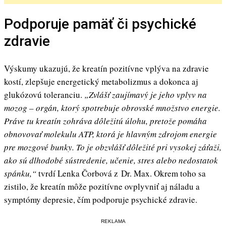
Podporuje pamäť či psychické
zdravie
Výskumy ukazujú, že kreatín pozitívne vplýva na zdravie
kostí, zlepšuje energetický metabolizmus a dokonca aj
glukózovú toleranciu.
„Zvlášť zaujímavý je jeho vplyv na
mozog – orgán, ktorý spotrebuje obrovské množstvo energie.
Práve tu kreatín zohráva dôležitú úlohu, pretože pomáha
obnovovať molekulu ATP, ktorá je hlavným zdrojom energie
pre mozgové bunky. To je obzvlášť dôležité pri vysokej záťaži,
ako sú dlhodobé sústredenie, učenie, stres alebo nedostatok
spánku,“
tvrdí Lenka Čorbová z Dr. Max. Okrem toho sa
zistilo, že kreatín môže pozitívne ovplyvniť aj náladu a
symptómy depresie, čím podporuje psychické zdravie.
REKLAMA