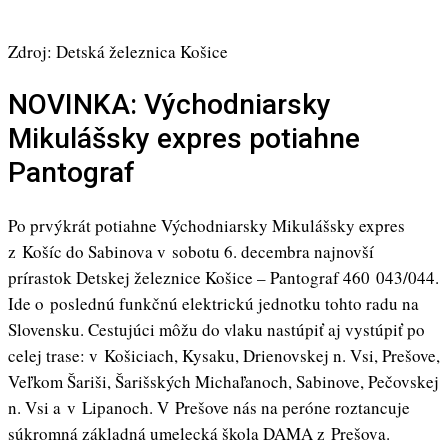
Zdroj: Detská železnica Košice
NOVINKA: Východniarsky
Mikulášsky expres potiahne
Pantograf
Po prvýkrát potiahne Východniarsky Mikulášsky expres
z Košíc do Sabinova v sobotu 6. decembra najnovší
prírastok Detskej železnice Košice – Pantograf 460 043/044.
Ide o poslednú funkčnú elektrickú jednotku tohto radu na
Slovensku. Cestujúci môžu do vlaku nastúpiť aj vystúpiť po
celej trase: v Košiciach, Kysaku, Drienovskej n. Vsi, Prešove,
Veľkom Šariši, Šarišských Michaľanoch, Sabinove, Pečovskej
n. Vsi a v Lipanoch. V Prešove nás na peróne roztancuje
súkromná základná umelecká škola DAMA z Prešova.