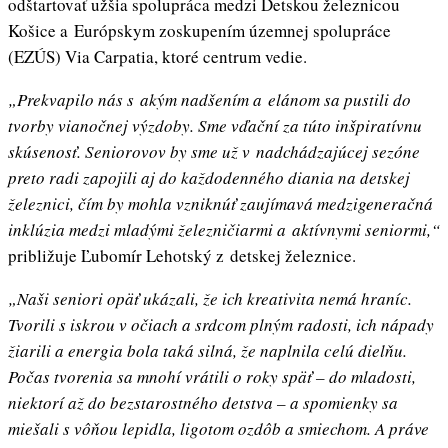
odštartovať užšia spolupráca medzi Detskou železnicou
Košice a Európskym zoskupením územnej spolupráce
(EZÚS) Via Carpatia, ktoré centrum vedie.
„Prekvapilo nás s akým nadšením a elánom sa pustili do
tvorby vianočnej výzdoby. Sme vďační za túto inšpiratívnu
skúsenosť. Seniorovov by sme už v nadchádzajúcej sezóne
preto radi zapojili aj do každodenného diania na detskej
železnici, čím by mohla vzniknúť zaujímavá medzigeneračná
inklúzia medzi mladými železničiarmi a aktívnymi seniormi,“
približuje Ľubomír Lehotský z detskej železnice.
„Naši seniori opäť ukázali, že ich kreativita nemá hraníc.
Tvorili s iskrou v očiach a srdcom plným radosti, ich nápady
žiarili a energia bola taká silná, že naplnila celú dielňu.
Počas tvorenia sa mnohí vrátili o roky späť – do mladosti,
niektorí až do bezstarostného detstva – a spomienky sa
miešali s vôňou lepidla, ligotom ozdôb a smiechom. A práve