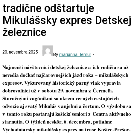
tradične odštartuje
Mikulášsky expres Detskej
železnice
20. novembra 2025
By
marianna_lemur
-
Najmenší návštevníci detskej železnice a ich rodičia sa už
nevedia dočkať najčarovnejších jázd roka – mikulášskych
expresov. Vykurovaný historický parný vlak vypravia
dobrovoľníci už v sobotu 29. novembra z Čermeľa.
Storočnými vagónikmi sa okrem verných cestujúcich
odvezie aj svätý Mikuláš s anjelmi a čertom. O výzdobu sa
v tomto roku postarajú košickí seniori z Centra aktívneho
starnutia. O týždeň neskôr, 6. decembra, potiahne
Východniarsky mikulášsky expres na trase Košice-Prešov-