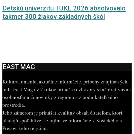
Detskú univerzitu TUKE 2026 absolvovalo
takmer 300 žiakov základných škôl
EAST MAG
Kultúra, umenie, aktuálne informácie, príbehy zaujímavých
ľudí. East Mag už 7 rokov prináša rozhovory s inšpiratívnymi
osobnosťami či novinky z regiónu a z podnikateľského
prostredia.
Jeho zámerom je prinášať kvalitný obsah čitateľom, ktorí
hľadajú spoľahlivé a zaujímavé informácie z Košického a
Prešovského regiónu.