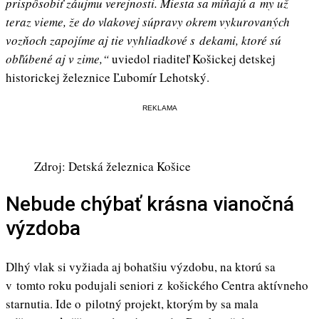
prispôsobiť záujmu verejnosti. Miesta sa míňajú a my už
teraz vieme, že do vlakovej súpravy okrem vykurovaných
vozňoch zapojíme aj tie vyhliadkové s dekami, ktoré sú
obľúbené aj v zime,“
uviedol riaditeľ Košickej detskej
historickej železnice Ľubomír Lehotský.
REKLAMA
Zdroj: Detská železnica Košice
Nebude chýbať krásna vianočná
výzdoba
Dlhý vlak si vyžiada aj bohatšiu výzdobu, na ktorú sa
v tomto roku podujali seniori z košického Centra aktívneho
starnutia. Ide o pilotný projekt, ktorým by sa mala