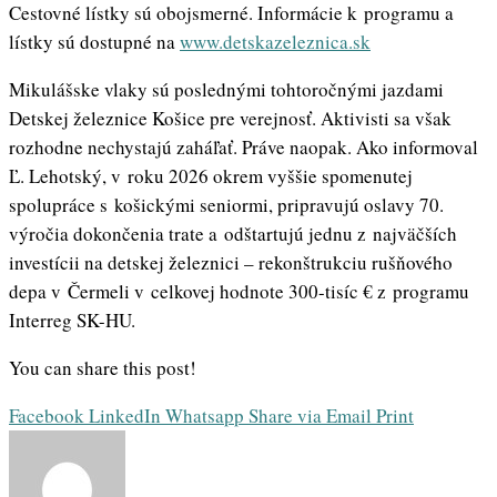
Cestovné lístky sú obojsmerné. Informácie k programu a
lístky sú dostupné na
www.detskazeleznica.sk
Mikulášske vlaky sú poslednými tohtoročnými jazdami
Detskej železnice Košice pre verejnosť. Aktivisti sa však
rozhodne nechystajú zaháľať. Práve naopak. Ako informoval
Ľ. Lehotský, v roku 2026 okrem vyššie spomenutej
spolupráce s košickými seniormi, pripravujú oslavy 70.
výročia dokončenia trate a odštartujú jednu z najväčších
investícii na detskej železnici – rekonštrukciu rušňového
depa v Čermeli v celkovej hodnote 300-tisíc € z programu
Interreg SK-HU.
You can share this post!
Facebook
LinkedIn
Whatsapp
Share via Email
Print