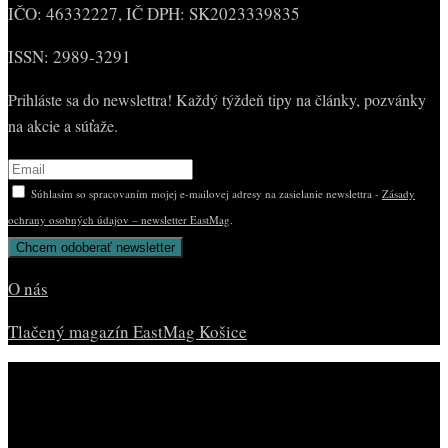
IČO: 46332227, IČ DPH: SK2023339835
ISSN: 2989-3291
Prihláste sa do newslettra! Každý týždeň tipy na články, pozvánky
na akcie a súťaže.
Súhlasím so spracovaním mojej e-mailovej adresy na zasielanie newslettra -
Zásady
ochrany osobných údajov – newsletter EastMag
.
O nás
Tlačený magazín EastMag Košice