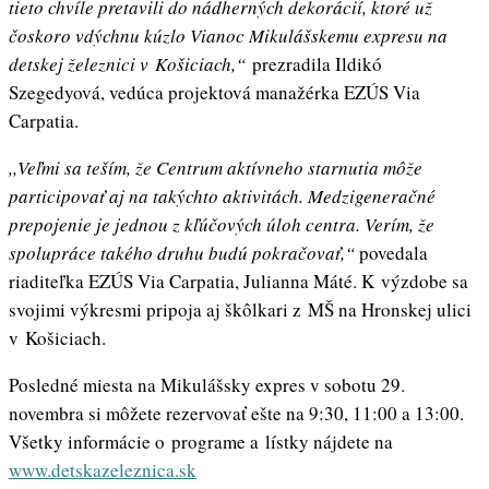
tieto chvíle pretavili do nádherných dekorácií, ktoré už
čoskoro vdýchnu kúzlo Vianoc Mikulášskemu expresu na
detskej železnici v Košiciach,“
prezradila Ildikó
Szegedyová, vedúca projektová manažérka EZÚS Via
Carpatia.
,,Veľmi sa teším, že Centrum aktívneho starnutia môže
participovať aj na takýchto aktivitách. Medzigeneračné
prepojenie je jednou z kľúčových úloh centra. Verím, že
spolupráce takého druhu budú pokračovať,“
povedala
riaditeľka EZÚS Via Carpatia, Julianna Máté. K výzdobe sa
svojimi výkresmi pripoja aj škôlkari z MŠ na Hronskej ulici
v Košiciach.
Posledné miesta na Mikulášsky expres v sobotu 29.
novembra si môžete rezervovať ešte na 9:30, 11:00 a 13:00.
Všetky informácie o programe a lístky nájdete na
www.detskazeleznica.sk