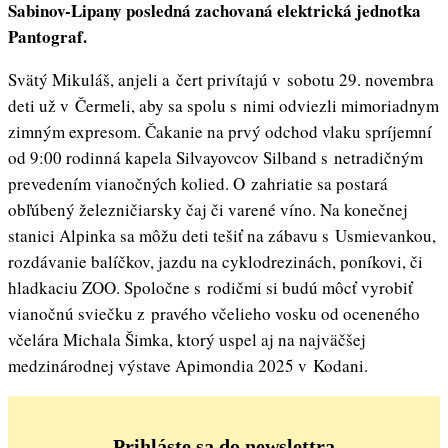
Sabinov-Lipany posledná zachovaná elektrická jednotka
Pantograf.
Svätý Mikuláš, anjeli a čert privítajú v sobotu 29. novembra
deti už v Čermeli, aby sa spolu s nimi odviezli mimoriadnym
zimným expresom. Čakanie na prvý odchod vlaku spríjemní
od 9:00 rodinná kapela Silvayovcov Silband s netradičným
prevedením vianočných kolied. O zahriatie sa postará
obľúbený železničiarsky čaj či varené víno. Na konečnej
stanici Alpinka sa môžu deti tešiť na zábavu s Usmievankou,
rozdávanie balíčkov, jazdu na cyklodrezinách, poníkovi, či
hladkaciu ZOO. Spoločne s rodičmi si budú môcť vyrobiť
vianočnú sviečku z pravého včelieho vosku od oceneného
včelára Michala Šimka, ktorý uspel aj na najväčšej
medzinárodnej výstave Apimondia 2025 v Kodani.
Prihláste sa do newslettra