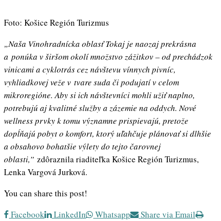
Foto: Košice Región Turizmus
„Naša Vinohradnícka oblasť Tokaj je naozaj prekrásna
a ponúka v širšom okolí množstvo zážitkov – od prechádzok
vinicami a cyklotrás cez návštevu vínnych pivníc,
vyhliadkovej veže v tvare suda či podujatí v celom
mikroregióne. Aby si ich návštevníci mohli užiť naplno,
potrebujú aj kvalitné služby a zázemie na oddych. Nové
wellness prvky k tomu významne prispievajú, pretože
dopĺňajú pobyt o komfort, ktorý uľahčuje plánovať si dlhšie
a obsahovo bohatšie výlety do tejto čarovnej
oblasti,”
zdôraznila riaditeľka Košice Región Turizmus,
Lenka Vargová Jurková.
You can share this post!
Facebook
LinkedIn
Whatsapp
Share via Email