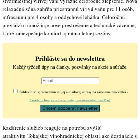
štvormiestnej vírivej vani výrazné celoročné zlepšenie. Nová
relaxačná zóna zahŕňa priestrannú vírivú vaňu pre 11 osôb,
infrasaunu pre 4 osoby a oddychové lehátka. Celoročnú
prevádzku umožňuje nové prestrešenie a technické zázemie,
ktoré zabezpečuje komfort aj mimo letnej sezóny.
Prihláste sa do newslettra
Každý týždeň tipy na články, pozvánky na akcie a súťaže.
Súhlasím so spracovaním mojej e-mailovej adresy na zasielanie newslettra -
Zásady ochrany osobných údajov – newsletter EastMag
.
Rozšírenie služieb reaguje na potrebu zvýšiť
atraktivitu Tokajskej vinohradníckej oblasti ako destinácie s