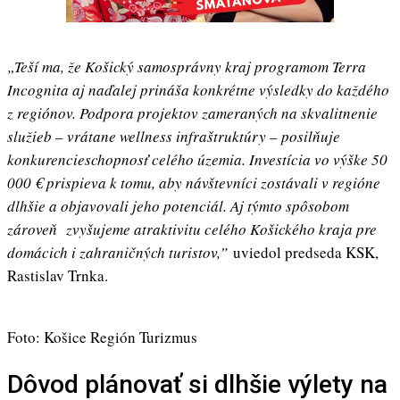
„Teší ma, že Košický samosprávny kraj programom Terra
Incognita aj naďalej prináša konkrétne výsledky do každého
z regiónov. Podpora projektov zameraných na skvalitnenie
služieb – vrátane wellness infraštruktúry – posilňuje
konkurencieschopnosť celého územia. Investícia vo výške 50
000 € prispieva k tomu, aby návštevníci zostávali v regióne
dlhšie a objavovali jeho potenciál. Aj týmto spôsobom
zároveň zvyšujeme atraktivitu celého Košického kraja pre
domácich i zahraničných turistov,”
uviedol predseda KSK,
Rastislav Trnka.
Foto: Košice Región Turizmus
Dôvod plánovať si dlhšie výlety na