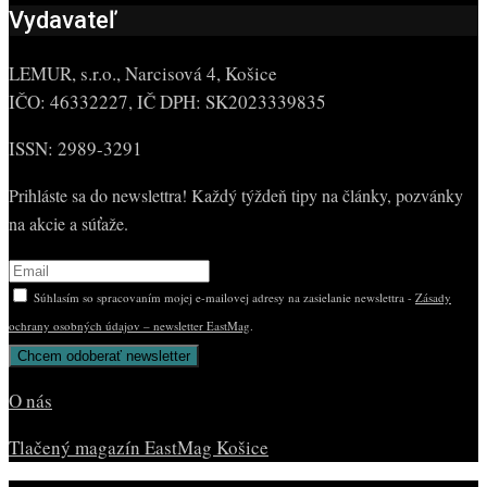
Vydavateľ
LEMUR, s.r.o., Narcisová 4, Košice
IČO: 46332227, IČ DPH: SK2023339835
ISSN: 2989-3291
Prihláste sa do newslettra! Každý týždeň tipy na články, pozvánky
na akcie a súťaže.
Súhlasím so spracovaním mojej e-mailovej adresy na zasielanie newslettra -
Zásady
ochrany osobných údajov – newsletter EastMag
.
O nás
Tlačený magazín EastMag Košice