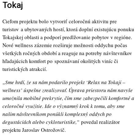
Tokaj
Cieľom projektu bolo vytvoriť celoročnú aktivitu pre
turistov a ubytovaných hostí, ktorá doplní existujúcu ponuku
Tokajskej oblasti a podporí predlžovanie pobytov v regióne.
Nové wellness zázemie rozširuje možnosti oddychu počas
všetkých ročných období a reaguje na potreby návštevníkov
hľadajúcich komfort po spoznávaní okolitých viníc či
turistických atrakcií.
„Sme hrdí, že sa nám podarilo projekt ‘Relax na Tokaji –
wellness’ úspešne zrealizovať. Úprava priestoru nám navyše
umožnila mobilné prekrytie, čím sme zabezpečili komfortné a
celoročné využitie. Ide o významný krok k tomu, aby sme
našim návštevníkom ponúkli komplexný oddych po
degustáciách alebo cykloturistike,”
povedal realizátor
projektu Jaroslav Ostrožovič.