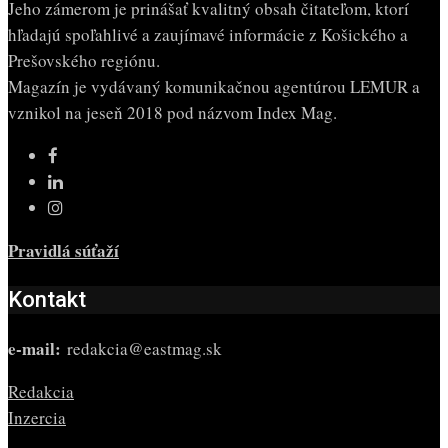
Jeho zámerom je prinášať kvalitný obsah čitateľom, ktorí
hľadajú spoľahlivé a zaujímavé informácie z Košického a
Prešovského regiónu.
Magazín je vydávaný komunikačnou agentúrou LEMUR a
vznikol na jeseň 2018 pod názvom Index Mag.
Pravidlá súťaží
Kontakt
e-mail:
redakcia@eastmag.sk
Redakcia
Inzercia