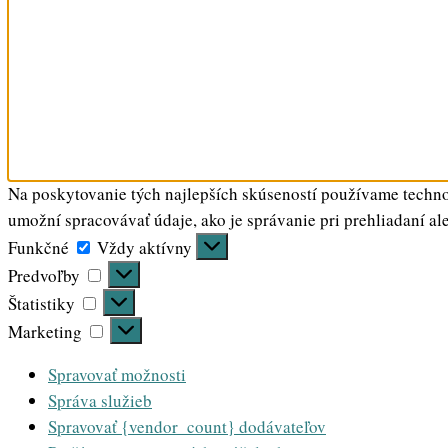
Na poskytovanie tých najlepších skúseností používame technol
umožní spracovávať údaje, ako je správanie pri prehliadaní al
Funkčné
Funkčné
Vždy aktívny
Predvoľby
Predvoľby
Štatistiky
Štatistiky
Marketing
Marketing
Spravovať možnosti
Správa služieb
Spravovať {vendor_count} dodávateľov