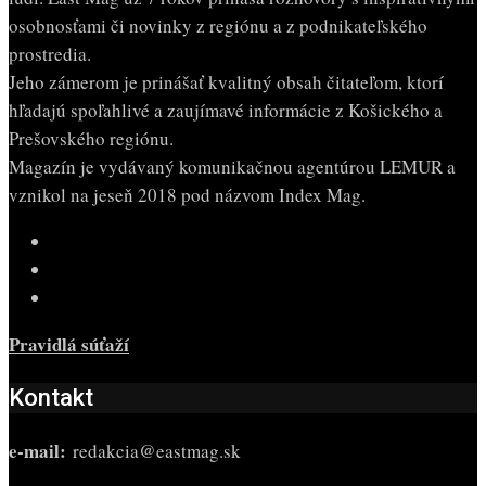
osobnosťami či novinky z regiónu a z podnikateľského
prostredia.
Jeho zámerom je prinášať kvalitný obsah čitateľom, ktorí
hľadajú spoľahlivé a zaujímavé informácie z Košického a
Prešovského regiónu.
Magazín je vydávaný komunikačnou agentúrou LEMUR a
vznikol na jeseň 2018 pod názvom Index Mag.
Pravidlá súťaží
Kontakt
e-mail:
redakcia@eastmag.sk