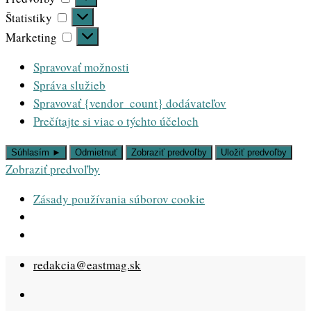
Štatistiky
Štatistiky
Marketing
Marketing
Spravovať možnosti
Správa služieb
Spravovať {vendor_count} dodávateľov
Prečítajte si viac o týchto účeloch
Súhlasím ►
Odmietnuť
Zobraziť predvoľby
Uložiť predvoľby
Zobraziť predvoľby
Zásady používania súborov cookie
Skip
redakcia@eastmag.sk
to
content