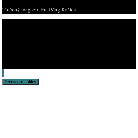
Tlačený magazín EastMag Košice
© Copyright EAST MAG.
Spravovať súhlas