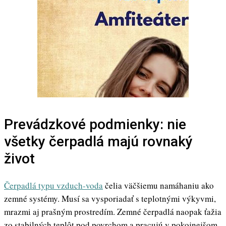
Prevádzkové podmienky: nie
všetky čerpadlá majú rovnaký
život
Čerpadlá typu vzduch-voda
čelia väčšiemu namáhaniu ako
zemné systémy. Musí sa vysporiadať s teplotnými výkyvmi,
mrazmi aj prašným prostredím. Zemné čerpadlá naopak ťažia
zo stabilných teplôt pod povrchom a pracujú v pokojnejšom