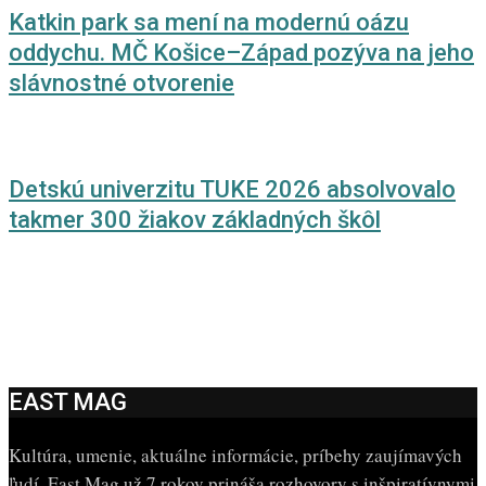
Katkin park sa mení na modernú oázu
oddychu. MČ Košice–Západ pozýva na jeho
slávnostné otvorenie
Detskú univerzitu TUKE 2026 absolvovalo
takmer 300 žiakov základných škôl
EAST MAG
Kultúra, umenie, aktuálne informácie, príbehy zaujímavých
ľudí. East Mag už 7 rokov prináša rozhovory s inšpiratívnymi