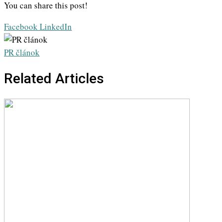
You can share this post!
Whatsapp
Share
Print
Facebook
LinkedIn
via
Email
PR článok
Related Articles