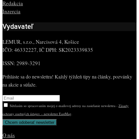
Redakcia
Inzercia
Vydavateľ
LEMUR, s.r.o., Narcisová 4, Košice
IČO: 46332227, IČ DPH: SK2023339835
ISSN: 2989-3291
Prihláste sa do newslettra! Každý týždeň tipy na články, pozvánky
na akcie a súťaže.
Súhlasím so spracovaním mojej e-mailovej adresy na zasielanie newslettra -
Zásady
ochrany osobných údajov – newsletter EastMag
.
O nás