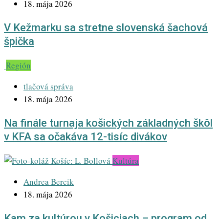
18. mája 2026
V Kežmarku sa stretne slovenská šachová
špička
Región
tlačová správa
18. mája 2026
Na finále turnaja košických základných škôl
v KFA sa očakáva 12-tisíc divákov
Kultúra
Andrea Bercik
18. mája 2026
Kam za kultúrou v Košiciach – program od