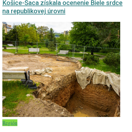
Košice-Šaca získala ocenenie Biele srdce
na republikovej úrovni
Región