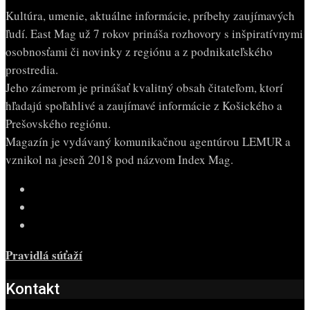
Kultúra, umenie, aktuálne informácie, príbehy zaujímavých
ľudí. East Mag už 7 rokov prináša rozhovory s inšpiratívnymi
osobnosťami či novinky z regiónu a z podnikateľského
prostredia.
Jeho zámerom je prinášať kvalitný obsah čitateľom, ktorí
hľadajú spoľahlivé a zaujímavé informácie z Košického a
Prešovského regiónu.
Magazín je vydávaný komunikačnou agentúrou LEMUR a
vznikol na jeseň 2018 pod názvom Index Mag.
Pravidlá súťaží
Kontakt