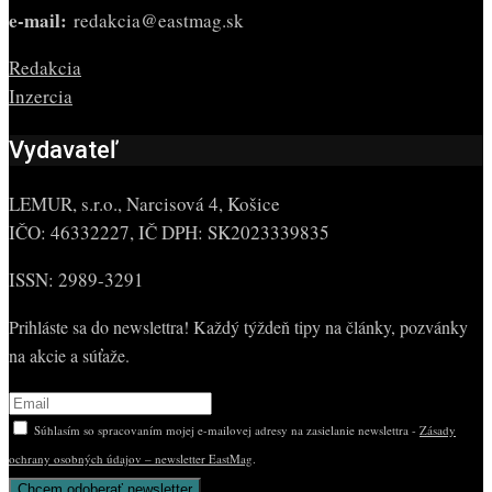
e-mail:
redakcia@eastmag.sk
Redakcia
Inzercia
Vydavateľ
LEMUR, s.r.o., Narcisová 4, Košice
IČO: 46332227, IČ DPH: SK2023339835
ISSN: 2989-3291
Prihláste sa do newslettra! Každý týždeň tipy na články, pozvánky
na akcie a súťaže.
Súhlasím so spracovaním mojej e-mailovej adresy na zasielanie newslettra -
Zásady
ochrany osobných údajov – newsletter EastMag
.