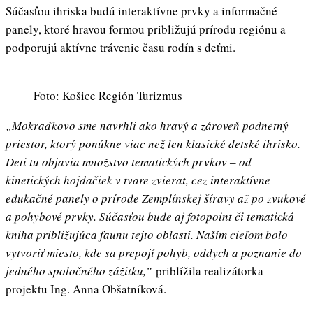
Súčasťou ihriska budú interaktívne prvky a informačné
panely, ktoré hravou formou približujú prírodu regiónu a
podporujú aktívne trávenie času rodín s deťmi.
Foto: Košice Región Turizmus
„Mokraďkovo sme navrhli ako hravý a zároveň podnetný
priestor, ktorý ponúkne viac než len klasické detské ihrisko.
Deti tu objavia množstvo tematických prvkov – od
kinetických hojdačiek v tvare zvierat, cez interaktívne
edukačné panely o prírode Zemplínskej šíravy až po zvukové
a pohybové prvky. Súčasťou bude aj fotopoint či tematická
kniha približujúca faunu tejto oblasti. Naším cieľom bolo
vytvoriť miesto, kde sa prepojí pohyb, oddych a poznanie do
jedného spoločného zážitku,”
priblížila realizátorka
projektu Ing. Anna Obšatníková.