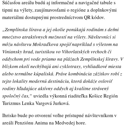
Súčasťou areálu budú aj informačné a navigačné tabule s
tipmi na výlety, zaujímavosťami o regióne a doplnkovými
materiálmi dostupnými prostredníctvom QR kódov.
„Zemplínska šírava a jej okolie ponúkajú rodinám s deťmi
množstvo atraktívnych možností na výlety. Návštevníci si
môžu návštevu Mokraďkova spojiť napríklad s výletom na
Viniansky hrad, turistikou vo Vihorlatských vrchoch či
oddychom pri vode priamo na plážach Zemplínskej šíravy. V
blízkom okolí nechýbajú ani cyklotrasy, vyhliadkové miesta
alebo termálne kúpaliská. Práve kombinácia zážitkov robí z
tejto lokality modernú destináciu, ktorá dokáže osloviť
rodiny hľadajúce aktívny oddych aj kvalitne strávený
spoločný čas,”
uviedla výkonná riaditeľka Košice Región
Turizmus Lenka Vargová Jurková.
Ihrisko bude po otvorení voľne prístupné návštevníkom v
areáli Penziónu Anima na Medvedej hore.