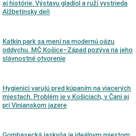
aj histórie. Výstavu gladiol a ruží vystrieda
Alžbetínsky deň
Katkin park sa mení na modernú oázu
oddychu. MČ Košice–Západ pozýva na jeho
slávnostné otvorenie
Hygienici varujú pred kúpaním na viacerých
miestach. Problém je v Košiciach, v Čani aj
pri Vinianskom jazere
Gombasecká jaskyňa je ideálnym miestom