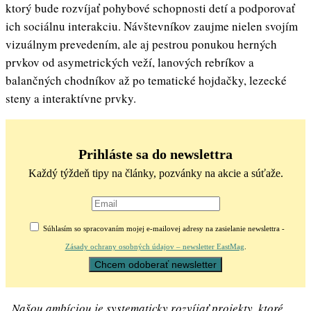
ktorý bude rozvíjať pohybové schopnosti detí a podporovať
ich sociálnu interakciu. Návštevníkov zaujme nielen svojím
vizuálnym prevedením, ale aj pestrou ponukou herných
prvkov od asymetrických veží, lanových rebríkov a
balančných chodníkov až po tematické hojdačky, lezecké
steny a interaktívne prvky.
Prihláste sa do newslettra
Každý týždeň tipy na články, pozvánky na akcie a súťaže.
Súhlasím so spracovaním mojej e-mailovej adresy na zasielanie newslettra -
Zásady ochrany osobných údajov – newsletter EastMag
.
„Našou ambíciou je systematicky rozvíjať projekty, ktoré