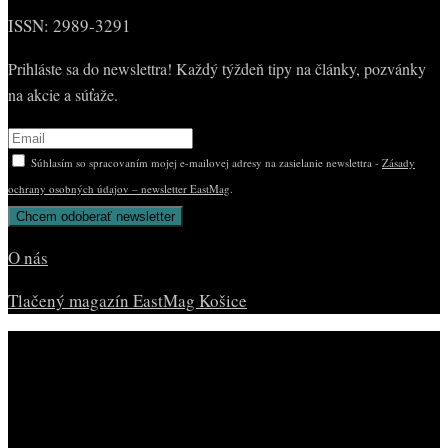
ISSN: 2989-3291
Prihláste sa do newslettra! Každý týždeň tipy na články, pozvánky
na akcie a súťaže.
Súhlasím so spracovaním mojej e-mailovej adresy na zasielanie newslettra -
Zásady
ochrany osobných údajov – newsletter EastMag
.
O nás
Tlačený magazín EastMag Košice