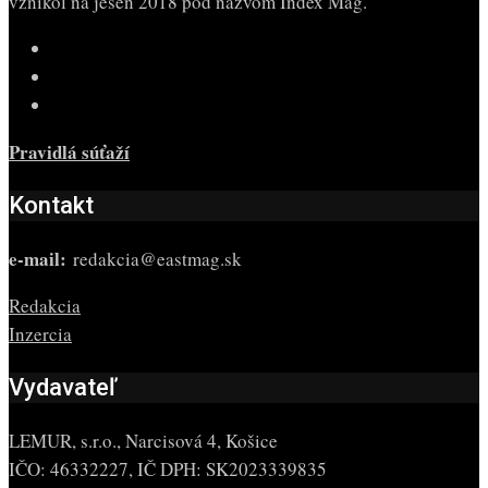
vznikol na jeseň 2018 pod názvom Index Mag.
Pravidlá súťaží
Kontakt
e-mail:
redakcia@eastmag.sk
Redakcia
Inzercia
Vydavateľ
LEMUR, s.r.o., Narcisová 4, Košice
IČO: 46332227, IČ DPH: SK2023339835